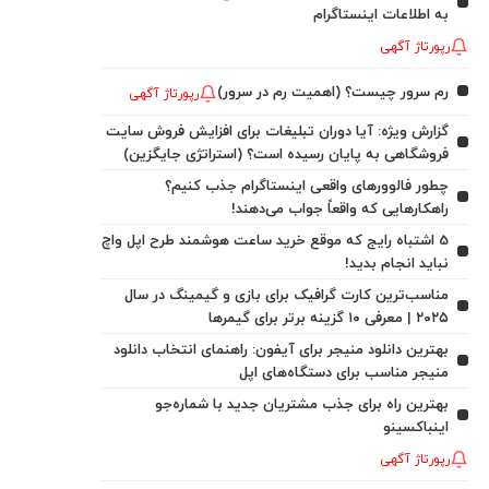
به اطلاعات اینستاگرام
رپورتاژ آگهی
رم سرور چیست؟ (اهمیت رم در سرور)
رپورتاژ آگهی
گزارش ویژه: آیا دوران تبلیغات برای افزایش فروش سایت
فروشگاهی به پایان رسیده است؟ (استراتژی جایگزین)
چطور فالوورهای واقعی اینستاگرام جذب کنیم؟
راهکارهایی که واقعاً جواب می‌دهند!
5 اشتباه رایج که موقع خرید ساعت هوشمند طرح اپل واچ
نباید انجام بدید!
مناسب‌ترین کارت گرافیک برای بازی و گیمینگ در سال
۲۰۲۵ | معرفی ۱۰ گزینه برتر برای گیمرها
بهترین دانلود منیجر برای آیفون: راهنمای انتخاب دانلود
منیجر مناسب برای دستگاه‌های اپل
بهترین راه برای جذب مشتریان جدید با شماره‌جو
اینباکسینو
رپورتاژ آگهی