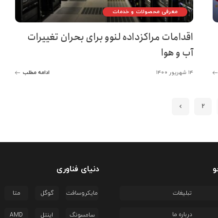
معرفی محصولات و خدمات
اقدامات مراکزداده لنوو برای بحران تغییرات
آب و هوا
۱۴ شهریور ۱۴۰۰
ادامه مطلب
2
و
دنیای فناوری
تبلیغات
مایکروسافت
گوگل
متا
درباره ما
سامسونگ
اینتل
AMD