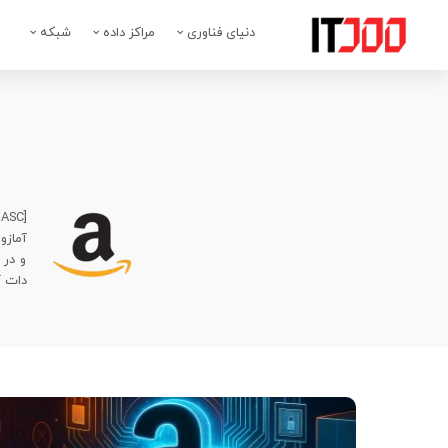
دنیای فناوری
مراکز داده
شبکه
[custom-related-posts title=”Related Posts” none_text=”None found” order_by=”title” order=”ASC”]
و در 
دات ک