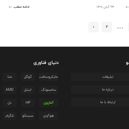
۲۴ آبان ۱۴۰۱
ادامه مطلب
…
4
و
دنیای فناوری
تبلیغات
مایکروسافت
گوگل
متا
درباره ما
سامسونگ
اینتل
AMD
ارتباط با ما
آمازون
HP
دل
هوآوی
سیسکو
تلگرام