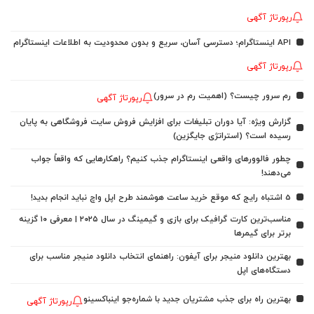
رپورتاژ آگهی
API اینستاگرام؛ دسترسی آسان، سریع و بدون محدودیت به اطلاعات اینستاگرام
رپورتاژ آگهی
رم سرور چیست؟ (اهمیت رم در سرور)
رپورتاژ آگهی
گزارش ویژه: آیا دوران تبلیغات برای افزایش فروش سایت فروشگاهی به پایان
رسیده است؟ (استراتژی جایگزین)
چطور فالوورهای واقعی اینستاگرام جذب کنیم؟ راهکارهایی که واقعاً جواب
می‌دهند!
5 اشتباه رایج که موقع خرید ساعت هوشمند طرح اپل واچ نباید انجام بدید!
مناسب‌ترین کارت گرافیک برای بازی و گیمینگ در سال ۲۰۲۵ | معرفی ۱۰ گزینه
برتر برای گیمرها
بهترین دانلود منیجر برای آیفون: راهنمای انتخاب دانلود منیجر مناسب برای
دستگاه‌های اپل
بهترین راه برای جذب مشتریان جدید با شماره‌جو اینباکسینو
رپورتاژ آگهی