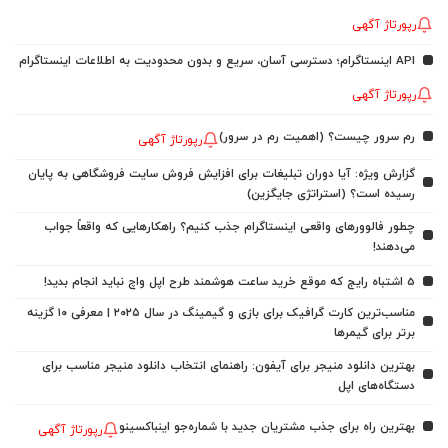
رپورتاژ آگهی
API اینستاگرام؛ دسترسی آسان، سریع و بدون محدودیت به اطلاعات اینستاگرام
رپورتاژ آگهی
رم سرور چیست؟ (اهمیت رم در سرور)
رپورتاژ آگهی
گزارش ویژه: آیا دوران تبلیغات برای افزایش فروش سایت فروشگاهی به پایان
رسیده است؟ (استراتژی جایگزین)
چطور فالوورهای واقعی اینستاگرام جذب کنیم؟ راهکارهایی که واقعاً جواب
می‌دهند!
5 اشتباه رایج که موقع خرید ساعت هوشمند طرح اپل واچ نباید انجام بدید!
مناسب‌ترین کارت گرافیک برای بازی و گیمینگ در سال ۲۰۲۵ | معرفی ۱۰ گزینه
برتر برای گیمرها
بهترین دانلود منیجر برای آیفون: راهنمای انتخاب دانلود منیجر مناسب برای
دستگاه‌های اپل
بهترین راه برای جذب مشتریان جدید با شماره‌جو اینباکسینو
رپورتاژ آگهی