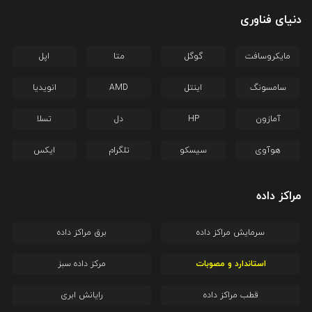
دنیای فناوری
مایکروسافت
گوگل
متا
اپل
سامسونگ
اینتل
AMD
انویدیا
آمازون
HP
دل
تسلا
هوآوی
سیسکو
تلگرام
ایکس
مراکز داده
سرمایش مراکز داده
برق مراکز داده
استاندارد و مصوبات
مرکز داده سبز
قطب مراکز داده
رایانش ابری