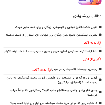
مطالب پیشنهادی
دنیای شگفت‌انگیز کارتون و انیمیشن، رایگان و برای همه سنین کودک
بهترین اپلیکیشن دانلود رمان رایگان برای موبایل؛ باغ استور را از دست ندهید!
رپورتاژ آگهی
API اینستاگرام؛ دسترسی آسان، سریع و بدون محدودیت به اطلاعات اینستاگرام
رپورتاژ آگهی
رم سرور چیست؟ (اهمیت رم در سرور)
رپورتاژ آگهی
گزارش ویژه: آیا دوران تبلیغات برای افزایش فروش سایت فروشگاهی به پایان
رسیده است؟ (استراتژی جایگزین)
چطور فالوورهای واقعی اینستاگرام جذب کنیم؟ راهکارهایی که واقعاً جواب
می‌دهند!
5 اشتباه رایج که موقع خرید ساعت هوشمند طرح اپل واچ نباید انجام بدید!