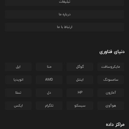
تبلیغات
درباره ما
ارتباط با ما
دنیای فناوری
مایکروسافت
گوگل
متا
اپل
سامسونگ
اینتل
AMD
انویدیا
آمازون
HP
دل
تسلا
هوآوی
سیسکو
تلگرام
ایکس
مراکز داده