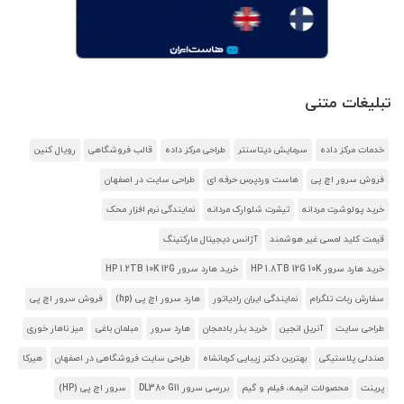
تبلیغات متنی
خدمات مرکز داده
سرمایش دیتاسنتر
طراحی مرکز داده
قالب فروشگاهی
رویال کنین
فروش سرور اچ پی
هاست وردپرس حرفه ای
طراحی سایت در اصفهان
خرید پولوشرت مردانه
تیشرت شلوارک مردانه
نمایندگی نرم افزار محک
قیمت کلید لمسی غیر هوشمند
آژانس دیجیتال مارکتینگ
خرید هارد سرور HP 1.8TB 12G 10K
خرید هارد سرور HP 1.2TB 10K 12G
سفارش ربات تلگرام
نمایندگی ایران رادیاتور
هارد سرور اچ پی (hp)
فروش سرور اچ پی
طراحی سایت
آنریل انجین
خرید بذر بادمجان
هارد سرور
مبلمان باغی
میز ناهار خوری
صندلی پلاستیکی
بهترین دکتر زیبایی کرمانشاه
طراحی سایت فروشگاهی در اصفهان
هیرکا
پرینت
محصولات انیمه، فیلم و گیم
بررسی سرور DL380 G11
سرور اچ پی (HP)