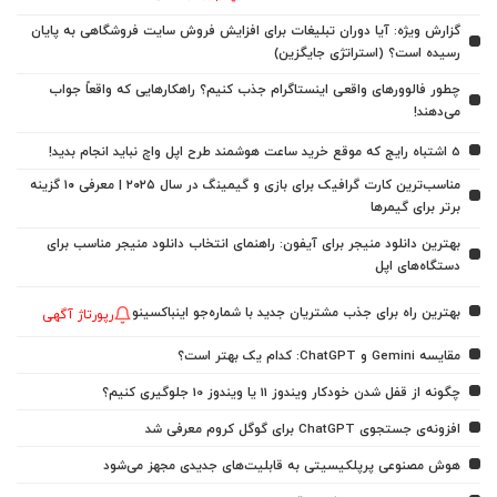
گزارش ویژه: آیا دوران تبلیغات برای افزایش فروش سایت فروشگاهی به پایان
رسیده است؟ (استراتژی جایگزین)
چطور فالوورهای واقعی اینستاگرام جذب کنیم؟ راهکارهایی که واقعاً جواب
می‌دهند!
5 اشتباه رایج که موقع خرید ساعت هوشمند طرح اپل واچ نباید انجام بدید!
مناسب‌ترین کارت گرافیک برای بازی و گیمینگ در سال ۲۰۲۵ | معرفی ۱۰ گزینه
برتر برای گیمرها
بهترین دانلود منیجر برای آیفون: راهنمای انتخاب دانلود منیجر مناسب برای
دستگاه‌های اپل
بهترین راه برای جذب مشتریان جدید با شماره‌جو اینباکسینو
رپورتاژ آگهی
مقایسه Gemini و ChatGPT: کدام یک بهتر است؟
چگونه از قفل شدن خودکار ویندوز 11 یا ویندوز 10 جلوگیری کنیم؟
افزونه‌ی جستجوی ChatGPT برای گوگل کروم معرفی شد
هوش مصنوعی پرپلکیسیتی به قابلیت‌های جدیدی مجهز می‌شود