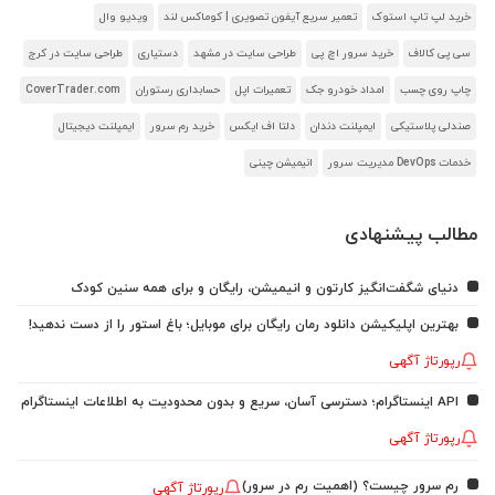
خرید لپ تاپ استوک
تعمیر سریع آیفون تصویری | کوماکس لند
ویدیو وال
سی پی کالاف
خرید سرور اچ پی
طراحی سایت در مشهد
دستیاری
طراحی سایت در کرج
چاپ روی چسب
امداد خودرو جک
تعمیرات اپل
حسابداری رستوران
CoverTrader.com
صندلی پلاستیکی
ایمپلنت دندان
دلتا اف ایکس
خرید رم سرور
ایمپلنت دیجیتال
خدمات DevOps مدیریت سرور
انیمیشن چینی
مطالب پیشنهادی
دنیای شگفت‌انگیز کارتون و انیمیشن، رایگان و برای همه سنین کودک
بهترین اپلیکیشن دانلود رمان رایگان برای موبایل؛ باغ استور را از دست ندهید!
رپورتاژ آگهی
API اینستاگرام؛ دسترسی آسان، سریع و بدون محدودیت به اطلاعات اینستاگرام
رپورتاژ آگهی
رم سرور چیست؟ (اهمیت رم در سرور)
رپورتاژ آگهی