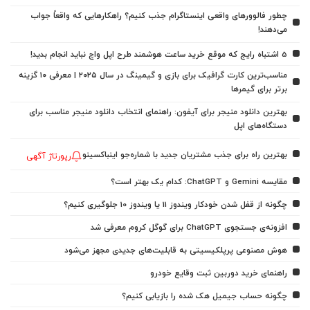
چطور فالوورهای واقعی اینستاگرام جذب کنیم؟ راهکارهایی که واقعاً جواب
می‌دهند!
5 اشتباه رایج که موقع خرید ساعت هوشمند طرح اپل واچ نباید انجام بدید!
مناسب‌ترین کارت گرافیک برای بازی و گیمینگ در سال ۲۰۲۵ | معرفی ۱۰ گزینه
برتر برای گیمرها
بهترین دانلود منیجر برای آیفون: راهنمای انتخاب دانلود منیجر مناسب برای
دستگاه‌های اپل
بهترین راه برای جذب مشتریان جدید با شماره‌جو اینباکسینو
رپورتاژ آگهی
مقایسه Gemini و ChatGPT: کدام یک بهتر است؟
چگونه از قفل شدن خودکار ویندوز 11 یا ویندوز 10 جلوگیری کنیم؟
افزونه‌ی جستجوی ChatGPT برای گوگل کروم معرفی شد
هوش مصنوعی پرپلکیسیتی به قابلیت‌های جدیدی مجهز می‌شود
راهنمای خرید دوربین ثبت وقایع خودرو
چگونه حساب جیمیل هک شده را بازیابی کنیم؟