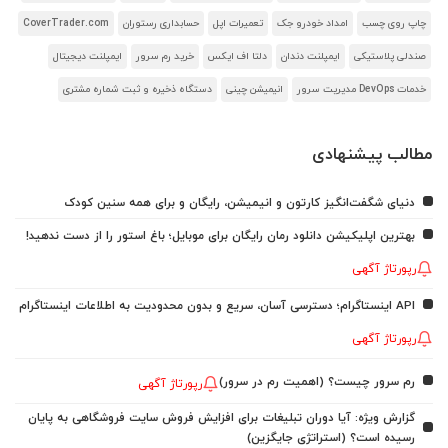
چاپ روی چسب
امداد خودرو جک
تعمیرات اپل
حسابداری رستوران
CoverTrader.com
صندلی پلاستیکی
ایمپلنت دندان
دلتا اف ایکس
خرید رم سرور
ایمپلنت دیجیتال
خدمات DevOps مدیریت سرور
انیمیشن چینی
دستگاه ذخیره و ثبت شماره مشتری
مطالب پیشنهادی
دنیای شگفت‌انگیز کارتون و انیمیشن، رایگان و برای همه سنین کودک
بهترین اپلیکیشن دانلود رمان رایگان برای موبایل؛ باغ استور را از دست ندهید!
رپورتاژ آگهی
API اینستاگرام؛ دسترسی آسان، سریع و بدون محدودیت به اطلاعات اینستاگرام
رپورتاژ آگهی
رم سرور چیست؟ (اهمیت رم در سرور)
رپورتاژ آگهی
گزارش ویژه: آیا دوران تبلیغات برای افزایش فروش سایت فروشگاهی به پایان
رسیده است؟ (استراتژی جایگزین)