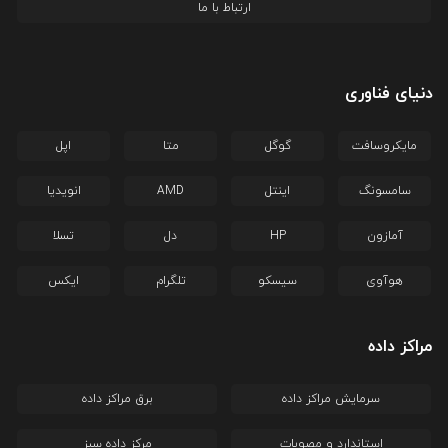
ارتباط با ما
دنیای فناوری
مایکروسافت
گوگل
متا
اپل
سامسونگ
اینتل
AMD
انویدیا
آمازون
HP
دل
تسلا
هوآوی
سیسکو
تلگرام
ایکس
مراکز داده
سرمایش مراکز داده
برق مراکز داده
استاندارد و مصوبات
مرکز داده سبز