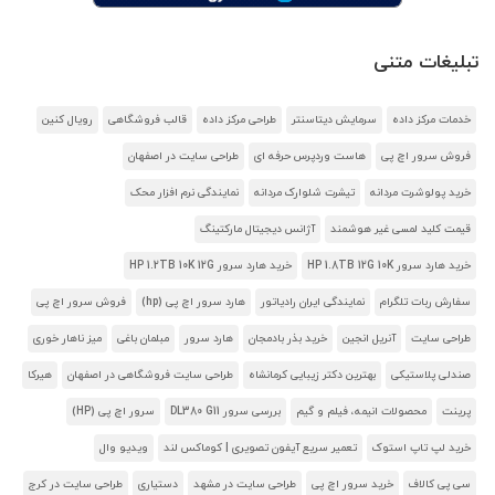
تبلیغات متنی
خدمات مرکز داده
سرمایش دیتاسنتر
طراحی مرکز داده
قالب فروشگاهی
رویال کنین
فروش سرور اچ پی
هاست وردپرس حرفه ای
طراحی سایت در اصفهان
خرید پولوشرت مردانه
تیشرت شلوارک مردانه
نمایندگی نرم افزار محک
قیمت کلید لمسی غیر هوشمند
آژانس دیجیتال مارکتینگ
خرید هارد سرور HP 1.8TB 12G 10K
خرید هارد سرور HP 1.2TB 10K 12G
سفارش ربات تلگرام
نمایندگی ایران رادیاتور
هارد سرور اچ پی (hp)
فروش سرور اچ پی
طراحی سایت
آنریل انجین
خرید بذر بادمجان
هارد سرور
مبلمان باغی
میز ناهار خوری
صندلی پلاستیکی
بهترین دکتر زیبایی کرمانشاه
طراحی سایت فروشگاهی در اصفهان
هیرکا
پرینت
محصولات انیمه، فیلم و گیم
بررسی سرور DL380 G11
سرور اچ پی (HP)
خرید لپ تاپ استوک
تعمیر سریع آیفون تصویری | کوماکس لند
ویدیو وال
سی پی کالاف
خرید سرور اچ پی
طراحی سایت در مشهد
دستیاری
طراحی سایت در کرج