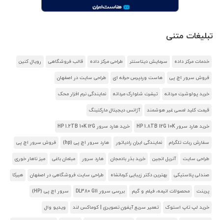
تبلیغات متنی
خدمات مرکز داده
سرمایش دیتاسنتر
طراحی مرکز داده
قالب فروشگاهی
رویال کنین
فروش سرور اچ پی
هاست وردپرس حرفه ای
طراحی سایت در اصفهان
خرید پولوشرت مردانه
تیشرت شلوارک مردانه
نمایندگی نرم افزار محک
قیمت کلید لمسی غیر هوشمند
آژانس دیجیتال مارکتینگ
خرید هارد سرور HP 1.8TB 12G 10K
خرید هارد سرور HP 1.2TB 10K 12G
سفارش ربات تلگرام
نمایندگی ایران رادیاتور
هارد سرور اچ پی (hp)
فروش سرور اچ پی
طراحی سایت
آنریل انجین
خرید بذر بادمجان
هارد سرور
مبلمان باغی
میز ناهار خوری
صندلی پلاستیکی
بهترین دکتر زیبایی کرمانشاه
طراحی سایت فروشگاهی در اصفهان
هیرکا
پرینت
محصولات انیمه، فیلم و گیم
بررسی سرور DL380 G11
سرور اچ پی (HP)
خرید لپ تاپ استوک
تعمیر سریع آیفون تصویری | کوماکس لند
ویدیو وال