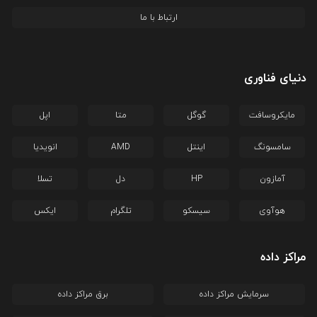
ارتباط با ما
دنیای فناوری
مایکروسافت
گوگل
متا
اپل
سامسونگ
اینتل
AMD
انویدیا
آمازون
HP
دل
تسلا
هوآوی
سیسکو
تلگرام
ایکس
مراکز داده
سرمایش مراکز داده
برق مراکز داده