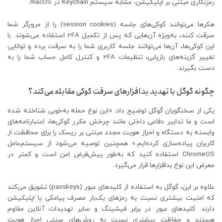
رمزنگاری مبتنی بر اپلیکیشن، مشابه سیستم Keychain در macOS.
هکرها می‌توانند کوکی‌های جلسه (session cookies) را از مرورگر شما
سرقت کنند، به‌ویژه آن‌هایی که پس از تکمیل 2FA استفاده می‌شوند. با
این کوکی‌ها، آن‌ها می‌توانند جلسه کاربری شما را به سرقت برده و توانایی
تغییر گزینه‌های بازیابی، تنظیمات 2FA و کنترل کامل حساب شما را به
دست بگیرند.
چگونه گوگل با تهدید بدافزارهای سرقت کوکی مقابله می‌کند؟
یکی از سخنگویان گوگل توضیح داد: «این نوع حمله به‌خوبی شناخته شده
است و ما تدابیر دفاعی داخلی مانند چرخش مکرر کوکی‌ها، اعتبارنامه‌های
وابسته به دستگاه و احراز هویت مجدد مبتنی بر ریسک را برای محافظت از
کاربران پیاده‌سازی کرده‌ایم.» همچنین توصیه می‌شود از سیستم‌عامل
ChromeOS استفاده کنید که به‌طور پیش‌فرض امن است و کمتر در
معرض این نوع بدافزارها قرار می‌گیرد.
علاوه بر این، گوگل به استفاده از کلیدهای عبور (passkeys) تشویق می‌کند
که امنیت بیشتری نسبت به رمزهای یک‌بار مصرف پیامکی یا اپلیکیشن
دارند. کلیدهای عبور در برابر فیشینگ و سایر تهدیدات آنلاین مقاوم
هستند و حفاظت بیشتری نسبت به روش‌های سنتی احراز هویت