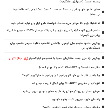
رسیده است؟ (استراتژی جایگزین)
چطور فالوورهای واقعی اینستاگرام جذب کنیم؟ راهکارهایی که واقعاً جواب
می‌دهند!
5 اشتباه رایج که موقع خرید ساعت هوشمند طرح اپل واچ نباید انجام بدید!
مناسب‌ترین کارت گرافیک برای بازی و گیمینگ در سال ۲۰۲۵ | معرفی ۱۰ گزینه
برتر برای گیمرها
بهترین دانلود منیجر برای آیفون: راهنمای انتخاب دانلود منیجر مناسب برای
دستگاه‌های اپل
بهترین راه برای جذب مشتریان جدید با شماره‌جو اینباکسینو
رپورتاژ آگهی
مقایسه Gemini و ChatGPT: کدام یک بهتر است؟
چگونه از قفل شدن خودکار ویندوز 11 یا ویندوز 10 جلوگیری کنیم؟
افزونه‌ی جستجوی ChatGPT برای گوگل کروم معرفی شد
هوش مصنوعی پرپلکیسیتی به قابلیت‌های جدیدی مجهز می‌شود
راهنمای خرید دوربین ثبت وقایع خودرو
چگونه حساب جیمیل هک شده را بازیابی کنیم؟