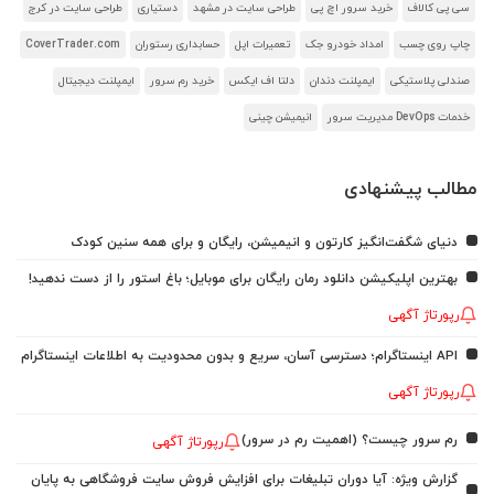
سی پی کالاف
خرید سرور اچ پی
طراحی سایت در مشهد
دستیاری
طراحی سایت در کرج
چاپ روی چسب
امداد خودرو جک
تعمیرات اپل
حسابداری رستوران
CoverTrader.com
صندلی پلاستیکی
ایمپلنت دندان
دلتا اف ایکس
خرید رم سرور
ایمپلنت دیجیتال
خدمات DevOps مدیریت سرور
انیمیشن چینی
مطالب پیشنهادی
دنیای شگفت‌انگیز کارتون و انیمیشن، رایگان و برای همه سنین کودک
بهترین اپلیکیشن دانلود رمان رایگان برای موبایل؛ باغ استور را از دست ندهید!
رپورتاژ آگهی
API اینستاگرام؛ دسترسی آسان، سریع و بدون محدودیت به اطلاعات اینستاگرام
رپورتاژ آگهی
رم سرور چیست؟ (اهمیت رم در سرور)
رپورتاژ آگهی
گزارش ویژه: آیا دوران تبلیغات برای افزایش فروش سایت فروشگاهی به پایان