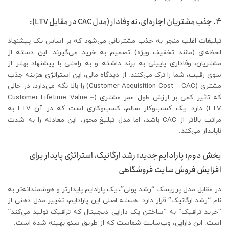
۴. جذب مشتریان اجاره‌ای، نه وفادار (مدل CAC در مقابل LTV):
تبلیغات اغلب منجر به جذب مشتریانی می‌شود که بر اساس یک پیشنهاد
لحظه‌ای (مانند تخفیف ویژه) تصمیم به خرید می‌گیرند. این دسته از
مشتریان، وفاداری پایینی به برند داشته و به راحتی با پیشنهاد بهتر از
سوی رقیب، شما را ترک می‌کنند. از دیدگاه مالی، این استراتژی هزینه جذب
مشتری (Customer Acquisition Cost – CAC) را بالا نگه می‌دارد، در حالی
که تاثیر کمی بر ارزش طول عمر مشتری (Customer Lifetime Value –
LTV) دارد. یک کسب‌وکار سالم، کسب‌وکاری است که در آن LTV به
مراتب بالاتر از CAC باشد، اما مدل تبلیغ-محور، این معادله را به شدت
ناپایدار می‌کند.
بخش دوم: پارادایم جدید: رشد ارگانیک، استراتژی پایدار برای
افزایش فروش سایت فروشگاهی
در مقابل مدل پرریسک “رشد پولی”، یک پارادایم پایدارتر و هوشمندانه‌تر به
نام “رشد ارگانیک” قرار دارد. هسته اصلی این پارادایم، تغییر مدل ذهنی از
“خرید ترافیک” به “ساختن یک دارایی دیجیتال که ترافیک تولید می‌کند”
است. این دارایی، وب‌سایت شماست که از طریق سئو بهینه شده است.