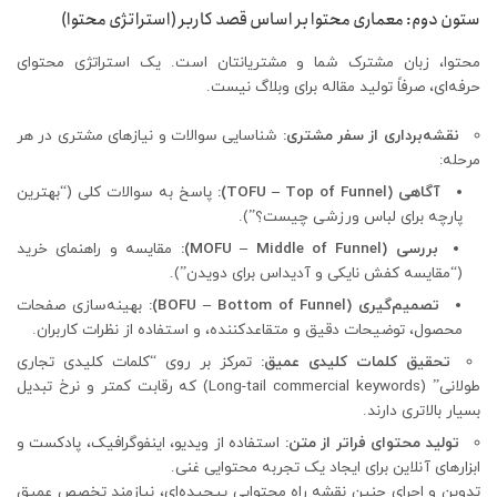
ستون دوم: معماری محتوا بر اساس قصد کاربر (استراتژی محتوا)
محتوا، زبان مشترک شما و مشتریانتان است. یک استراتژی محتوای
حرفه‌ای، صرفاً تولید مقاله برای وبلاگ نیست.
نقشه‌برداری از سفر مشتری:
شناسایی سوالات و نیازهای مشتری در هر
مرحله:
آگاهی (TOFU – Top of Funnel):
پاسخ به سوالات کلی (“بهترین
پارچه برای لباس ورزشی چیست؟”).
بررسی (MOFU – Middle of Funnel):
مقایسه و راهنمای خرید
(“مقایسه کفش نایکی و آدیداس برای دویدن”).
تصمیم‌گیری (BOFU – Bottom of Funnel):
بهینه‌سازی صفحات
محصول، توضیحات دقیق و متقاعدکننده، و استفاده از نظرات کاربران.
تحقیق کلمات کلیدی عمیق:
تمرکز بر روی “کلمات کلیدی تجاری
طولانی” (Long-tail commercial keywords) که رقابت کمتر و نرخ تبدیل
بسیار بالاتری دارند.
تولید محتوای فراتر از متن:
استفاده از ویدیو، اینفوگرافیک، پادکست و
ابزارهای آنلاین برای ایجاد یک تجربه محتوایی غنی.
تدوین و اجرای چنین نقشه راه محتوایی پیچیده‌ای، نیازمند تخصص عمیق