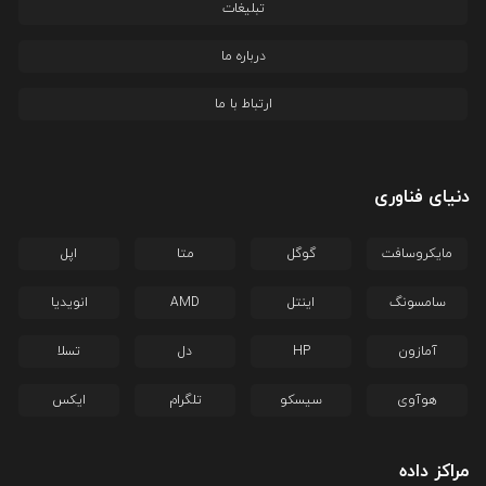
تبلیغات
درباره ما
ارتباط با ما
دنیای فناوری
مایکروسافت
گوگل
متا
اپل
سامسونگ
اینتل
AMD
انویدیا
آمازون
HP
دل
تسلا
هوآوی
سیسکو
تلگرام
ایکس
مراکز داده