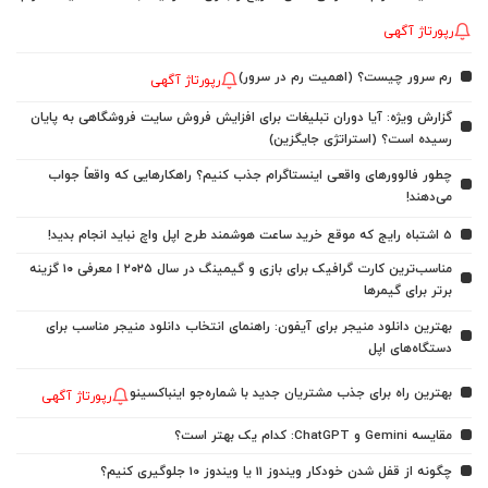
رپورتاژ آگهی
رم سرور چیست؟ (اهمیت رم در سرور)
رپورتاژ آگهی
گزارش ویژه: آیا دوران تبلیغات برای افزایش فروش سایت فروشگاهی به پایان
رسیده است؟ (استراتژی جایگزین)
چطور فالوورهای واقعی اینستاگرام جذب کنیم؟ راهکارهایی که واقعاً جواب
می‌دهند!
5 اشتباه رایج که موقع خرید ساعت هوشمند طرح اپل واچ نباید انجام بدید!
مناسب‌ترین کارت گرافیک برای بازی و گیمینگ در سال ۲۰۲۵ | معرفی ۱۰ گزینه
برتر برای گیمرها
بهترین دانلود منیجر برای آیفون: راهنمای انتخاب دانلود منیجر مناسب برای
دستگاه‌های اپل
بهترین راه برای جذب مشتریان جدید با شماره‌جو اینباکسینو
رپورتاژ آگهی
مقایسه Gemini و ChatGPT: کدام یک بهتر است؟
چگونه از قفل شدن خودکار ویندوز 11 یا ویندوز 10 جلوگیری کنیم؟