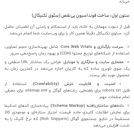
می‌زند.
ستون اول: ساخت فونداسیون بی‌نقص (سئوی تکنیکال)
قبل از دعوت مهمانان به خانه، باید از استحکام و راحتی آن اطمینان حاصل
کرد. سئوی تکنیکال دقیقاً همین کار را برای وب‌سایت شما انجام می‌دهد.
سرعت بارگذاری و Core Web Vitals:
شامل بهینه‌سازی حجم تصاویر،
استفاده از شبکه‌های توزیع محتوا (CDN) و بهبود زمان پاسخ‌دهی سرور.
معماری سایت و سازگاری با موبایل:
طراحی یک ساختار URL منطقی و
یک منوی ناوبری ساده که به کاربران اجازه می‌دهد در کمترین زمان به
محصول مورد نظر برسند.
امنیت و قابلیت خزش (Crawlability):
استفاده از
فایل robots.txt برای راهنمایی ربات‌های گوگل و sitemap.xml برای معرفی
تمام صفحات مهم.
داده‌های ساختاریافته (Schema Markup):
پیاده‌سازی کدهای اسکیما
برای نمایش اطلاعات کلیدی مانند قیمت، امتیاز ستاره‌ای و موجودی کالا
مستقیماً در نتایج جستجوی گوگل (Rich Snippets) که نرخ کلیک را به
شدت افزایش می‌دهد.