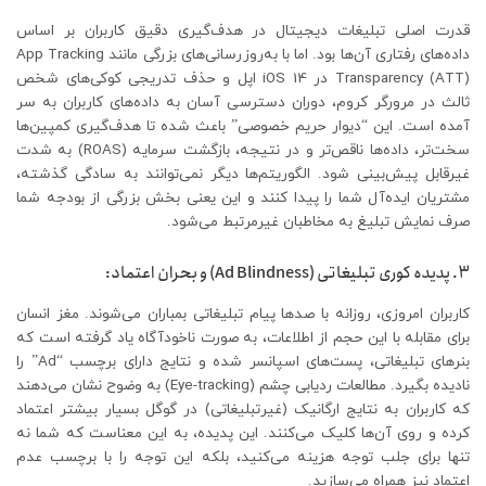
قدرت اصلی تبلیغات دیجیتال در هدف‌گیری دقیق کاربران بر اساس
داده‌های رفتاری آن‌ها بود. اما با به‌روزرسانی‌های بزرگی مانند App Tracking
Transparency (ATT) در iOS 14 اپل و حذف تدریجی کوکی‌های شخص
ثالث در مرورگر کروم، دوران دسترسی آسان به داده‌های کاربران به سر
آمده است. این “دیوار حریم خصوصی” باعث شده تا هدف‌گیری کمپین‌ها
سخت‌تر، داده‌ها ناقص‌تر و در نتیجه، بازگشت سرمایه (ROAS) به شدت
غیرقابل پیش‌بینی شود. الگوریتم‌ها دیگر نمی‌توانند به سادگی گذشته،
مشتریان ایده‌آل شما را پیدا کنند و این یعنی بخش بزرگی از بودجه شما
صرف نمایش تبلیغ به مخاطبان غیرمرتبط می‌شود.
۳. پدیده کوری تبلیغاتی (Ad Blindness) و بحران اعتماد:
کاربران امروزی، روزانه با صدها پیام تبلیغاتی بمباران می‌شوند. مغز انسان
برای مقابله با این حجم از اطلاعات، به صورت ناخودآگاه یاد گرفته است که
بنرهای تبلیغاتی، پست‌های اسپانسر شده و نتایج دارای برچسب “Ad” را
نادیده بگیرد. مطالعات ردیابی چشم (Eye-tracking) به وضوح نشان می‌دهند
که کاربران به نتایج ارگانیک (غیرتبلیغاتی) در گوگل بسیار بیشتر اعتماد
کرده و روی آن‌ها کلیک می‌کنند. این پدیده، به این معناست که شما نه
تنها برای جلب توجه هزینه می‌کنید، بلکه این توجه را با برچسب عدم
اعتماد نیز همراه می‌سازید.