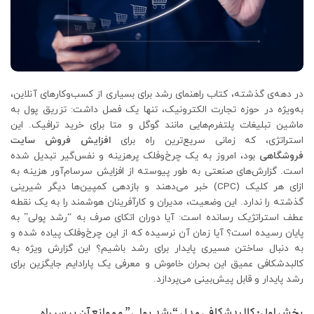
در دهه‌ی گذشته، کتاب راهنمای رشد برای بسیاری از کسب‌وکارهای آنلاین،
به‌ویژه در حوزه تجارت الکترونیک، تنها یک فصل داشت: تزریق پول به
ماشین تبلیغات پلتفرم‌هایی مانند گوگل و متا برای خرید ترافیک. این
استراتژی، که زمانی سریع‌ترین راه برای
افزایش فروش سایت
فروشگاهی
بود، امروز به یک چرخ‌وفلک پرهزینه و نفس‌گیر تبدیل شده
است. گزارش‌های صنعتی به طور پیوسته از افزایش سرسام‌آور هزینه به
ازای هر کلیک (CPC) خبر می‌دهند و بازدهی کمپین‌ها دیگر شیرینی
گذشته را ندارد. این وضعیت، مدیران و کارآفرینان هوشمند را به یک نقطه
عطف استراتژیک رسانده است: آیا دوران اتکای صرف به “رشد پولی” به
پایان رسیده است؟ آیا زمان آن نرسیده که از این چرخ‌وفلک پیاده شده و
به دنبال ساختن مسیری پایدار برای رشد باشیم؟ این گزارش ویژه به
کالبدشکافی عمیق این بحران خاموش و معرفی یک پارادایم جایگزین برای
رشد پایدار و قابل پیش‌بینی می‌پردازد.
بخش اول: کالبدشکافی مدل “رشد پولی” و موانع آن بر سر راه