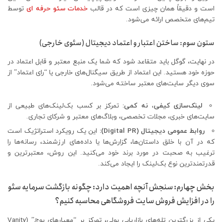
است و دقیقاً همان چیزی است که در قالب
خدمات سئو حرفه ای
توسط
تیم‌های متخصص ارائه می‌شود.
ستون سوم: ساختن اعتبار و اعتماد دیجیتال (سئوی خارجی)
در نهایت، گوگل باید متقاعد شود که شما یک منبع معتبر و قابل اعتماد در
حوزه خود هستید. این اعتماد از طریق سیگنال‌های خارجی یا “رای اعتماد” از
سوی دیگر سایت‌های معتبر ساخته می‌شود.
لینک‌سازی کیفی، نه کمی:
تمرکز بر کسب بک‌لینک‌های طبیعی از
سایت‌های خبری، مجلات تخصصی، وبلاگ‌های معتبر و شرکای تجاری.
روابط عمومی دیجیتال (Digital PR):
این یک رویکرد استراتژیک است
که در آن با خلق داستان‌ها، گزارش‌ها یا داده‌های ارزشمند، رسانه‌ها را
ترغیب به صحبت در مورد برند خود می‌کنید. این روش، معتبرترین و
قدرتمندترین نوع بک‌لینک را ایجاد می‌کند.
بخش چهارم: سنجش آنچه اهمیت دارد: چگونه بازگشت سرمایه سئو
را در افزایش فروش سایت فروشگاهی محاسبه کنیم؟
یکی از بزرگترین تله‌های بازاریابی پولی، تمرکز بر “معیارهای پوچ” (Vanity