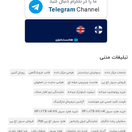
تبلیغات متنی
خدمات مرکز داده
سرمایش دیتاسنتر
طراحی مرکز داده
قالب فروشگاهی
رویال کنین
فروش سرور اچ پی
هاست وردپرس حرفه ای
طراحی سایت در اصفهان
خرید پولوشرت مردانه
تیشرت شلوارک مردانه
نمایندگی نرم افزار محک
قیمت کلید لمسی غیر هوشمند
آژانس دیجیتال مارکتینگ
خرید هارد سرور HP 1.8TB 12G 10K
خرید هارد سرور HP 1.2TB 10K 12G
سفارش ربات تلگرام
نمایندگی ایران رادیاتور
هارد سرور اچ پی (hp)
فروش سرور اچ پی
طراحی سایت
آنریل انجین
خرید بذر بادمجان
هارد سرور
مبلمان باغی
میز ناهار خوری