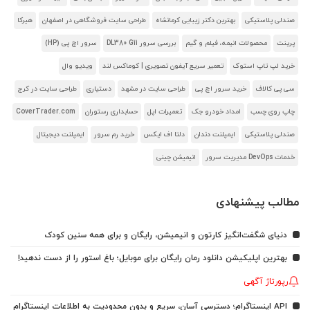
صندلی پلاستیکی
بهترین دکتر زیبایی کرمانشاه
طراحی سایت فروشگاهی در اصفهان
هیرکا
پرینت
محصولات انیمه، فیلم و گیم
بررسی سرور DL380 G11
سرور اچ پی (HP)
خرید لپ تاپ استوک
تعمیر سریع آیفون تصویری | کوماکس لند
ویدیو وال
سی پی کالاف
خرید سرور اچ پی
طراحی سایت در مشهد
دستیاری
طراحی سایت در کرج
چاپ روی چسب
امداد خودرو جک
تعمیرات اپل
حسابداری رستوران
CoverTrader.com
صندلی پلاستیکی
ایمپلنت دندان
دلتا اف ایکس
خرید رم سرور
ایمپلنت دیجیتال
خدمات DevOps مدیریت سرور
انیمیشن چینی
مطالب پیشنهادی
دنیای شگفت‌انگیز کارتون و انیمیشن، رایگان و برای همه سنین کودک
بهترین اپلیکیشن دانلود رمان رایگان برای موبایل؛ باغ استور را از دست ندهید!
رپورتاژ آگهی
API اینستاگرام؛ دسترسی آسان، سریع و بدون محدودیت به اطلاعات اینستاگرام