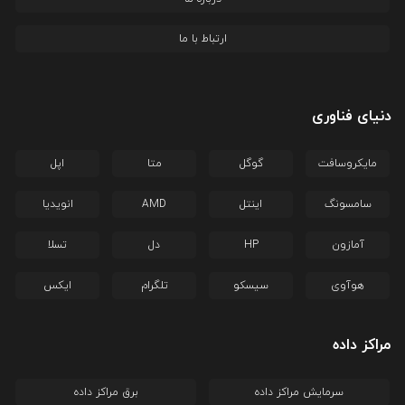
ارتباط با ما
دنیای فناوری
مایکروسافت
گوگل
متا
اپل
سامسونگ
اینتل
AMD
انویدیا
آمازون
HP
دل
تسلا
هوآوی
سیسکو
تلگرام
ایکس
مراکز داده
سرمایش مراکز داده
برق مراکز داده