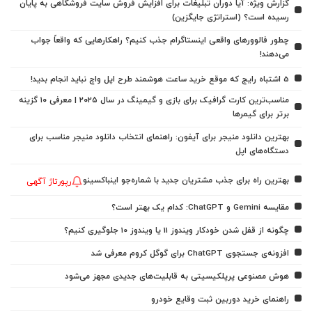
گزارش ویژه: آیا دوران تبلیغات برای افزایش فروش سایت فروشگاهی به پایان
رسیده است؟ (استراتژی جایگزین)
چطور فالوورهای واقعی اینستاگرام جذب کنیم؟ راهکارهایی که واقعاً جواب
می‌دهند!
5 اشتباه رایج که موقع خرید ساعت هوشمند طرح اپل واچ نباید انجام بدید!
مناسب‌ترین کارت گرافیک برای بازی و گیمینگ در سال ۲۰۲۵ | معرفی ۱۰ گزینه
برتر برای گیمرها
بهترین دانلود منیجر برای آیفون: راهنمای انتخاب دانلود منیجر مناسب برای
دستگاه‌های اپل
بهترین راه برای جذب مشتریان جدید با شماره‌جو اینباکسینو
رپورتاژ آگهی
مقایسه Gemini و ChatGPT: کدام یک بهتر است؟
چگونه از قفل شدن خودکار ویندوز 11 یا ویندوز 10 جلوگیری کنیم؟
افزونه‌ی جستجوی ChatGPT برای گوگل کروم معرفی شد
هوش مصنوعی پرپلکیسیتی به قابلیت‌های جدیدی مجهز می‌شود
راهنمای خرید دوربین ثبت وقایع خودرو