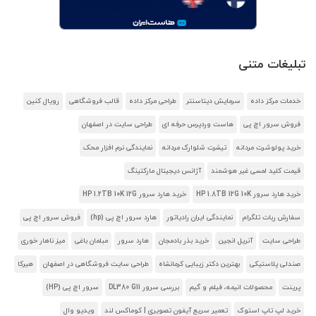
تبلیغات متنی
خدمات مرکز داده
سرمایش دیتاسنتر
طراحی مرکز داده
قالب فروشگاهی
رویال کنین
فروش سرور اچ پی
هاست وردپرس حرفه ای
طراحی سایت در اصفهان
خرید پولوشرت مردانه
تیشرت شلوارک مردانه
نمایندگی نرم افزار محک
قیمت کلید لمسی غیر هوشمند
آژانس دیجیتال مارکتینگ
خرید هارد سرور HP 1.8TB 12G 10K
خرید هارد سرور HP 1.2TB 10K 12G
سفارش ربات تلگرام
نمایندگی ایران رادیاتور
هارد سرور اچ پی (hp)
فروش سرور اچ پی
طراحی سایت
آنریل انجین
خرید بذر بادمجان
هارد سرور
مبلمان باغی
میز ناهار خوری
صندلی پلاستیکی
بهترین دکتر زیبایی کرمانشاه
طراحی سایت فروشگاهی در اصفهان
هیرکا
پرینت
محصولات انیمه، فیلم و گیم
بررسی سرور DL380 G11
سرور اچ پی (HP)
خرید لپ تاپ استوک
تعمیر سریع آیفون تصویری | کوماکس لند
ویدیو وال