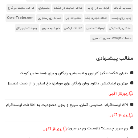
سی پی کالاف
خرید سرور اچ پی
طراحی سایت در مشهد
دستیاری
طراحی سایت در کرج
چاپ روی چسب
امداد خودرو جک
تعمیرات اپل
حسابداری رستوران
CoverTrader.com
صندلی پلاستیکی
ایمپلنت دندان
دلتا اف ایکس
خرید رم سرور
ایمپلنت دیجیتال
خدمات DevOps مدیریت سرور
مطالب پیشنهادی
دنیای شگفت‌انگیز کارتون و انیمیشن، رایگان و برای همه سنین کودک
بهترین اپلیکیشن دانلود رمان رایگان برای موبایل؛ باغ استور را از دست ندهید!
رپورتاژ آگهی
API اینستاگرام؛ دسترسی آسان، سریع و بدون محدودیت به اطلاعات اینستاگرام
رپورتاژ آگهی
رم سرور چیست؟ (اهمیت رم در سرور)
رپورتاژ آگهی