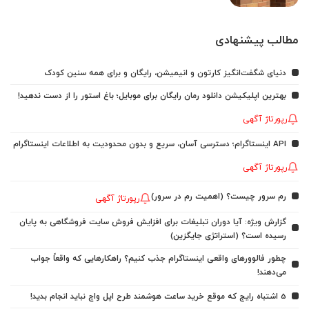
مطالب پیشنهادی
دنیای شگفت‌انگیز کارتون و انیمیشن، رایگان و برای همه سنین کودک
بهترین اپلیکیشن دانلود رمان رایگان برای موبایل؛ باغ استور را از دست ندهید!
رپورتاژ آگهی
API اینستاگرام؛ دسترسی آسان، سریع و بدون محدودیت به اطلاعات اینستاگرام
رپورتاژ آگهی
رم سرور چیست؟ (اهمیت رم در سرور)
رپورتاژ آگهی
گزارش ویژه: آیا دوران تبلیغات برای افزایش فروش سایت فروشگاهی به پایان
رسیده است؟ (استراتژی جایگزین)
چطور فالوورهای واقعی اینستاگرام جذب کنیم؟ راهکارهایی که واقعاً جواب
می‌دهند!
5 اشتباه رایج که موقع خرید ساعت هوشمند طرح اپل واچ نباید انجام بدید!