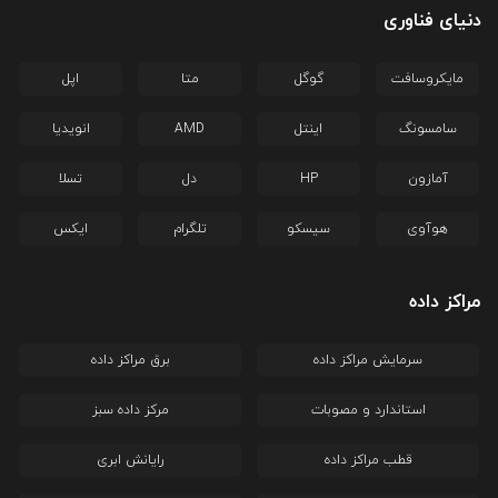
دنیای فناوری
مایکروسافت
گوگل
متا
اپل
سامسونگ
اینتل
AMD
انویدیا
آمازون
HP
دل
تسلا
هوآوی
سیسکو
تلگرام
ایکس
مراکز داده
سرمایش مراکز داده
برق مراکز داده
استاندارد و مصوبات
مرکز داده سبز
قطب مراکز داده
رایانش ابری