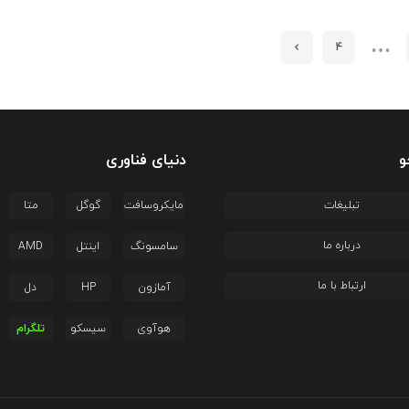
…
4
و
دنیای فناوری
تبلیغات
مایکروسافت
گوگل
متا
درباره ما
سامسونگ
اینتل
AMD
ارتباط با ما
آمازون
HP
دل
هوآوی
سیسکو
تلگرام