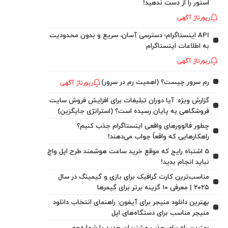
استور را از دست ندهید!
رپورتاژ آگهی
API اینستاگرام؛ دسترسی آسان، سریع و بدون محدودیت
به اطلاعات اینستاگرام
رپورتاژ آگهی
رم سرور چیست؟ (اهمیت رم در سرور)
رپورتاژ آگهی
گزارش ویژه: آیا دوران تبلیغات برای افزایش فروش سایت
فروشگاهی به پایان رسیده است؟ (استراتژی جایگزین)
چطور فالوورهای واقعی اینستاگرام جذب کنیم؟
راهکارهایی که واقعاً جواب می‌دهند!
5 اشتباه رایج که موقع خرید ساعت هوشمند طرح اپل واچ
نباید انجام بدید!
مناسب‌ترین کارت گرافیک برای بازی و گیمینگ در سال
۲۰۲۵ | معرفی ۱۰ گزینه برتر برای گیمرها
بهترین دانلود منیجر برای آیفون: راهنمای انتخاب دانلود
منیجر مناسب برای دستگاه‌های اپل
بهترین راه برای جذب مشتریان جدید با شماره‌جو