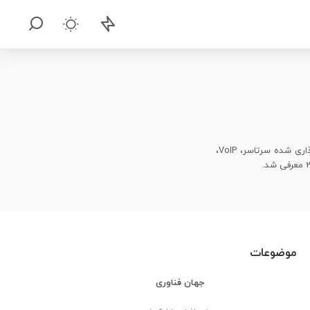
تلگرام یک سرویس پیام‌رسان چند پلتفرمی و مبتنی بر ابر است. این سرویس همچنین تماس ویدیویی رمزگذاری شده سرتاسر، VoIP،
موضوعات
جهان فناوری