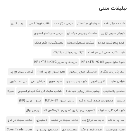
تبلیغات متنی
خدمات مرکز داده
سرمایش دیتاسنتر
طراحی مرکز داده
قالب فروشگاهی
رویال کنین
فروش سرور اچ پی
هاست وردپرس حرفه ای
طراحی سایت در اصفهان
خرید پولوشرت مردانه
تیشرت شلوارک مردانه
نمایندگی نرم افزار محک
قیمت کلید لمسی غیر هوشمند
آژانس دیجیتال مارکتینگ
خرید هارد سرور HP 1.8TB 12G 10K
خرید هارد سرور HP 1.2TB 10K 12G
سفارش ربات تلگرام
نمایندگی ایران رادیاتور
هارد سرور اچ پی (hp)
فروش سرور اچ پی
طراحی سایت
آنریل انجین
خرید بذر بادمجان
هارد سرور
مبلمان باغی
میز ناهار خوری
صندلی پلاستیکی
بهترین دکتر زیبایی کرمانشاه
طراحی سایت فروشگاهی در اصفهان
هیرکا
پرینت
محصولات انیمه، فیلم و گیم
بررسی سرور DL380 G11
سرور اچ پی (HP)
خرید لپ تاپ استوک
تعمیر سریع آیفون تصویری | کوماکس لند
ویدیو وال
سی پی کالاف
خرید سرور اچ پی
طراحی سایت در مشهد
دستیاری
طراحی سایت در کرج
چاپ روی چسب
امداد خودرو جک
تعمیرات اپل
حسابداری رستوران
CoverTrader.com