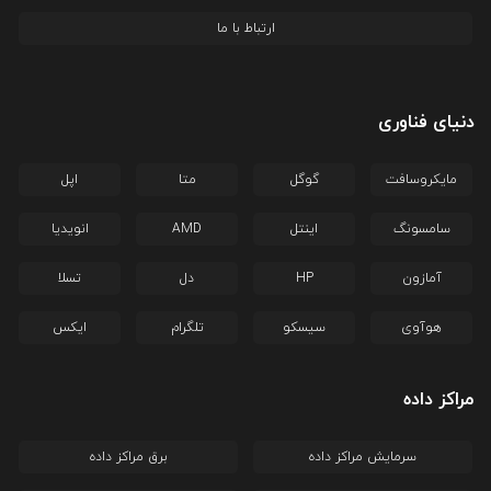
ارتباط با ما
دنیای فناوری
مایکروسافت
گوگل
متا
اپل
سامسونگ
اینتل
AMD
انویدیا
آمازون
HP
دل
تسلا
هوآوی
سیسکو
تلگرام
ایکس
مراکز داده
سرمایش مراکز داده
برق مراکز داده