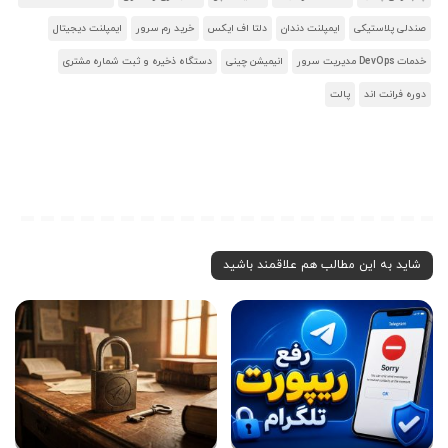
صندلی پلاستیکی
ایمپلنت دندان
دلتا اف ایکس
خرید رم سرور
ایمپلنت دیجیتال
خدمات DevOps مدیریت سرور
انیمیشن چینی
دستگاه ذخیره و ثبت شماره مشتری
دوره فرانت اند
پالت
شاید به این مطالب هم علاقمند باشید