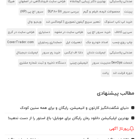
صندلی پلاستیکی
بهترین دکتر زیبایی کرمانشاه
طراحی سایت فروشگاهی در اصفهان
هیرکا
پرینت
محصولات انیمه، فیلم و گیم
بررسی سرور DL380 G11
سرور اچ پی (HP)
خرید لپ تاپ استوک
تعمیر سریع آیفون تصویری | کوماکس لند
ویدیو وال
سی پی کالاف
خرید سرور اچ پی
طراحی سایت در مشهد
دستیاری
طراحی سایت در کرج
چاپ روی چسب
امداد خودرو جک
تعمیرات اپل
حسابداری رستوران
CoverTrader.com
صندلی پلاستیکی
ایمپلنت دندان
دلتا اف ایکس
خرید رم سرور
ایمپلنت دیجیتال
خدمات DevOps مدیریت سرور
انیمیشن چینی
دستگاه ذخیره و ثبت شماره مشتری
دوره فرانت اند
پالت
مطالب پیشنهادی
دنیای شگفت‌انگیز کارتون و انیمیشن، رایگان و برای همه سنین کودک
بهترین اپلیکیشن دانلود رمان رایگان برای موبایل؛ باغ استور را از دست ندهید!
رپورتاژ آگهی