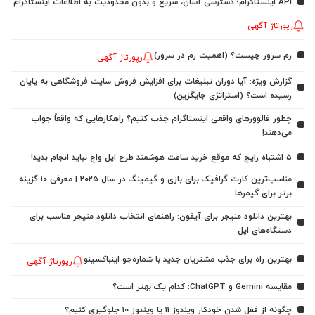
API اینستاگرام؛ دسترسی آسان، سریع و بدون محدودیت به اطلاعات اینستاگرام
رپورتاژ آگهی
رم سرور چیست؟ (اهمیت رم در سرور)
رپورتاژ آگهی
گزارش ویژه: آیا دوران تبلیغات برای افزایش فروش سایت فروشگاهی به پایان
رسیده است؟ (استراتژی جایگزین)
چطور فالوورهای واقعی اینستاگرام جذب کنیم؟ راهکارهایی که واقعاً جواب
می‌دهند!
5 اشتباه رایج که موقع خرید ساعت هوشمند طرح اپل واچ نباید انجام بدید!
مناسب‌ترین کارت گرافیک برای بازی و گیمینگ در سال ۲۰۲۵ | معرفی ۱۰ گزینه
برتر برای گیمرها
بهترین دانلود منیجر برای آیفون: راهنمای انتخاب دانلود منیجر مناسب برای
دستگاه‌های اپل
بهترین راه برای جذب مشتریان جدید با شماره‌جو اینباکسینو
رپورتاژ آگهی
مقایسه Gemini و ChatGPT: کدام یک بهتر است؟
چگونه از قفل شدن خودکار ویندوز 11 یا ویندوز 10 جلوگیری کنیم؟