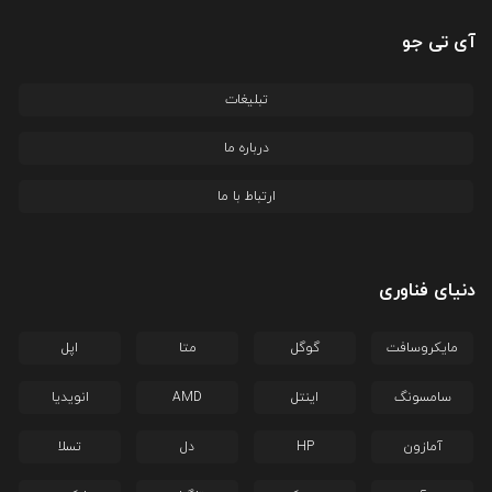
آی تی جو
تبلیغات
درباره ما
ارتباط با ما
دنیای فناوری
مایکروسافت
گوگل
متا
اپل
سامسونگ
اینتل
AMD
انویدیا
آمازون
HP
دل
تسلا