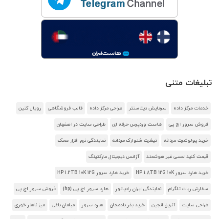
تبلیغات متنی
خدمات مرکز داده
سرمایش دیتاسنتر
طراحی مرکز داده
قالب فروشگاهی
رویال کنین
فروش سرور اچ پی
هاست وردپرس حرفه ای
طراحی سایت در اصفهان
خرید پولوشرت مردانه
تیشرت شلوارک مردانه
نمایندگی نرم افزار محک
قیمت کلید لمسی غیر هوشمند
آژانس دیجیتال مارکتینگ
خرید هارد سرور HP 1.8TB 12G 10K
خرید هارد سرور HP 1.2TB 10K 12G
سفارش ربات تلگرام
نمایندگی ایران رادیاتور
هارد سرور اچ پی (hp)
فروش سرور اچ پی
طراحی سایت
آنریل انجین
خرید بذر بادمجان
هارد سرور
مبلمان باغی
میز ناهار خوری