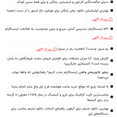
دنیای شگفت‌انگیز کارتون و انیمیشن، رایگان و برای همه سنین کودک
بهترین اپلیکیشن دانلود رمان رایگان برای موبایل؛ باغ استور را از دست ندهید!
رپورتاژ آگهی
API اینستاگرام؛ دسترسی آسان، سریع و بدون محدودیت به اطلاعات اینستاگرام
رپورتاژ آگهی
رم سرور چیست؟ (اهمیت رم در سرور)
رپورتاژ آگهی
گزارش ویژه: آیا دوران تبلیغات برای افزایش فروش سایت فروشگاهی به پایان
رسیده است؟ (استراتژی جایگزین)
چطور فالوورهای واقعی اینستاگرام جذب کنیم؟ راهکارهایی که واقعاً جواب
می‌دهند!
5 اشتباه رایج که موقع خرید ساعت هوشمند طرح اپل واچ نباید انجام بدید!
مناسب‌ترین کارت گرافیک برای بازی و گیمینگ در سال ۲۰۲۵ | معرفی ۱۰ گزینه
برتر برای گیمرها
بهترین دانلود منیجر برای آیفون: راهنمای انتخاب دانلود منیجر مناسب برای
دستگاه‌های اپل