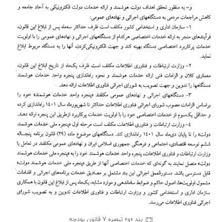
بند «و» تبصره 7 قانون بودجه