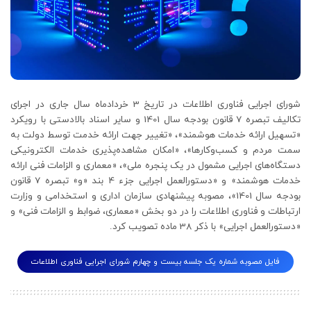
شورای اجرایی فناوری اطلاعات در تاریخ 3 خردادماه سال جاری در اجرای
تکالیف تبصره 7 قانون بودجه سال 1401 و سایر اسناد بالادستی با رویکرد
«تسهیل ارائه خدمات هوشمند»، «تغییر جهت ارائه خدمت توسط دولت به
سمت مردم و کسب‌وکارها»، «امکان مشاهده‌پذیری خدمات الکترونیکی
دستگاه‌های اجرایی مشمول در یک پنجره ملی»، «معماری و الزامات فنی ارائه
خدمات هوشمند» و «دستورالعمل اجرایی جزء 4 بند «و» تبصره 7 قانون
بودجه سال 1401»، مصوبه پیشنهادی سازمان اداری و استخدامی و وزارت
ارتباطات و فناوری اطلاعات را در دو بخش «معماری، ضوابط و الزامات فنی» و
«دستورالعمل اجرایی» با ذکر 38 ماده تصویب کرد.
فایل مصوبه شماره یک جلسه بیست و چهارم شورای اجرایی فناوری اطلاعات