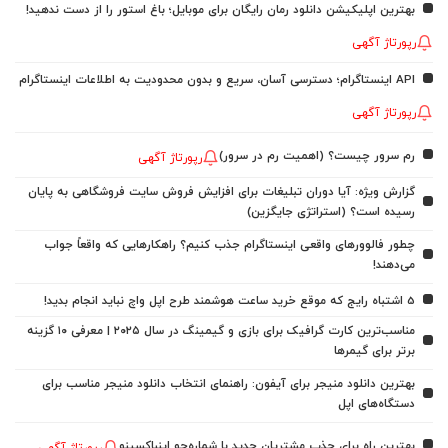
بهترین اپلیکیشن دانلود رمان رایگان برای موبایل؛ باغ استور را از دست ندهید!
رپورتاژ آگهی
API اینستاگرام؛ دسترسی آسان، سریع و بدون محدودیت به اطلاعات اینستاگرام
رپورتاژ آگهی
رم سرور چیست؟ (اهمیت رم در سرور)
رپورتاژ آگهی
گزارش ویژه: آیا دوران تبلیغات برای افزایش فروش سایت فروشگاهی به پایان
رسیده است؟ (استراتژی جایگزین)
چطور فالوورهای واقعی اینستاگرام جذب کنیم؟ راهکارهایی که واقعاً جواب
می‌دهند!
5 اشتباه رایج که موقع خرید ساعت هوشمند طرح اپل واچ نباید انجام بدید!
مناسب‌ترین کارت گرافیک برای بازی و گیمینگ در سال ۲۰۲۵ | معرفی ۱۰ گزینه
برتر برای گیمرها
بهترین دانلود منیجر برای آیفون: راهنمای انتخاب دانلود منیجر مناسب برای
دستگاه‌های اپل
بهترین راه برای جذب مشتریان جدید با شماره‌جو اینباکسینو