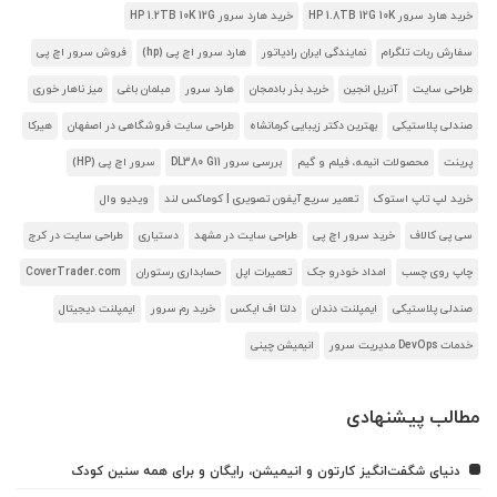
خرید هارد سرور HP 1.8TB 12G 10K
خرید هارد سرور HP 1.2TB 10K 12G
سفارش ربات تلگرام
نمایندگی ایران رادیاتور
هارد سرور اچ پی (hp)
فروش سرور اچ پی
طراحی سایت
آنریل انجین
خرید بذر بادمجان
هارد سرور
مبلمان باغی
میز ناهار خوری
صندلی پلاستیکی
بهترین دکتر زیبایی کرمانشاه
طراحی سایت فروشگاهی در اصفهان
هیرکا
پرینت
محصولات انیمه، فیلم و گیم
بررسی سرور DL380 G11
سرور اچ پی (HP)
خرید لپ تاپ استوک
تعمیر سریع آیفون تصویری | کوماکس لند
ویدیو وال
سی پی کالاف
خرید سرور اچ پی
طراحی سایت در مشهد
دستیاری
طراحی سایت در کرج
چاپ روی چسب
امداد خودرو جک
تعمیرات اپل
حسابداری رستوران
CoverTrader.com
صندلی پلاستیکی
ایمپلنت دندان
دلتا اف ایکس
خرید رم سرور
ایمپلنت دیجیتال
خدمات DevOps مدیریت سرور
انیمیشن چینی
مطالب پیشنهادی
دنیای شگفت‌انگیز کارتون و انیمیشن، رایگان و برای همه سنین کودک