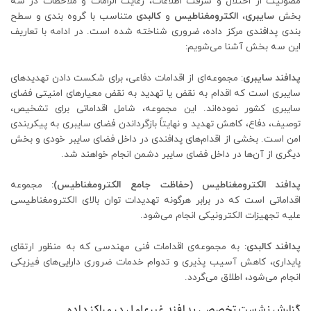
مصونیت از اختلال و سرقت اطلاعات، رعایت الزامات و ملاحظات در سه
بخش
سایبری
،
الکترومغناطیس
و
کالبدی
متناسب با گروه بندی و سطح
بندی پدافندی مرکز داده، ضروری شناخته شده است. در ادامه با تعاریف
این سه بخش آشنا می‌شویم:
پدافند سایبری
: مجموعه‌ای از اقدامات دفاعی، برای شکست دادن تهدیدهای
سایبری است که اقدام به نقض یا تهدید به نقض معیارهای امنیتی فضای
سایبری کشور نموده‌اند. این مجموعه، شامل اقداماتی برای تشخیص،
توصیف، دفاع، کاهش تهدید و نهایتاً بازگرداندن فضای سایبری به پیکربندی
امن است. بخشی از اقدام‌های پدافندی در داخل فضای سایبر خودی و بخش
دیگری از آن‌ها در داخل فضای سایبر دشمن انجام خواهند شد.
پدافند الکترومغناطیس (حفاظت جامع الکترومغناطیس):
مجموعه
اقداماتی است که در برابر هرگونه تهدیدات توان بالای الکترومغناطیسی
علیه تجهیزات الکترونیکی انجام می‌شود.
پدافند کالبدی:
به مجموعه‌‌ی اقدامات فنی مهندسی که به منظور ارتقای
پایداری، کاهش آسیب پذیری و تدوام خدمات ضروری دارایی‌های فیزیکی
انجام می‌شود، اطلاق می‌گردد.
گزارش نشست تخصصی پدافند غیرعامل در مراکز داده