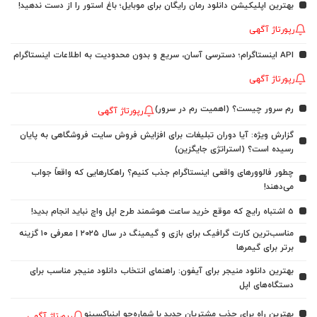
بهترین اپلیکیشن دانلود رمان رایگان برای موبایل؛ باغ استور را از دست ندهید!
رپورتاژ آگهی
API اینستاگرام؛ دسترسی آسان، سریع و بدون محدودیت به اطلاعات اینستاگرام
رپورتاژ آگهی
رم سرور چیست؟ (اهمیت رم در سرور)
رپورتاژ آگهی
گزارش ویژه: آیا دوران تبلیغات برای افزایش فروش سایت فروشگاهی به پایان
رسیده است؟ (استراتژی جایگزین)
چطور فالوورهای واقعی اینستاگرام جذب کنیم؟ راهکارهایی که واقعاً جواب
می‌دهند!
5 اشتباه رایج که موقع خرید ساعت هوشمند طرح اپل واچ نباید انجام بدید!
مناسب‌ترین کارت گرافیک برای بازی و گیمینگ در سال ۲۰۲۵ | معرفی ۱۰ گزینه
برتر برای گیمرها
بهترین دانلود منیجر برای آیفون: راهنمای انتخاب دانلود منیجر مناسب برای
دستگاه‌های اپل
بهترین راه برای جذب مشتریان جدید با شماره‌جو اینباکسینو
رپورتاژ آگهی