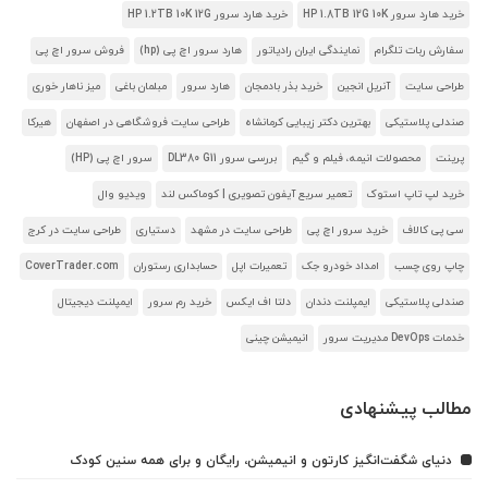
خرید هارد سرور HP 1.8TB 12G 10K
خرید هارد سرور HP 1.2TB 10K 12G
سفارش ربات تلگرام
نمایندگی ایران رادیاتور
هارد سرور اچ پی (hp)
فروش سرور اچ پی
طراحی سایت
آنریل انجین
خرید بذر بادمجان
هارد سرور
مبلمان باغی
میز ناهار خوری
صندلی پلاستیکی
بهترین دکتر زیبایی کرمانشاه
طراحی سایت فروشگاهی در اصفهان
هیرکا
پرینت
محصولات انیمه، فیلم و گیم
بررسی سرور DL380 G11
سرور اچ پی (HP)
خرید لپ تاپ استوک
تعمیر سریع آیفون تصویری | کوماکس لند
ویدیو وال
سی پی کالاف
خرید سرور اچ پی
طراحی سایت در مشهد
دستیاری
طراحی سایت در کرج
چاپ روی چسب
امداد خودرو جک
تعمیرات اپل
حسابداری رستوران
CoverTrader.com
صندلی پلاستیکی
ایمپلنت دندان
دلتا اف ایکس
خرید رم سرور
ایمپلنت دیجیتال
خدمات DevOps مدیریت سرور
انیمیشن چینی
مطالب پیشنهادی
دنیای شگفت‌انگیز کارتون و انیمیشن، رایگان و برای همه سنین کودک