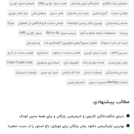
سفارش ربات تلگرام
نمایندگی ایران رادیاتور
هارد سرور اچ پی (hp)
فروش سرور اچ پی
طراحی سایت
آنریل انجین
خرید بذر بادمجان
هارد سرور
مبلمان باغی
میز ناهار خوری
صندلی پلاستیکی
بهترین دکتر زیبایی کرمانشاه
طراحی سایت فروشگاهی در اصفهان
هیرکا
پرینت
محصولات انیمه، فیلم و گیم
بررسی سرور DL380 G11
سرور اچ پی (HP)
خرید لپ تاپ استوک
تعمیر سریع آیفون تصویری | کوماکس لند
ویدیو وال
سی پی کالاف
خرید سرور اچ پی
طراحی سایت در مشهد
دستیاری
طراحی سایت در کرج
چاپ روی چسب
امداد خودرو جک
تعمیرات اپل
حسابداری رستوران
CoverTrader.com
صندلی پلاستیکی
ایمپلنت دندان
دلتا اف ایکس
خرید رم سرور
ایمپلنت دیجیتال
خدمات DevOps مدیریت سرور
انیمیشن چینی
مطالب پیشنهادی
دنیای شگفت‌انگیز کارتون و انیمیشن، رایگان و برای همه سنین کودک
بهترین اپلیکیشن دانلود رمان رایگان برای موبایل؛ باغ استور را از دست ندهید!