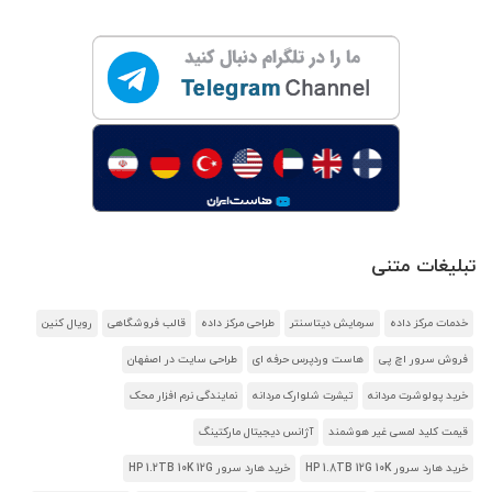
تبلیغات متنی
خدمات مرکز داده
سرمایش دیتاسنتر
طراحی مرکز داده
قالب فروشگاهی
رویال کنین
فروش سرور اچ پی
هاست وردپرس حرفه ای
طراحی سایت در اصفهان
خرید پولوشرت مردانه
تیشرت شلوارک مردانه
نمایندگی نرم افزار محک
قیمت کلید لمسی غیر هوشمند
آژانس دیجیتال مارکتینگ
خرید هارد سرور HP 1.8TB 12G 10K
خرید هارد سرور HP 1.2TB 10K 12G