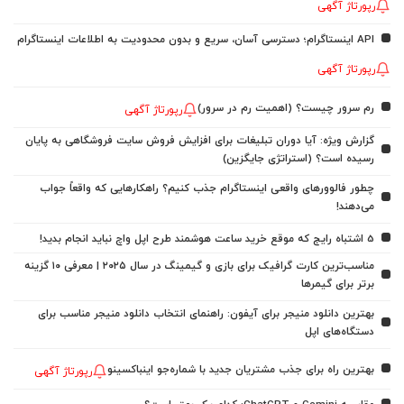
رپورتاژ آگهی
API اینستاگرام؛ دسترسی آسان، سریع و بدون محدودیت به اطلاعات اینستاگرام
رپورتاژ آگهی
رم سرور چیست؟ (اهمیت رم در سرور)
رپورتاژ آگهی
گزارش ویژه: آیا دوران تبلیغات برای افزایش فروش سایت فروشگاهی به پایان
رسیده است؟ (استراتژی جایگزین)
چطور فالوورهای واقعی اینستاگرام جذب کنیم؟ راهکارهایی که واقعاً جواب
می‌دهند!
5 اشتباه رایج که موقع خرید ساعت هوشمند طرح اپل واچ نباید انجام بدید!
مناسب‌ترین کارت گرافیک برای بازی و گیمینگ در سال ۲۰۲۵ | معرفی ۱۰ گزینه
برتر برای گیمرها
بهترین دانلود منیجر برای آیفون: راهنمای انتخاب دانلود منیجر مناسب برای
دستگاه‌های اپل
بهترین راه برای جذب مشتریان جدید با شماره‌جو اینباکسینو
رپورتاژ آگهی