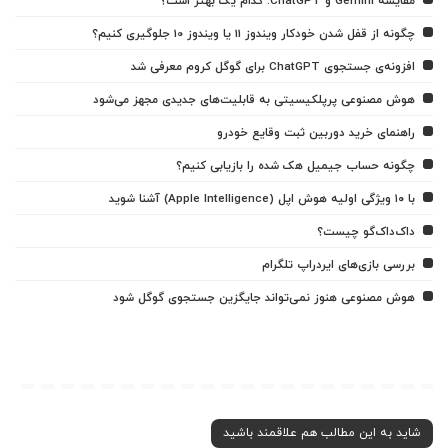
مقایسه Gemini و ChatGPT: کدام یک بهتر است؟
چگونه از قفل شدن خودکار ویندوز 11 یا ویندوز 10 جلوگیری کنیم؟
افزونه‌ی جستجوی ChatGPT برای گوگل کروم معرفی شد
هوش مصنوعی پرپلکیسیتی به قابلیت‌های جدیدی مجهز می‌شود
راهنمای خرید دوربین ثبت وقایع خودرو
چگونه حساب جیمیل هک شده را بازیابی کنیم؟
با ۱۰ ویژگی اولیه هوش اپل (Apple Intelligence) آشنا شوید
داک‌داک‌گو چیست؟
بررسی بازی‌های ایردراپ تلگرام
هوش مصنوعی هنوز نمی‌تواند جایگزین جستجوی گوگل شود
شاید به این مطالب هم علاقمند باشید