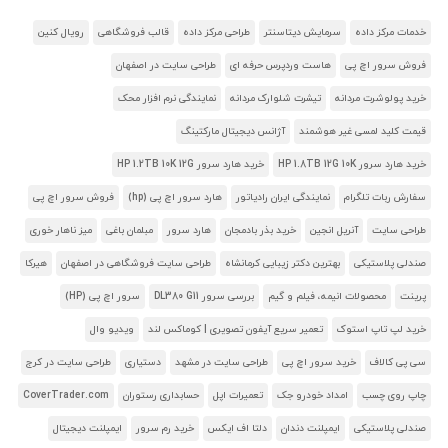
خدمات مرکز داده
سرمایش دیتاسنتر
طراحی مرکز داده
قالب فروشگاهی
رویال کنین
فروش سرور اچ پی
هاست وردپرس حرفه ای
طراحی سایت در اصفهان
خرید پولوشرت مردانه
تیشرت شلوارک مردانه
نمایندگی نرم افزار محک
قیمت کلید لمسی غیر هوشمند
آژانس دیجیتال مارکتینگ
خرید هارد سرور HP 1.8TB 12G 10K
خرید هارد سرور HP 1.2TB 10K 12G
سفارش ربات تلگرام
نمایندگی ایران رادیاتور
هارد سرور اچ پی (hp)
فروش سرور اچ پی
طراحی سایت
آنریل انجین
خرید بذر بادمجان
هارد سرور
مبلمان باغی
میز ناهار خوری
صندلی پلاستیکی
بهترین دکتر زیبایی کرمانشاه
طراحی سایت فروشگاهی در اصفهان
هیرکا
پرینت
محصولات انیمه، فیلم و گیم
بررسی سرور DL380 G11
سرور اچ پی (HP)
خرید لپ تاپ استوک
تعمیر سریع آیفون تصویری | کوماکس لند
ویدیو وال
سی پی کالاف
خرید سرور اچ پی
طراحی سایت در مشهد
دستیاری
طراحی سایت در کرج
چاپ روی چسب
امداد خودرو جک
تعمیرات اپل
حسابداری رستوران
CoverTrader.com
صندلی پلاستیکی
ایمپلنت دندان
دلتا اف ایکس
خرید رم سرور
ایمپلنت دیجیتال