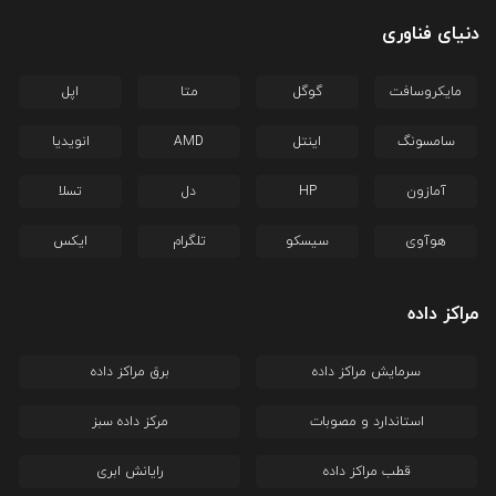
دنیای فناوری
مایکروسافت
گوگل
متا
اپل
سامسونگ
اینتل
AMD
انویدیا
آمازون
HP
دل
تسلا
هوآوی
سیسکو
تلگرام
ایکس
مراکز داده
سرمایش مراکز داده
برق مراکز داده
استاندارد و مصوبات
مرکز داده سبز
قطب مراکز داده
رایانش ابری