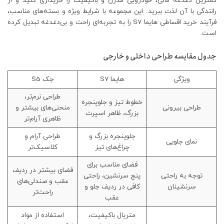
کمترین دغدغه مالی، خودرویی مدرن و باکیفیت را خریداری کنید و از
رانندگی با آن لذت ببرید. این مجموعه با شرایط ویژه و بسته‌های مناسب،
فرآیند خرید اقساطی هایما S7 را به تجربه‌ای راحت و بی‌دغدغه تبدیل کرده
است.
جدول مقایسه طراحی داخلی و خارجی
ویژگی
هایما S7
جک S5
طراحی نرم‌تر،
خطوط تیز و جلوپنجره
طراحی بیرونی
منحنی‌های بیشتر و
بزرگ، ظاهر اسپرت
ظاهری آرام‌تر
جلوپنجره بزرگ و
طراحی آرام و
نمای جلویی
چراغ‌های تیز
کلاسیک‌تر
فضای مناسب برای
فضای بیشتر در ردیف
توجه به راحتی
پنج سرنشین، راحتی
عقب و صندلی‌های
سرنشینان
کافی در ردیف جلو و
راحت‌تر
عقب
متریال باکیفیت،
استفاده از مواد