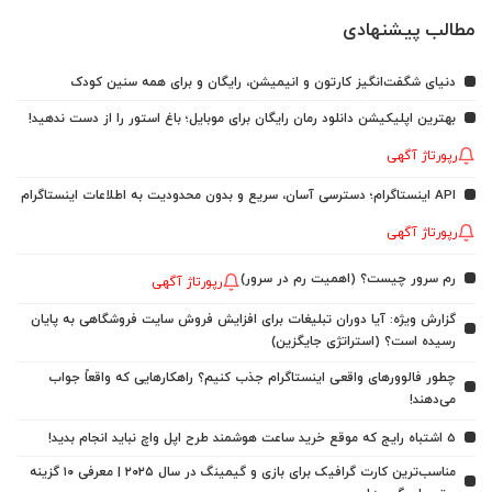
مطالب پیشنهادی
دنیای شگفت‌انگیز کارتون و انیمیشن، رایگان و برای همه سنین کودک
بهترین اپلیکیشن دانلود رمان رایگان برای موبایل؛ باغ استور را از دست ندهید!
رپورتاژ آگهی
API اینستاگرام؛ دسترسی آسان، سریع و بدون محدودیت به اطلاعات اینستاگرام
رپورتاژ آگهی
رم سرور چیست؟ (اهمیت رم در سرور)
رپورتاژ آگهی
گزارش ویژه: آیا دوران تبلیغات برای افزایش فروش سایت فروشگاهی به پایان
رسیده است؟ (استراتژی جایگزین)
چطور فالوورهای واقعی اینستاگرام جذب کنیم؟ راهکارهایی که واقعاً جواب
می‌دهند!
5 اشتباه رایج که موقع خرید ساعت هوشمند طرح اپل واچ نباید انجام بدید!
مناسب‌ترین کارت گرافیک برای بازی و گیمینگ در سال ۲۰۲۵ | معرفی ۱۰ گزینه