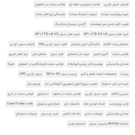
فروش سرور اچ پی
هاست وردپرس حرفه ای
طراحی سایت در اصفهان
خرید پولوشرت مردانه
تیشرت شلوارک مردانه
نمایندگی نرم افزار محک
قیمت کلید لمسی غیر هوشمند
آژانس دیجیتال مارکتینگ
خرید هارد سرور HP 1.8TB 12G 10K
خرید هارد سرور HP 1.2TB 10K 12G
سفارش ربات تلگرام
نمایندگی ایران رادیاتور
هارد سرور اچ پی (hp)
فروش سرور اچ پی
طراحی سایت
آنریل انجین
خرید بذر بادمجان
هارد سرور
مبلمان باغی
میز ناهار خوری
صندلی پلاستیکی
بهترین دکتر زیبایی کرمانشاه
طراحی سایت فروشگاهی در اصفهان
هیرکا
پرینت
محصولات انیمه، فیلم و گیم
بررسی سرور DL380 G11
سرور اچ پی (HP)
خرید لپ تاپ استوک
تعمیر سریع آیفون تصویری | کوماکس لند
ویدیو وال
سی پی کالاف
خرید سرور اچ پی
طراحی سایت در مشهد
دستیاری
طراحی سایت در کرج
چاپ روی چسب
امداد خودرو جک
تعمیرات اپل
حسابداری رستوران
CoverTrader.com
صندلی پلاستیکی
ایمپلنت دندان
دلتا اف ایکس
خرید رم سرور
ایمپلنت دیجیتال
خدمات DevOps مدیریت سرور
انیمیشن چینی