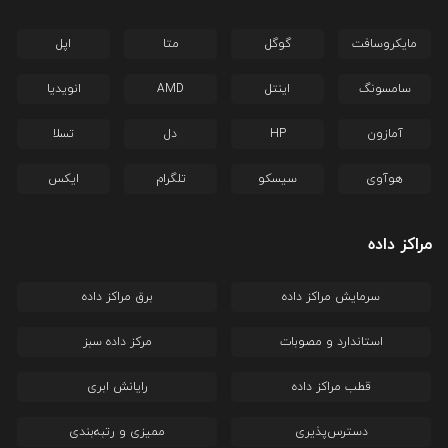
مایکروسافت
گوگل
متا
اپل
سامسونگ
اینتل
AMD
انویدیا
آمازون
HP
دل
تسلا
هوآوی
سیسکو
تلگرام
ایکس
مراکز داده
سرمایش مراکز داده
برق مراکز داده
استاندارد و مصوبات
مرکز داده سبز
قطب مراکز داده
رایانش ابری
دسترس‌پذیری
ممیزی و رتبه‌بندی