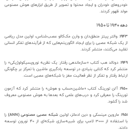
خودروهای خودران و ایجاد محتوا و تصویر از طریق ابزارهای هوش مصنوعی
مولد ظهور کردند.
دهه 1940 تا 1950
1943:
والتر پیتز منطق‌دان و وارن مک‌کالو عصب‌شناس، اولین مدل ریاضی
از یک شبکه عصبی را برای ایجاد الگوریتم‌هایی که از فرآیندهای تفکر انسانی
تقلید می‌کنند، منتشر کردند.
1949:
دونالد هب کتاب «سازماندهی رفتار: یک نظریه نوروپسیکولوژیکی» را
منتشر کرد که کتابی بنیادی در توسعه یادگیری ماشین با تمرکز بر چگونگی
ارتباط رفتار و تفکر از نظر فعالیت مغز با شبکه‌های عصبی است.
1950:
آلن تورینگ کتاب «ماشین‌حساب و هوش» را منتشر کرد که آزمون
تورینگ را معرفی کرد و درب‌های علمی که بعدها به هوش مصنوعی معروف
شد را گشود.
1951:
ماروین مینسکی و دین ادمانز، اولین
شبکه عصبی مصنوعی (
ANN
)
را
با استفاده از 3000 لامپ برای شبیه‌سازی شبکه‌ای از 40 نورون توسعه
دادند.