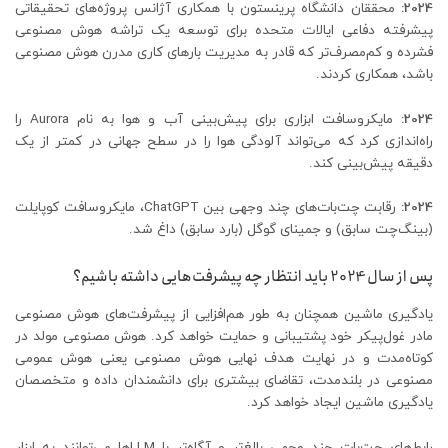
2024:
محققان دانشگاه پرینستون با همکاری آژانس پروژه‌های تحقیقاتی
پیشرفته دفاعی ایالات متحده برای توسعه یک تراشه هوش مصنوعی
فشرده و کم‌مصرف‌تر که قادر به مدیریت بارهای کاری مدرن هوش مصنوعی
باشد، همکاری کردند.
2024:
مایکروسافت ابزاری برای پیش‌بینی آب و هوا به نام Aurora را
راه‌اندازی کرد که می‌تواند آلودگی هوا را در سطح جهانی در کمتر از یک
دقیقه پیش‌بینی کند.
2024:
رقابت چت‌بات‌های چند وجهی بین ChatGPT، مایکروسافت کوپایلت
(بینگ‌چت سابق) و جمینای گوگل (بارد سابق) داغ شد.
پس از سال 2024 باید انتظار چه پیشرفت‌هایی داشته باشیم؟
یادگیری ماشین همچنان به طور هم‌افزایی از پیشرفت‌های هوش مصنوعی
مادر غول‌پیکر خود پشتیبانی و حمایت خواهد کرد. هوش مصنوعی مولد در
کوتاه‌مدت و در نهایت هدف نهایی هوش مصنوعی یعنی هوش عمومی
مصنوعی در بلندمدت، تقاضای بیشتری برای دانشمندان داده و متخصصان
یادگیری ماشین ایجاد خواهد کرد.
رابط‌های چت‌بات چند وجهی بالغ‌تر و آگاه‌تر با LLM‌ها می‌توانند به ابزار