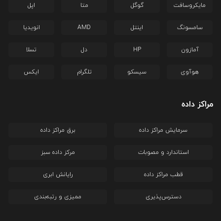
مایکروسافت
گوگل
متا
اپل
سامسونگ
اینتل
AMD
انویدیا
آمازون
HP
دل
تسلا
هوآوی
سیسکو
تلگرام
ایکس
مراکز داده
سرمایش مراکز داده
برق مراکز داده
استاندارد و مصوبات
مرکز داده سبز
قطب مراکز داده
رایانش ابری
دسترس‌پذیری
ممیزی و رتبه‌بندی