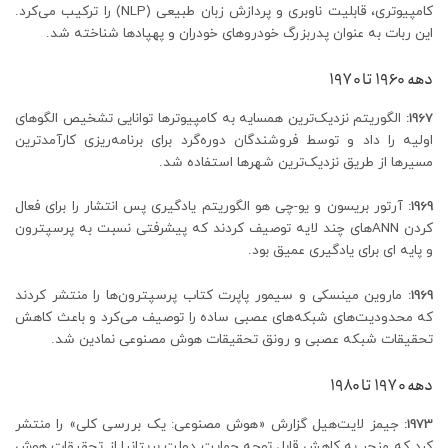
کامپیوتری، قابلیت ناوبری و پردازش زبان طبیعی (NLP) را ترکیب می‌کرد.
این ربات به عنوان پدربزرگ خودروهای خودران و پهپادها شناخته شد.
دهه 1960 تا 1970
1967:
الگوریتم نزدیک‌ترین همسایه به کامپیوترها توانایی تشخیص الگوهای
اولیه را داد و توسط فروشندگان دوره‌گرد برای برنامه‌ریزی کارآمدترین
مسیرها از طریق نزدیک‌ترین شهرها استفاده شد.
1969:
آرتور بریسون و یو-چی هو الگوریتم یادگیری پس انتشار را برای فعال
کردن ANNهای چند لایه توصیف کردند که پیشرفتی نسبت به پرسپترون
و پایه ای برای یادگیری عمیق بود.
1969:
ماروین مینسکی و سیمور پاپرت کتاب پرسپترون‌ها را منتشر کردند
که محدودیت‌های شبکه‌های عصبی ساده را توصیف می‌کرد و باعث کاهش
تحقیقات شبکه عصبی و رونق تحقیقات هوش مصنوعی نمادین شد.
دهه 1970 تا 1980
1973:
جیمز لایت‌هیل گزارش «هوش مصنوعی: یک بررسی کلی» را منتشر
کرد که منجر به کاهش قابل توجه حمایت دولت بریتانیا از تحقیقات هوش