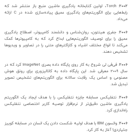
2002:
Torch، اولین کتابخانه یادگیری ماشین منبع باز منتشر شد که
رابط‌هایی برای الگوریتم‌های یادگیری عمیق پیاده‌سازی شده در C ارائه
می‌داد.
2006:
جفری هینتون، روان‌شناس و دانشمند کامپیوتر، اصطلاح یادگیری
عمیق را برای توصیف الگوریتم‌هایی ابداع کرد که به کامپیوترها کمک
می‌کند تا انواع مختلف اشیاء و کاراکترهای متنی را در تصاویر و ویدیوها
تشخیص دهند.
2006:
فی‌فی لی شروع به کار روی پایگاه داده بصری ImageNet کرد که در
سال 2009 معرفی شد. این پایگاه داده به کاتالیزوری برای رونق هوش
مصنوعی و اساس یک رقابت سالانه برای الگوریتم‌های تشخیص تصویر
تبدیل شد.
2006:
نتفلیکس مسابقه جایزه نتفلیکس را با هدف ایجاد یک الگوریتم
یادگیری ماشین دقیق‌تر از نرم‌افزار توصیه کاربر اختصاصی نتفلیکس
راه‌اندازی کرد.
2006:
واتسون IBM با هدف اولیه شکست دادن یک انسان در مسابقه کوییز
جئپاردی! آغاز به کار کرد.