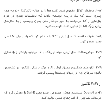
کاربران منتخب آغاز کرد.
2017:
محققان گوگل مفهوم تبدیل‌کننده‌ها را در مقاله تأثیرگذار «توجه همه
چیزی است که نیاز دارید» توسعه دادند که تحقیقات بعدی در مورد
ابزارهایی را که می‌توانند به طور خودکار متن بدون برچسب را به مدل‌های
زبانی بزرگ (LLM) تبدیل کنند، الهام بخشید.
2018:
شرکت OpenAI مدل زبانی GPT را منتشر کرد که راه را برای LLM‌های
بعدی هموار کرد.
2019:
مایکروسافت مدل زبانی مولد تورینگ با 17 میلیارد پارامتر را راه‌اندازی
کرد.
2019:
الگوریتم یادگیری عمیق گوگل AI و مرکز پزشکی لانگون در تشخیص
بالقوه سرطان ریه از رادیولوژیست‌ها پیشی گرفت.
از 2020 تاکنون
2021:
OpenAI سیستم هوش مصنوعی چندوجهی Dall-E را معرفی کرد که
می‌تواند تصاویر را از اعلان‌های متنی تولید کند.