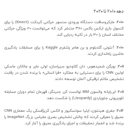
دهه 2010 تا 2020
2010:
مایکروسافت دستگاه ورودی سنسور حرکتی کینکت (Kinect) را برای
کنسول بازی ایکس باکس ۳۶۰ منتشر کرد که می‌توانست 20 ویژگی حرکتی
مختلف انسان را 30 بار در ثانیه ردیابی کند.
2010:
آنتونی گلدبلوم و بن هامر پلتفرم Kaggle را برای مسابقات یادگیری
ماشین راه‌اندازی کردند.
2011:
یورگن شمیدهوبر، دان کلاودیو سیراسان، اولی مایر و جاناتان ماسکی
اولین CNN را برای دستیابی به عملکرد «فرا انسانی» با برنده شدن در رقابت
تشخیص علائم ترافیکی آلمان توسعه دادند.
2011:
ابررایانه واتسون IBM توانست کن جنینگز، قهرمان تمام دوران مسابقه
تلویزیونی جئوپاردی (Jeopardy!) را شکست دهد.
2012:
جفری هینتون، ایلیا سوتسکیور و الکس کریژفسکی یک معماری CNN
عمیق را معرفی کردند که چالش تشخیص بصری مقیاس بزرگ ImageNet را
برنده شد و انفجار تحقیقات و اجرای یادگیری عمیق را آغاز کرد.