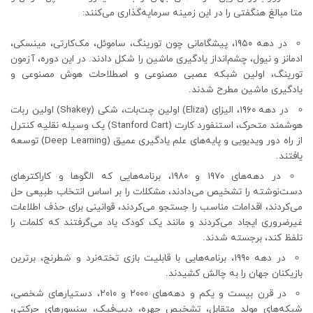
متا مبالغ هنگفتی را در این زمینه سرمایه‌گذاری می‌کنند:
در دهه ۱۹۵۰، پیشگامانی چون تورینگ، ساموئل، مک‌کارتی، مینسکی،
ادمانز و نیول، چشم‌انداز یادگیری ماشین را شکل دادند. در این دوره، آزمون
تورینگ، اولین شبکه عصبی مصنوعی و اصطلاحات هوش مصنوعی و
یادگیری ماشین مطرح شدند.
در دهه ۱۹۶۰، الیزای (Eliza) اولین چت‌بات، شکی (Shakey) اولین ربات
هوشمند متحرک، استنفورد کارت (Stanford Cart) یک وسیله نقلیه کنترل
از راه دور ویدیویی و پایه‌های علم یادگیری عمیق (Deep Learning) توسعه
یافتند.
در دهه‌های ۱۹۷۰ و ۱۹۸۰، برنامه‌هایی که الگوها و کاراکترهای
دست‌نوشته را تشخیص می‌دادند، مشکلات را بر اساس انتخاب طبیعی حل
می‌کردند، اقدامات مناسب را جستجو می‌کردند، قوانینی برای حذف اطلاعات
غیرضروری ایجاد می‌کردند و مانند یک کودک یاد می‌گرفتند که کلمات را
تلفظ کند، برجسته شدند.
در دهه ۱۹۹۰، برنامه‌هایی با قابلیت بازی تخته‌نرد و شطرنج، برترین
بازیکنان جهان را به چالش کشیدند.
در قرن بیست و یکم و دهه‌های ۲۰۰۰ و ۲۰۱۰، دستیارهای شخصی،
شبکه‌های مولد متقابل، تشخیص چهره، دیپ‌فیک، سنسورهای حرکتی،