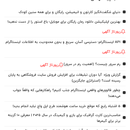
دنیای شگفت‌انگیز کارتون و انیمیشن، رایگان و برای همه سنین کودک
بهترین اپلیکیشن دانلود رمان رایگان برای موبایل؛ باغ استور را از دست ندهید!
رپورتاژ آگهی
API اینستاگرام؛ دسترسی آسان، سریع و بدون محدودیت به اطلاعات اینستاگرام
رپورتاژ آگهی
رم سرور چیست؟ (اهمیت رم در سرور)
رپورتاژ آگهی
گزارش ویژه: آیا دوران تبلیغات برای افزایش فروش سایت فروشگاهی به پایان
رسیده است؟ (استراتژی جایگزین)
چطور فالوورهای واقعی اینستاگرام جذب کنیم؟ راهکارهایی که واقعاً جواب
می‌دهند!
5 اشتباه رایج که موقع خرید ساعت هوشمند طرح اپل واچ نباید انجام بدید!
مناسب‌ترین کارت گرافیک برای بازی و گیمینگ در سال ۲۰۲۵ | معرفی ۱۰ گزینه
برتر برای گیمرها