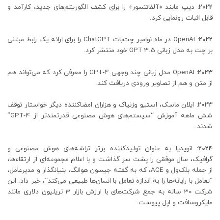
2022:
دیپ مایند «آلفاتنسور» را برای کشف الگوریتم‌های جدید، کارآمد و
قابل اثبات رونمایی کرد.
2022:
OpenAI در ماه نوامبر چت‌بات ChatGPT را برای ارائه یک رابط مبتنی
بر چت به مدل زبانی GPT 3.5 خود منتشر کرد.
2023:
OpenAI مدل زبانی چند وجهی GPT-4 را معرفی کرد که می‌تواند هم
از متن و هم از تصاویر ورودی دریافت کند.
2023:
ایلان ماسک، استیو وزنیاک و هزاران امضاکننده دیگر خواستار توقف
شش ماهه آموزش “سیستم‌های هوش مصنوعی قدرتمندتر از GPT-4”
شدند.
2024:
انویدیا به عنوان تولیدکننده برتر تراشه‌های هوش مصنوعی و
گرافیک، سال موفقی را پشت سر گذاشت و با اعلام مجموعه‌ای از ارتقاءها،
از جمله بلک‌ول و ACE، که به گفته جیسون هوانگ، بنیانگذار و مدیرعامل،
“تعامل با رایانه‌ها را به اندازه تعامل با انسان‌ها طبیعی می‌کند”، خبر داد. این
شرکت 30 ساله به جمع شرکت‌های با ارزش بازار 3 تریلیون دلاری مانند
مایکروسافت و اپل پیوست.