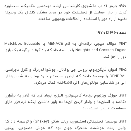
1960:
جیمز آدامز، دانشجوی کارشناسی ارشد مهندسی مکانیک، استنفورد
کارت را برای حمایت از تحقیقات خود در مورد مشکل کنترل یک وسیله
نقلیه از راه دور با استفاده از اطلاعات ویدیویی ساخت.
دهه 1960 تا 1970
1963:
دونالد میچی برنامه‌ای به نام MENACE یا Matchbox Educable
Noughts and Crosses Engine را توسعه داد که یاد گرفت چگونه یک بازی
دوز را اجرا کند.
1965:
ادوارد فایگن‌باوم، بروس جی بوکانان، جوشوا لدربرگ و کارل دجراسی،
DENDRAL را توسعه دادند که اولین سیستم خبره بود و به شیمی‌دانان
آلی در شناسایی مولکول‌های آلی ناشناخته کمک می‌کرد.
1966:
جوزف ویزنبوم برنامه کامپیوتری الیزای ایجاد کرد که قادر به برقراری
مکالمه با انسان‌ها و وادار کردن آن‌ها به باور داشتن اینکه نرم‌افزار دارای
احساسات انسانی است، بود.
1966:
موسسه تحقیقاتی استنفورد، ربات شکی (Shakey) را توسعه داد که
اولین ربات هوشمند متحرک جهان بود که هوش مصنوعی، بینایی