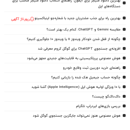
بهترین دانلود منیجر برای آیفون: راهنمای انتخاب دانلود منیجر مناسب برای
دستگاه‌های اپل
بهترین راه برای جذب مشتریان جدید با شماره‌جو اینباکسینو
رپورتاژ آگهی
مقایسه Gemini و ChatGPT: کدام یک بهتر است؟
چگونه از قفل شدن خودکار ویندوز 11 یا ویندوز 10 جلوگیری کنیم؟
افزونه‌ی جستجوی ChatGPT برای گوگل کروم معرفی شد
هوش مصنوعی پرپلکیسیتی به قابلیت‌های جدیدی مجهز می‌شود
راهنمای خرید دوربین ثبت وقایع خودرو
چگونه حساب جیمیل هک شده را بازیابی کنیم؟
با ۱۰ ویژگی اولیه هوش اپل (Apple Intelligence) آشنا شوید
داک‌داک‌گو چیست؟
بررسی بازی‌های ایردراپ تلگرام
هوش مصنوعی هنوز نمی‌تواند جایگزین جستجوی گوگل شود