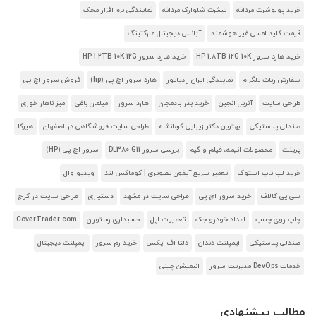
خرید پولوشرت مردانه
تیشرت شلوارک مردانه
نمایندگی نرم افزار محک
قیمت کلید لمسی غیر هوشمند
آژانس دیجیتال مارکتینگ
خرید هارد سرور HP 1.8TB 12G 10K
خرید هارد سرور HP 1.2TB 10K 12G
سفارش ربات تلگرام
نمایندگی ایران رادیاتور
هارد سرور اچ پی (hp)
فروش سرور اچ پی
طراحی سایت
آنریل انجین
خرید بذر بادمجان
هارد سرور
مبلمان باغی
میز ناهار خوری
صندلی پلاستیکی
بهترین دکتر زیبایی کرمانشاه
طراحی سایت فروشگاهی در اصفهان
هیرکا
پرینت
محصولات انیمه، فیلم و گیم
بررسی سرور DL380 G11
سرور اچ پی (HP)
خرید لپ تاپ استوک
تعمیر سریع آیفون تصویری | کوماکس لند
ویدیو وال
سی پی کالاف
خرید سرور اچ پی
طراحی سایت در مشهد
دستیاری
طراحی سایت در کرج
چاپ روی چسب
امداد خودرو جک
تعمیرات اپل
حسابداری رستوران
CoverTrader.com
صندلی پلاستیکی
ایمپلنت دندان
دلتا اف ایکس
خرید رم سرور
ایمپلنت دیجیتال
خدمات DevOps مدیریت سرور
انیمیشن چینی
مطالب پیشنهادی