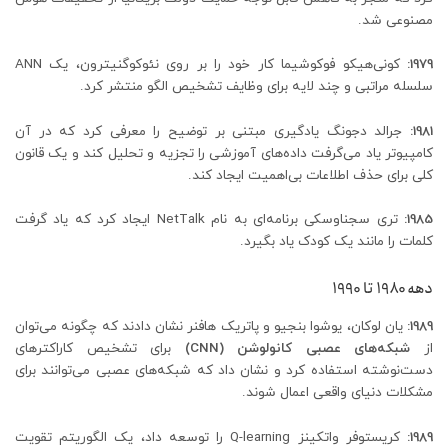
مصنوعی شد.
1979:
کونی‌هیکو فوکوشیما کار خود را بر روی نئوکوگنیترون، یک ANN
سلسله مراتبی و چند لایه برای وظایف تشخیص الگو منتشر کرد.
1981:
جرالد دجونگ یادگیری مبتنی بر توضیح را معرفی کرد که در آن
کامپیوتر یاد می‌گرفت داده‌های آموزشی را تجزیه و تحلیل کند و یک قانون
کلی برای حذف اطلاعات بی‌اهمیت ایجاد کند.
1985:
تری سجناوسکی برنامه‌ای به نام NetTalk ایجاد کرد که یاد گرفت
کلمات را مانند یک کودک یاد بگیرد.
دهه 1980 تا 1990
1989:
یان لوکان، یوشوا بنجیو و پاتریک هافنر نشان دادند که چگونه می‌توان
از
شبکه‌های عصبی کانولوشن (
CNN
)
برای تشخیص کاراکترهای
دست‌نوشته استفاده کرد و نشان داد که شبکه‌های عصبی می‌توانند برای
مشکلات دنیای واقعی اعمال شوند.
1989:
کریستوفر واتکینز Q-learning را توسعه داد، یک الگوریتم تقویت