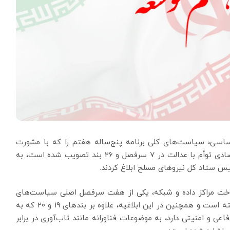
سلامی در اجرای بند یک اصل 110 قانون اساسی، سیاست‌های کلی برنامه پنج‌ساله هفتم را که با مشورت
مجمع تشخیص مصلحت نظام و با اولویت پیشرفت اقتصادی توأم با عدالت در 7 سرفصل و 26 بند تصویب شده است، به
ستاد کل نیروهای مسلح ابلاغ کردند.
ساخت مراکز داده و شبکه، یکی از هفت سرفصل اصلی سیاست‌های
کلی به موضوع «علمی، فناوری و آموزشی» اختصاص یافته است و همچنین در این ابلاغیه، علاوه بر بندهای 19 و 20 که به
 در بندهای 24 و 25 که موضوع دفاعی و امنیتی دارد، به موضوعات فناورانه مانند تاب‌آوری در برابر