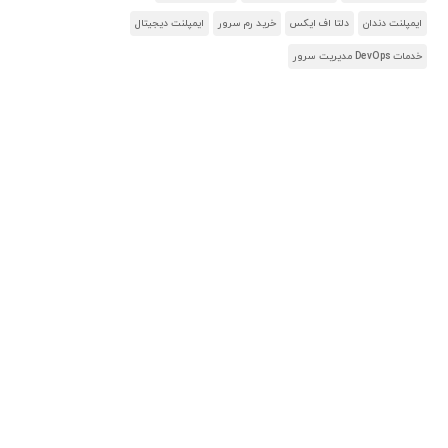
ایمپلنت دندان
دلتا اف ایکس
خرید رم سرور
ایمپلنت دیجیتال
خدمات DevOps مدیریت سرور