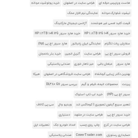
هاست وردپرس حرفه ای
طراحی سایت در اصفهان
خرید پولوشرت مردانه
تیشرت شلوارک مردانه
نمایندگی نرم افزار محک
قیمت کلید لمسی غیر هوشمند
آژانس دیجیتال مارکتینگ
خرید هارد سرور HP 1.8TB 12G 10K
خرید هارد سرور HP 1.2TB 10K 12G
سفارش ربات تلگرام
نمایندگی ایران رادیاتور
هارد سرور اچ پی (hp)
فروش سرور اچ پی
طراحی سایت
آنریل انجین
خرید بذر بادمجان
هارد سرور
مبلمان باغی
میز ناهار خوری
صندلی پلاستیکی
بهترین دکتر زیبایی کرمانشاه
طراحی سایت فروشگاهی در اصفهان
هیرکا
پرینت
محصولات انیمه، فیلم و گیم
بررسی سرور DL380 G11
سرور اچ پی (HP)
خرید لپ تاپ استوک
تعمیر سریع آیفون تصویری | کوماکس لند
ویدیو وال
سی پی کالاف
خرید سرور اچ پی
طراحی سایت در مشهد
دستیاری
طراحی سایت در کرج
چاپ روی چسب
امداد خودرو جک
تعمیرات اپل
حسابداری رستوران
CoverTrader.com
صندلی پلاستیکی