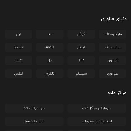
دنیای فناوری
مایکروسافت
گوگل
متا
اپل
سامسونگ
اینتل
AMD
انویدیا
آمازون
HP
دل
تسلا
هوآوی
سیسکو
تلگرام
ایکس
مراکز داده
سرمایش مراکز داده
برق مراکز داده
استاندارد و مصوبات
مرکز داده سبز