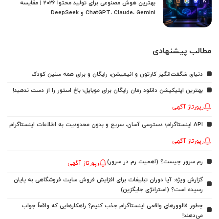
بهترین هوش مصنوعی برای تولید محتوا ۲۰۲۶ | مقایسه
ChatGPT، Claude، Gemini و DeepSeek
مطالب پیشنهادی
دنیای شگفت‌انگیز کارتون و انیمیشن، رایگان و برای همه سنین کودک
بهترین اپلیکیشن دانلود رمان رایگان برای موبایل؛ باغ استور را از دست ندهید!
رپورتاژ آگهی
API اینستاگرام؛ دسترسی آسان، سریع و بدون محدودیت به اطلاعات اینستاگرام
رپورتاژ آگهی
رم سرور چیست؟ (اهمیت رم در سرور)
رپورتاژ آگهی
گزارش ویژه: آیا دوران تبلیغات برای افزایش فروش سایت فروشگاهی به پایان
رسیده است؟ (استراتژی جایگزین)
چطور فالوورهای واقعی اینستاگرام جذب کنیم؟ راهکارهایی که واقعاً جواب
می‌دهند!