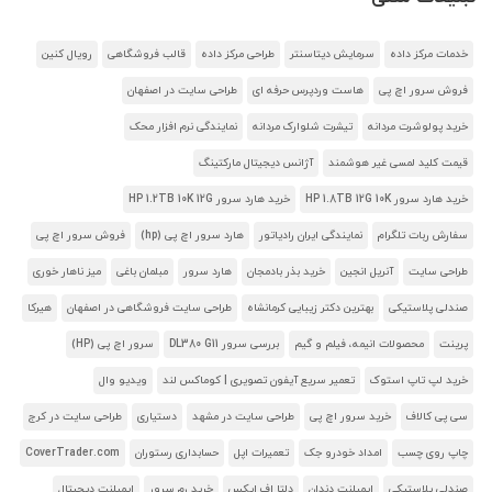
خدمات مرکز داده
سرمایش دیتاسنتر
طراحی مرکز داده
قالب فروشگاهی
رویال کنین
فروش سرور اچ پی
هاست وردپرس حرفه ای
طراحی سایت در اصفهان
خرید پولوشرت مردانه
تیشرت شلوارک مردانه
نمایندگی نرم افزار محک
قیمت کلید لمسی غیر هوشمند
آژانس دیجیتال مارکتینگ
خرید هارد سرور HP 1.8TB 12G 10K
خرید هارد سرور HP 1.2TB 10K 12G
سفارش ربات تلگرام
نمایندگی ایران رادیاتور
هارد سرور اچ پی (hp)
فروش سرور اچ پی
طراحی سایت
آنریل انجین
خرید بذر بادمجان
هارد سرور
مبلمان باغی
میز ناهار خوری
صندلی پلاستیکی
بهترین دکتر زیبایی کرمانشاه
طراحی سایت فروشگاهی در اصفهان
هیرکا
پرینت
محصولات انیمه، فیلم و گیم
بررسی سرور DL380 G11
سرور اچ پی (HP)
خرید لپ تاپ استوک
تعمیر سریع آیفون تصویری | کوماکس لند
ویدیو وال
سی پی کالاف
خرید سرور اچ پی
طراحی سایت در مشهد
دستیاری
طراحی سایت در کرج
چاپ روی چسب
امداد خودرو جک
تعمیرات اپل
حسابداری رستوران
CoverTrader.com
صندلی پلاستیکی
ایمپلنت دندان
دلتا اف ایکس
خرید رم سرور
ایمپلنت دیجیتال