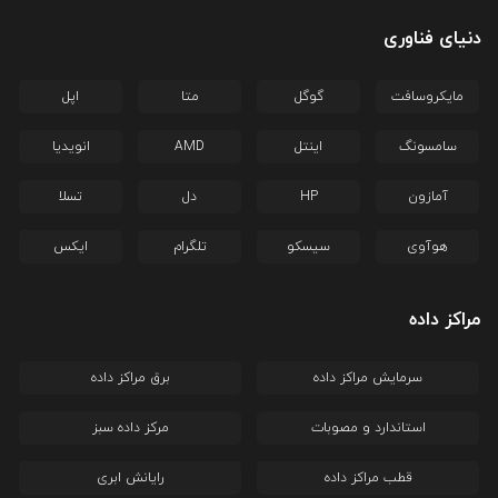
دنیای فناوری
مایکروسافت
گوگل
متا
اپل
سامسونگ
اینتل
AMD
انویدیا
آمازون
HP
دل
تسلا
هوآوی
سیسکو
تلگرام
ایکس
مراکز داده
سرمایش مراکز داده
برق مراکز داده
استاندارد و مصوبات
مرکز داده سبز
قطب مراکز داده
رایانش ابری