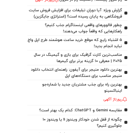
رپورتاژ آگهی
گزارش ویژه: آیا دوران تبلیغات برای افزایش فروش سایت
فروشگاهی به پایان رسیده است؟ (استراتژی جایگزین)
چطور فالوورهای واقعی اینستاگرام جذب کنیم؟
راهکارهایی که واقعاً جواب می‌دهند!
5 اشتباه رایج که موقع خرید ساعت هوشمند طرح اپل واچ
نباید انجام بدید!
مناسب‌ترین کارت گرافیک برای بازی و گیمینگ در سال
۲۰۲۵ | معرفی ۱۰ گزینه برتر برای گیمرها
بهترین دانلود منیجر برای آیفون: راهنمای انتخاب دانلود
منیجر مناسب برای دستگاه‌های اپل
بهترین راه برای جذب مشتریان جدید با شماره‌جو
اینباکسینو
رپورتاژ آگهی
مقایسه Gemini و ChatGPT: کدام یک بهتر است؟
چگونه از قفل شدن خودکار ویندوز 11 یا ویندوز 10
جلوگیری کنیم؟