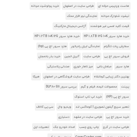
هاست وردپرس حرفه ای
طراحی سایت در اصفهان
خرید پولوشرت مردانه
تیشرت شلوارک مردانه
نمایندگی نرم افزار محک
قیمت کلید لمسی غیر هوشمند
آژانس دیجیتال مارکتینگ
خرید هارد سرور HP 1.8TB 12G 10K
خرید هارد سرور HP 1.2TB 10K 12G
سفارش ربات تلگرام
نمایندگی ایران رادیاتور
هارد سرور اچ پی (hp)
فروش سرور اچ پی
طراحی سایت
آنریل انجین
خرید بذر بادمجان
هارد سرور
مبلمان باغی
میز ناهار خوری
صندلی پلاستیکی
بهترین دکتر زیبایی کرمانشاه
طراحی سایت فروشگاهی در اصفهان
هیرکا
پرینت
محصولات انیمه، فیلم و گیم
بررسی سرور DL380 G11
سرور اچ پی (HP)
خرید لپ تاپ استوک
تعمیر سریع آیفون تصویری | کوماکس لند
ویدیو وال
سی پی کالاف
خرید سرور اچ پی
طراحی سایت در مشهد
دستیاری
طراحی سایت در کرج
چاپ روی چسب
امداد خودرو جک
تعمیرات اپل