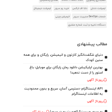
حسابداری رستوران
CoverTrader.com
صندلی پلاستیکی
ایمپلنت دندان
دلتا اف ایکس
خرید رم سرور
ایمپلنت دیجیتال
خدمات DevOps مدیریت سرور
انیمیشن چینی
دستگاه ذخیره و ثبت شماره مشتری
مطالب پیشنهادی
دنیای شگفت‌انگیز کارتون و انیمیشن، رایگان و برای همه
سنین کودک
بهترین اپلیکیشن دانلود رمان رایگان برای موبایل؛ باغ
استور را از دست ندهید!
رپورتاژ آگهی
API اینستاگرام؛ دسترسی آسان، سریع و بدون محدودیت
به اطلاعات اینستاگرام
رپورتاژ آگهی
رم سرور چیست؟ (اهمیت رم در سرور)