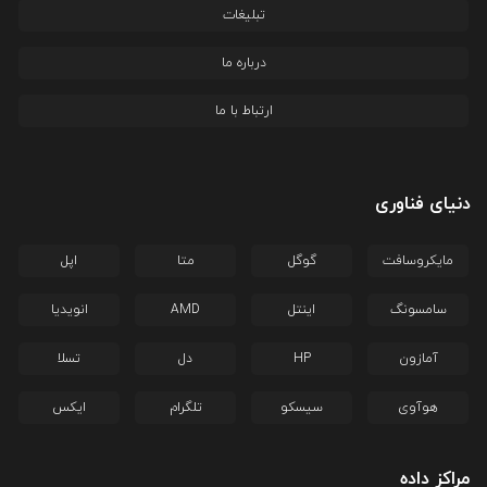
تبلیغات
درباره ما
ارتباط با ما
دنیای فناوری
مایکروسافت
گوگل
متا
اپل
سامسونگ
اینتل
AMD
انویدیا
آمازون
HP
دل
تسلا
هوآوی
سیسکو
تلگرام
ایکس
مراکز داده