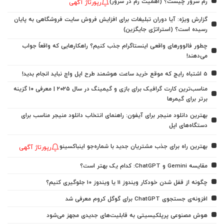
رم سرور چیست؟ (اهمیت رم در سرور)
رپورتاژ آگهی
گزارش ویژه: آیا دوران تبلیغات برای افزایش فروش سایت فروشگاهی به پایان
رسیده است؟ (استراتژی جایگزین)
چطور فالوورهای واقعی اینستاگرام جذب کنیم؟ راهکارهایی که واقعاً جواب
می‌دهند!
5 اشتباه رایج که موقع خرید ساعت هوشمند طرح اپل واچ نباید انجام بدید!
مناسب‌ترین کارت گرافیک برای بازی و گیمینگ در سال ۲۰۲۵ | معرفی ۱۰ گزینه
برتر برای گیمرها
بهترین دانلود منیجر برای آیفون: راهنمای انتخاب دانلود منیجر مناسب برای
دستگاه‌های اپل
بهترین راه برای جذب مشتریان جدید با شماره‌جو اینباکسینو
رپورتاژ آگهی
مقایسه Gemini و ChatGPT: کدام یک بهتر است؟
چگونه از قفل شدن خودکار ویندوز 11 یا ویندوز 10 جلوگیری کنیم؟
افزونه‌ی جستجوی ChatGPT برای گوگل کروم معرفی شد
هوش مصنوعی پرپلکیسیتی به قابلیت‌های جدیدی مجهز می‌شود