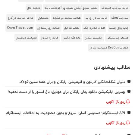
خرید لپ تاپ استوک
تعمیر سریع آیفون تصویری | کوماکس لند
ویدیو وال
سی پی کالاف
خرید سرور اچ پی
طراحی سایت در مشهد
دستیاری
طراحی سایت در کرج
چاپ روی چسب
امداد خودرو جک
تعمیرات اپل
حسابداری رستوران
CoverTrader.com
صندلی پلاستیکی
ایمپلنت دندان
دلتا اف ایکس
خرید رم سرور
ایمپلنت دیجیتال
خدمات DevOps مدیریت سرور
مطالب پیشنهادی
دنیای شگفت‌انگیز کارتون و انیمیشن، رایگان و برای همه سنین کودک
بهترین اپلیکیشن دانلود رمان رایگان برای موبایل؛ باغ استور را از دست ندهید!
رپورتاژ آگهی
API اینستاگرام؛ دسترسی آسان، سریع و بدون محدودیت به اطلاعات اینستاگرام
رپورتاژ آگهی