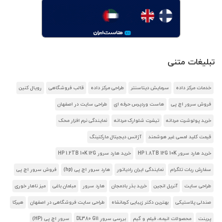
تبلیغات متنی
خدمات مرکز داده
سرمایش دیتاسنتر
طراحی مرکز داده
قالب فروشگاهی
رویال کنین
فروش سرور اچ پی
هاست وردپرس حرفه ای
طراحی سایت در اصفهان
خرید پولوشرت مردانه
تیشرت شلوارک مردانه
نمایندگی نرم افزار محک
قیمت کلید لمسی غیر هوشمند
آژانس دیجیتال مارکتینگ
خرید هارد سرور HP 1.8TB 12G 10K
خرید هارد سرور HP 1.2TB 10K 12G
سفارش ربات تلگرام
نمایندگی ایران رادیاتور
هارد سرور اچ پی (hp)
فروش سرور اچ پی
طراحی سایت
آنریل انجین
خرید بذر بادمجان
هارد سرور
مبلمان باغی
میز ناهار خوری
صندلی پلاستیکی
بهترین دکتر زیبایی کرمانشاه
طراحی سایت فروشگاهی در اصفهان
هیرکا
پرینت
محصولات انیمه، فیلم و گیم
بررسی سرور DL380 G11
سرور اچ پی (HP)