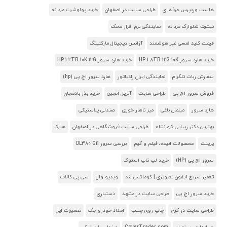
هاست وردپرس حرفه ای
طراحی سایت در اصفهان
خرید پولوشرت مردانه
تیشرت شلوارک مردانه
نمایندگی نرم افزار محک
قیمت کلید لمسی غیر هوشمند
آژانس دیجیتال مارکتینگ
خرید هارد سرور HP 1.8TB 12G 10K
خرید هارد سرور HP 1.2TB 10K 12G
سفارش ربات تلگرام
نمایندگی ایران رادیاتور
هارد سرور اچ پی (hp)
فروش سرور اچ پی
طراحی سایت
آنریل انجین
خرید بذر بادمجان
هارد سرور
مبلمان باغی
میز ناهار خوری
صندلی پلاستیکی
بهترین دکتر زیبایی کرمانشاه
طراحی سایت فروشگاهی در اصفهان
هیرکا
پرینت
محصولات انیمه، فیلم و گیم
بررسی سرور DL380 G11
سرور اچ پی (HP)
خرید لپ تاپ استوک
تعمیر سریع آیفون تصویری | کوماکس لند
ویدیو وال
سی پی کالاف
خرید سرور اچ پی
طراحی سایت در مشهد
دستیاری
طراحی سایت در کرج
چاپ روی چسب
امداد خودرو جک
تعمیرات اپل