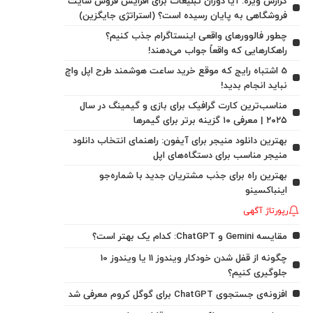
گزارش ویژه: آیا دوران تبلیغات برای افزایش فروش سایت
فروشگاهی به پایان رسیده است؟ (استراتژی جایگزین)
چطور فالوورهای واقعی اینستاگرام جذب کنیم؟
راهکارهایی که واقعاً جواب می‌دهند!
5 اشتباه رایج که موقع خرید ساعت هوشمند طرح اپل واچ
نباید انجام بدید!
مناسب‌ترین کارت گرافیک برای بازی و گیمینگ در سال
۲۰۲۵ | معرفی ۱۰ گزینه برتر برای گیمرها
بهترین دانلود منیجر برای آیفون: راهنمای انتخاب دانلود
منیجر مناسب برای دستگاه‌های اپل
بهترین راه برای جذب مشتریان جدید با شماره‌جو
اینباکسینو
رپورتاژ آگهی
مقایسه Gemini و ChatGPT: کدام یک بهتر است؟
چگونه از قفل شدن خودکار ویندوز 11 یا ویندوز 10
جلوگیری کنیم؟
افزونه‌ی جستجوی ChatGPT برای گوگل کروم معرفی شد