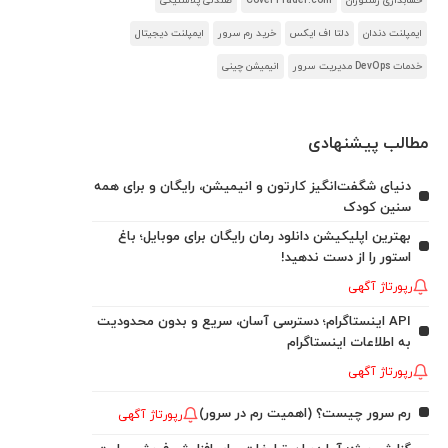
حسابداری رستوران
CoverTrader.com
صندلی پلاستیکی
ایمپلنت دندان
دلتا اف ایکس
خرید رم سرور
ایمپلنت دیجیتال
خدمات DevOps مدیریت سرور
انیمیشن چینی
مطالب پیشنهادی
دنیای شگفت‌انگیز کارتون و انیمیشن، رایگان و برای همه
سنین کودک
بهترین اپلیکیشن دانلود رمان رایگان برای موبایل؛ باغ
استور را از دست ندهید!
رپورتاژ آگهی
API اینستاگرام؛ دسترسی آسان، سریع و بدون محدودیت
به اطلاعات اینستاگرام
رپورتاژ آگهی
رم سرور چیست؟ (اهمیت رم در سرور)
رپورتاژ آگهی