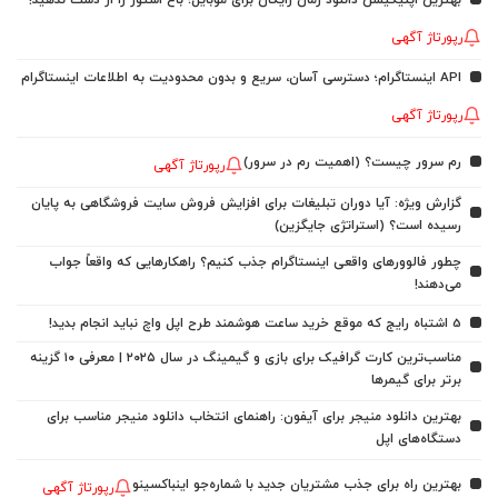
بهترین اپلیکیشن دانلود رمان رایگان برای موبایل؛ باغ استور را از دست ندهید!
رپورتاژ آگهی
API اینستاگرام؛ دسترسی آسان، سریع و بدون محدودیت به اطلاعات اینستاگرام
رپورتاژ آگهی
رم سرور چیست؟ (اهمیت رم در سرور)
رپورتاژ آگهی
گزارش ویژه: آیا دوران تبلیغات برای افزایش فروش سایت فروشگاهی به پایان
رسیده است؟ (استراتژی جایگزین)
چطور فالوورهای واقعی اینستاگرام جذب کنیم؟ راهکارهایی که واقعاً جواب
می‌دهند!
5 اشتباه رایج که موقع خرید ساعت هوشمند طرح اپل واچ نباید انجام بدید!
مناسب‌ترین کارت گرافیک برای بازی و گیمینگ در سال ۲۰۲۵ | معرفی ۱۰ گزینه
برتر برای گیمرها
بهترین دانلود منیجر برای آیفون: راهنمای انتخاب دانلود منیجر مناسب برای
دستگاه‌های اپل
بهترین راه برای جذب مشتریان جدید با شماره‌جو اینباکسینو
رپورتاژ آگهی