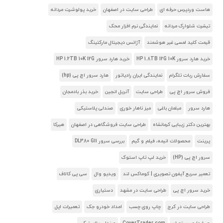
هاست وردپرس حرفه ای
طراحی سایت در اصفهان
خرید پولوشرت مردانه
تیشرت شلوارک مردانه
نمایندگی نرم افزار محک
قیمت کلید لمسی غیر هوشمند
آژانس دیجیتال مارکتینگ
خرید هارد سرور HP 1.8TB 12G 10K
خرید هارد سرور HP 1.2TB 10K 12G
سفارش ربات تلگرام
نمایندگی ایران رادیاتور
هارد سرور اچ پی (hp)
فروش سرور اچ پی
طراحی سایت
آنریل انجین
خرید بذر بادمجان
هارد سرور
مبلمان باغی
میز ناهار خوری
صندلی پلاستیکی
بهترین دکتر زیبایی کرمانشاه
طراحی سایت فروشگاهی در اصفهان
هیرکا
پرینت
محصولات انیمه، فیلم و گیم
بررسی سرور DL380 G11
سرور اچ پی (HP)
خرید لپ تاپ استوک
تعمیر سریع آیفون تصویری | کوماکس لند
ویدیو وال
سی پی کالاف
خرید سرور اچ پی
طراحی سایت در مشهد
دستیاری
طراحی سایت در کرج
چاپ روی چسب
امداد خودرو جک
تعمیرات اپل