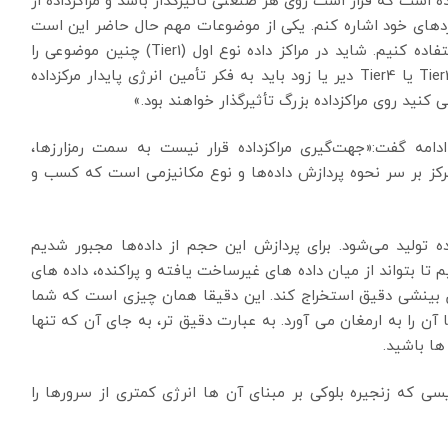
ه است که قرار است روی هر صنعتی تاثیرگذار باشد و مراکزداده از
وردهای خود اشاره کنم. یکی از موضوعات مهم حال حاضر این است
که چگونه از زنجیره بلوکی در ارتباط با مبحث انرژی استفاده کنیم. شاید در مراکز داده نوع اول (Tier1) چنین موضوعی را
مشاهده نکنید، اما در نوع‌های دیگر، به ویژه مراکزداده Tier3 یا Tier4 دیر یا زود باید به فکر تأمین انرژی پایدار مرکزداده
ی کنید روی مراکزداده بزرگ تأثیرگذار خواهند بود.»
رتون، میزبان اجلاس BC Crypto Hosting در ادامه گفت:«جهت‌گیری مراکزداده قرار نیست به سمت رمزارزها،
مرکز بر سر نحوه پردازش داده‌ها و نوع مکانیزمی است که کسب و
تولید می‌شود. برای پردازش این حجم از داده‌ها مجبور شدیم
یم تا بتواند از میان داده های غیرساخت یافته و پراکنده، داده های
کل بینشی دقیق استخراج کند. این دقیقا همان چیزی است که شما
آن را به ارمغان می آورد. به عبارت دقیق تر، به جای آن که تنها
ها باشید.
ی که زنجیره بلوکی بر مبنای آن ها انرژی کمتری از سرورها را