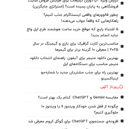
گزارش ویژه: آیا دوران تبلیغات برای افزایش فروش سایت
فروشگاهی به پایان رسیده است؟ (استراتژی جایگزین)
چطور فالوورهای واقعی اینستاگرام جذب کنیم؟
راهکارهایی که واقعاً جواب می‌دهند!
5 اشتباه رایج که موقع خرید ساعت هوشمند طرح اپل واچ
نباید انجام بدید!
مناسب‌ترین کارت گرافیک برای بازی و گیمینگ در سال
۲۰۲۵ | معرفی ۱۰ گزینه برتر برای گیمرها
بهترین دانلود منیجر برای آیفون: راهنمای انتخاب دانلود
منیجر مناسب برای دستگاه‌های اپل
بهترین راه برای جذب مشتریان جدید با شماره‌جو
اینباکسینو
رپورتاژ آگهی
مقایسه Gemini و ChatGPT: کدام یک بهتر است؟
چگونه از قفل شدن خودکار ویندوز 11 یا ویندوز 10
جلوگیری کنیم؟
افزونه‌ی جستجوی ChatGPT برای گوگل کروم معرفی شد