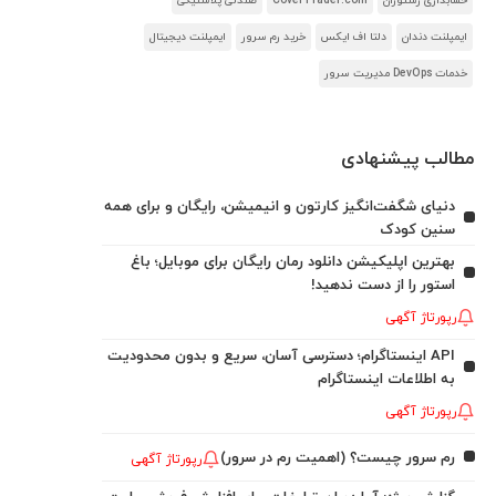
حسابداری رستوران
CoverTrader.com
صندلی پلاستیکی
ایمپلنت دندان
دلتا اف ایکس
خرید رم سرور
ایمپلنت دیجیتال
خدمات DevOps مدیریت سرور
مطالب پیشنهادی
دنیای شگفت‌انگیز کارتون و انیمیشن، رایگان و برای همه
سنین کودک
بهترین اپلیکیشن دانلود رمان رایگان برای موبایل؛ باغ
استور را از دست ندهید!
رپورتاژ آگهی
API اینستاگرام؛ دسترسی آسان، سریع و بدون محدودیت
به اطلاعات اینستاگرام
رپورتاژ آگهی
رم سرور چیست؟ (اهمیت رم در سرور)
رپورتاژ آگهی