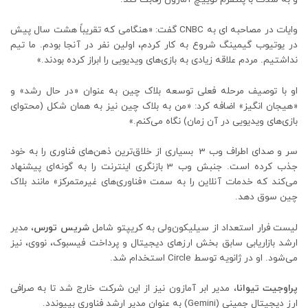
وایات در مصاحبه ای به CNBC گفت: «هنگامی که تقریباً هشت سال پیش
در یوتیوب گیمینگ شروع به کار کردم، اولین نفر در آنجا بودم. ما تیم
نداشتیم. مردم علاقه زیادی به بازی‌های ویدیویی را ابراز کرده بودند.»
او با توصیف مرحله فعلی توسعه بلاک چین به عنوان «در حال رشد» و
«هیجان انگیز» اضافه کرد: «من به بلاک چین نیز به همان شکل (محتوای
بازی‌های ویدیویی در آن زمان) نگاه می‌کنم.»
سر و صدای اطراف وب 3 بسیاری از خلاق‌ترین ذهن‌های فناوری را به خود
جذب کرده است. جنبش وب 3 بازنگری اینترنت را به گونه‌ای پیشنهاد
می‌کند که خدمات آنلاین را به سمت «فناوری‌های غیرمتمرکز» مانند بلاک
چین سوق دهد.
لیست فرار استعداد از سیلیکون‌ولی به کریپتو شامل
شریس تورس
، مدیر
ارشد بازاریابی سابق بخش ارزهای دیجیتال و پرداخت فیسبوک، نووی، نیز
می‌شود. او در ژانویه توسط Circle استخدام شد.
پراوجیت تیوانا
، مدیر ابر آمازون نیز از این شرکت خارج شد تا به صرافی
ارز دیجیتال جمینی (Gemini) به عنوان مدیر ارشد فناوری بپیوندد.