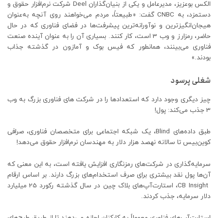
الکس بوعزیز، مدیرعامل و یکی از بنیان‌گذاران Deel شرکت نرم‌افزار حقوق و
دستمزد، به CNBC گفت: «طبیعتاً، مردم می‌خواهند روی آنچه به‌عنوان
هیجان‌انگیزترین و نوآورانه‌ترین پیشرفت‌ها در فضای فناوری که در حال
حاضر، رمزارز و وب 3 است، کار کنند. بسیاری آن را به عنوان آینده صنعت
فناوری می‌بینند، همانطور که فیس بوک و آمازون در گذشته جذاب
بودند.»
شغلی پرسود
چیز دیگری وجود دارد که استعدادها را در شرکت های فناوری بزرگ به وب
3 جذب می‌کند: پول!
طبق داده‌های Blind، یک شبکه اجتماعی برای متخصصان فناوری، صرافی
کوین‌بیس تا سالانه نهصد هزار دلار به مهندسان نرم‌افزار حقوق می‌دهد!
سرمایه‌گذاری در شرکت‌های رمزنگاری افزایش یافته است، به این معنی که
آن‌ها پول نقد بیشتری برای صرف استخدام‌های بزرگ دارند. بر اساس ارقام
CB Insight، استارت‌آپ‌های بلاک چین در سال گذشته رکورد 25 میلیارد
دلار سرمایه، جذب کردند‌.
استارت‌آپ‌های فناوری معمولاً به کارکنان اجازه می‌دهند تا از طریق طرح‌های