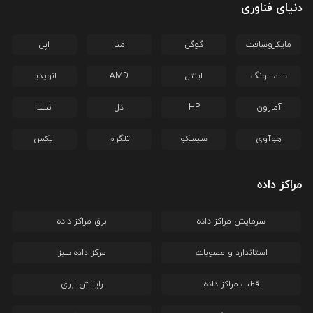
دنیای فناوری
مایکروسافت
گوگل
متا
اپل
سامسونگ
اینتل
AMD
انویدیا
آمازون
HP
دل
تسلا
هوآوی
سیسکو
تلگرام
ایکس
مراکز داده
سرمایش مراکز داده
برق مراکز داده
استاندارد و مصوبات
مرکز داده سبز
قطب مراکز داده
رایانش ابری