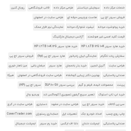
خدمات مرکز داده
سرمایش دیتاسنتر
طراحی مرکز داده
قالب فروشگاهی
رویال کنین
فروش سرور اچ پی
هاست وردپرس حرفه ای
طراحی سایت در اصفهان
خرید پولوشرت مردانه
تیشرت شلوارک مردانه
نمایندگی نرم افزار محک
قیمت کلید لمسی غیر هوشمند
آژانس دیجیتال مارکتینگ
خرید هارد سرور HP 1.8TB 12G 10K
خرید هارد سرور HP 1.2TB 10K 12G
سفارش ربات تلگرام
نمایندگی ایران رادیاتور
هارد سرور اچ پی (hp)
فروش سرور اچ پی
طراحی سایت
آنریل انجین
خرید بذر بادمجان
هارد سرور
مبلمان باغی
میز ناهار خوری
صندلی پلاستیکی
بهترین دکتر زیبایی کرمانشاه
طراحی سایت فروشگاهی در اصفهان
هیرکا
پرینت
محصولات انیمه، فیلم و گیم
بررسی سرور DL380 G11
سرور اچ پی (HP)
خرید لپ تاپ استوک
تعمیر سریع آیفون تصویری | کوماکس لند
ویدیو وال
سی پی کالاف
خرید سرور اچ پی
طراحی سایت در مشهد
دستیاری
طراحی سایت در کرج
چاپ روی چسب
امداد خودرو جک
تعمیرات اپل
حسابداری رستوران
CoverTrader.com
صندلی پلاستیکی
ایمپلنت دندان
دلتا اف ایکس
خرید رم سرور
ایمپلنت دیجیتال