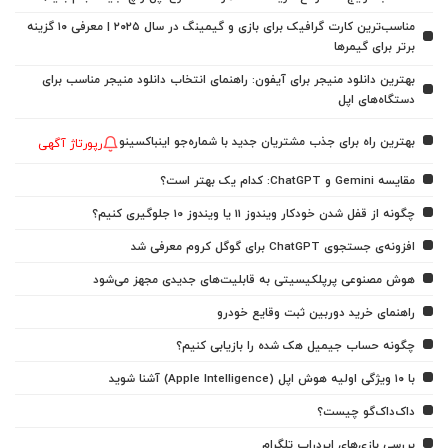
مناسب‌ترین کارت گرافیک برای بازی و گیمینگ در سال ۲۰۲۵ | معرفی ۱۰ گزینه
برتر برای گیمرها
بهترین دانلود منیجر برای آیفون: راهنمای انتخاب دانلود منیجر مناسب برای
دستگاه‌های اپل
بهترین راه برای جذب مشتریان جدید با شماره‌جو اینباکسینو
رپورتاژ آگهی
مقایسه Gemini و ChatGPT: کدام یک بهتر است؟
چگونه از قفل شدن خودکار ویندوز 11 یا ویندوز 10 جلوگیری کنیم؟
افزونه‌ی جستجوی ChatGPT برای گوگل کروم معرفی شد
هوش مصنوعی پرپلکیسیتی به قابلیت‌های جدیدی مجهز می‌شود
راهنمای خرید دوربین ثبت وقایع خودرو
چگونه حساب جیمیل هک شده را بازیابی کنیم؟
با ۱۰ ویژگی اولیه هوش اپل (Apple Intelligence) آشنا شوید
داک‌داک‌گو چیست؟
بررسی بازی‌های ایردراپ تلگرام