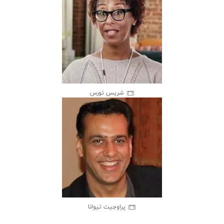
شریس تورس
پراوجیت تیوانا