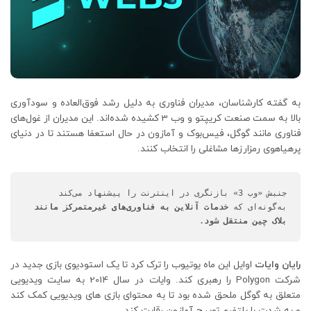
به گفته کارشناسان، مدیران فناوری به دلیل رشد فوق‌العاده و سودآوری
بالا به سمت صنعت کریپتو و وب 3 کشیده شده‌اند. این مدیران از غول‌های
فناوری مانند گوگل، فیس‌بوک و آمازون در حال استعفا هستند تا در دنیای
پرهیاهوی رمزارزها مشاغلی را انتخاب کنند.
جنبش «وب 3» بازنگری در اینترنت را پیشنهاد می‌کند 
به‌گونه‌ای که 
خدمات آنلاین به فناوری‌های غیرمتمرکز مانند 
بلاک چین منتقل شود
.
رایان وایات
اوایل این ماه یوتیوب را ترک کرد تا یک استودیوی بازی جدید در
شرکت Polygon را رهبری کند. وایات در سال 2014 به سایت ویدیویی
متعلق به گوگل ملحق شده بود تا به محتوای بازی های ویدیویی کمک کند
و به شدت با پلتفرم توییچ آمازون رقابت کند.