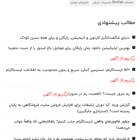
خدمات DevOps مدیریت سرور
انیمیشن چینی
مطالب پیشنهادی
دنیای شگفت‌انگیز کارتون و انیمیشن، رایگان و برای همه سنین کودک
بهترین اپلیکیشن دانلود رمان رایگان برای موبایل؛ باغ استور را از دست ندهید!
رپورتاژ آگهی
API اینستاگرام؛ دسترسی آسان، سریع و بدون محدودیت به اطلاعات اینستاگرام
رپورتاژ آگهی
رم سرور چیست؟ (اهمیت رم در سرور)
رپورتاژ آگهی
گزارش ویژه: آیا دوران تبلیغات برای افزایش فروش سایت فروشگاهی به پایان
رسیده است؟ (استراتژی جایگزین)
چطور فالوورهای واقعی اینستاگرام جذب کنیم؟ راهکارهایی که واقعاً جواب
می‌دهند!
5 اشتباه رایج که موقع خرید ساعت هوشمند طرح اپل واچ نباید انجام بدید!