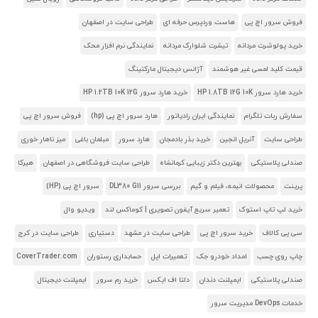
فروش سرور اچ پی
هاست وردپرس حرفه ای
طراحی سایت در اصفهان
خرید پولوشرت مردانه
تیشرت شلوارک مردانه
نمایندگی نرم افزار محک
قیمت کلید لمسی غیر هوشمند
آژانس دیجیتال مارکتینگ
خرید هارد سرور HP 1.8TB 12G 10K
خرید هارد سرور HP 1.2TB 10K 12G
سفارش ربات تلگرام
نمایندگی ایران رادیاتور
هارد سرور اچ پی (hp)
فروش سرور اچ پی
طراحی سایت
آنریل انجین
خرید بذر بادمجان
هارد سرور
مبلمان باغی
میز ناهار خوری
صندلی پلاستیکی
بهترین دکتر زیبایی کرمانشاه
طراحی سایت فروشگاهی در اصفهان
هیرکا
پرینت
محصولات انیمه، فیلم و گیم
بررسی سرور DL380 G11
سرور اچ پی (HP)
خرید لپ تاپ استوک
تعمیر سریع آیفون تصویری | کوماکس لند
ویدیو وال
سی پی کالاف
خرید سرور اچ پی
طراحی سایت در مشهد
دستیاری
طراحی سایت در کرج
چاپ روی چسب
امداد خودرو جک
تعمیرات اپل
حسابداری رستوران
CoverTrader.com
صندلی پلاستیکی
ایمپلنت دندان
دلتا اف ایکس
خرید رم سرور
ایمپلنت دیجیتال
خدمات DevOps مدیریت سرور