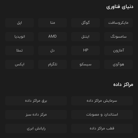
دنیای فناوری
مایکروسافت
گوگل
متا
اپل
سامسونگ
اینتل
AMD
انویدیا
آمازون
HP
دل
تسلا
هوآوی
سیسکو
تلگرام
ایکس
مراکز داده
سرمایش مراکز داده
برق مراکز داده
استاندارد و مصوبات
مرکز داده سبز
قطب مراکز داده
رایانش ابری