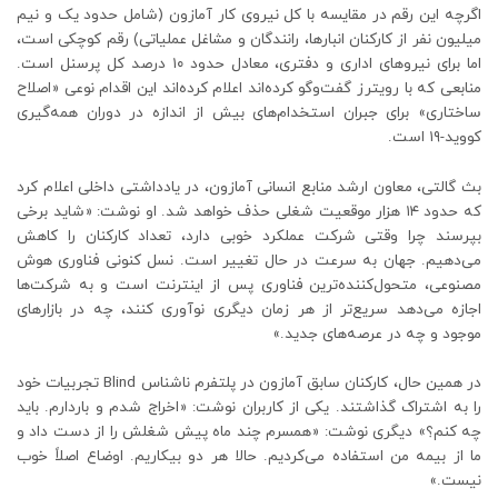
اگرچه این رقم در مقایسه با کل نیروی کار آمازون (شامل حدود یک و نیم
میلیون نفر از کارکنان انبارها، رانندگان و مشاغل عملیاتی) رقم کوچکی است،
اما برای نیروهای اداری و دفتری، معادل حدود ۱۰ درصد کل پرسنل است.
منابعی که با رویترز گفت‌وگو کرده‌اند اعلام کرده‌اند این اقدام نوعی «اصلاح
ساختاری» برای جبران استخدام‌های بیش از اندازه در دوران همه‌گیری
کووید-۱۹ است.
بث گالتی، معاون ارشد منابع انسانی آمازون، در یادداشتی داخلی اعلام کرد
که حدود ۱۴ هزار موقعیت شغلی حذف خواهد شد. او نوشت: «شاید برخی
بپرسند چرا وقتی شرکت عملکرد خوبی دارد، تعداد کارکنان را کاهش
می‌دهیم. جهان به سرعت در حال تغییر است. نسل کنونی فناوری هوش
مصنوعی، متحول‌کننده‌ترین فناوری پس از اینترنت است و به شرکت‌ها
اجازه می‌دهد سریع‌تر از هر زمان دیگری نوآوری کنند، چه در بازارهای
موجود و چه در عرصه‌های جدید.»
در همین حال، کارکنان سابق آمازون در پلتفرم ناشناس Blind تجربیات خود
را به اشتراک گذاشتند. یکی از کاربران نوشت: «اخراج شدم و باردارم. باید
چه کنم؟» دیگری نوشت: «همسرم چند ماه پیش شغلش را از دست داد و
ما از بیمه من استفاده می‌کردیم. حالا هر دو بیکاریم. اوضاع اصلاً خوب
نیست.»