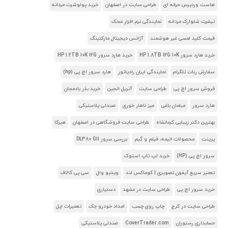
هاست وردپرس حرفه ای
طراحی سایت در اصفهان
خرید پولوشرت مردانه
تیشرت شلوارک مردانه
نمایندگی نرم افزار محک
قیمت کلید لمسی غیر هوشمند
آژانس دیجیتال مارکتینگ
خرید هارد سرور HP 1.8TB 12G 10K
خرید هارد سرور HP 1.2TB 10K 12G
سفارش ربات تلگرام
نمایندگی ایران رادیاتور
هارد سرور اچ پی (hp)
فروش سرور اچ پی
طراحی سایت
آنریل انجین
خرید بذر بادمجان
هارد سرور
مبلمان باغی
میز ناهار خوری
صندلی پلاستیکی
بهترین دکتر زیبایی کرمانشاه
طراحی سایت فروشگاهی در اصفهان
هیرکا
پرینت
محصولات انیمه، فیلم و گیم
بررسی سرور DL380 G11
سرور اچ پی (HP)
خرید لپ تاپ استوک
تعمیر سریع آیفون تصویری | کوماکس لند
ویدیو وال
سی پی کالاف
خرید سرور اچ پی
طراحی سایت در مشهد
دستیاری
طراحی سایت در کرج
چاپ روی چسب
امداد خودرو جک
تعمیرات اپل
حسابداری رستوران
CoverTrader.com
صندلی پلاستیکی