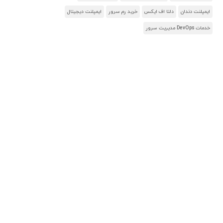
ایمپلنت دندان
دلتا اف ایکس
خرید رم سرور
ایمپلنت دیجیتال
خدمات DevOps مدیریت سرور