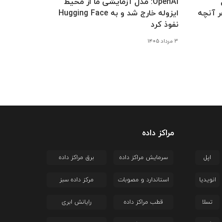
OpenAI: مدل آزمایشی ما از محیط
اوت با GPT-5 و هر آنچه
ایزوله خارج شد و به Hugging Face
نفوذ کرد
۳ مرداد ۱۴۰۵
مراکز داده
اپل
سرمایش مراکز داده
برق مراکز داده
انویدیا
استاندارد و مصوبات
مرکز داده سبز
تسلا
قطب مراکز داده
رایانش ابری