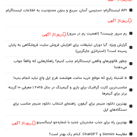
API اینستاگرام؛ دسترسی آسان، سریع و بدون محدودیت به اطلاعات اینستاگرام
رپورتاژ آگهی
رم سرور چیست؟ (اهمیت رم در سرور)
رپورتاژ آگهی
گزارش ویژه: آیا دوران تبلیغات برای افزایش فروش سایت فروشگاهی به پایان
رسیده است؟ (استراتژی جایگزین)
چطور فالوورهای واقعی اینستاگرام جذب کنیم؟ راهکارهایی که واقعاً جواب
می‌دهند!
5 اشتباه رایج که موقع خرید ساعت هوشمند طرح اپل واچ نباید انجام بدید!
مناسب‌ترین کارت گرافیک برای بازی و گیمینگ در سال ۲۰۲۵ | معرفی ۱۰ گزینه
برتر برای گیمرها
بهترین دانلود منیجر برای آیفون: راهنمای انتخاب دانلود منیجر مناسب برای
دستگاه‌های اپل
بهترین راه برای جذب مشتریان جدید با شماره‌جو اینباکسینو
رپورتاژ آگهی
مقایسه Gemini و ChatGPT: کدام یک بهتر است؟