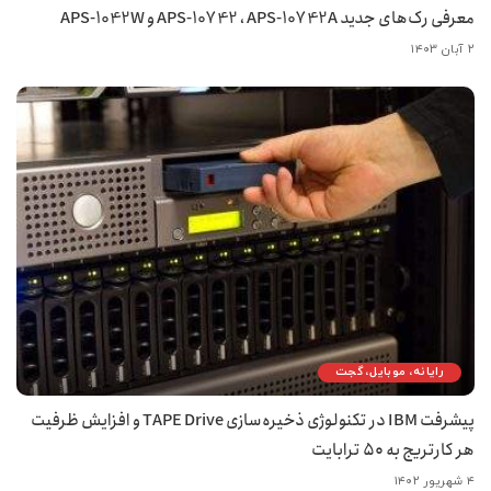
معرفی رک‌های جدید APS-10742 ، APS-10742A و APS-1042W
۲ آبان ۱۴۰۳
رایانه، موبایل، گجت
پیشرفت IBM در تکنولوژی ذخیره‌سازی TAPE Drive و افزایش ظرفیت
هر کارتریج به ۵۰ ترابایت
۴ شهریور ۱۴۰۲