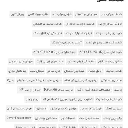
خدمات مرکز داده
سرمایش دیتاسنتر
طراحی مرکز داده
قالب فروشگاهی
رویال کنین
فروش سرور اچ پی
هاست وردپرس حرفه ای
طراحی سایت در اصفهان
خرید پولوشرت مردانه
تیشرت شلوارک مردانه
نمایندگی نرم افزار محک
قیمت کلید لمسی غیر هوشمند
آژانس دیجیتال مارکتینگ
خرید هارد سرور HP 1.8TB 12G 10K
خرید هارد سرور HP 1.2TB 10K 12G
سفارش ربات تلگرام
نمایندگی ایران رادیاتور
هارد سرور اچ پی (hp)
فروش سرور اچ پی
طراحی سایت
آنریل انجین
خرید بذر بادمجان
هارد سرور
مبلمان باغی
میز ناهار خوری
صندلی پلاستیکی
بهترین دکتر زیبایی کرمانشاه
طراحی سایت فروشگاهی در اصفهان
هیرکا
پرینت
محصولات انیمه، فیلم و گیم
بررسی سرور DL380 G11
سرور اچ پی (HP)
خرید لپ تاپ استوک
تعمیر سریع آیفون تصویری | کوماکس لند
ویدیو وال
سی پی کالاف
خرید سرور اچ پی
طراحی سایت در مشهد
دستیاری
طراحی سایت در کرج
چاپ روی چسب
امداد خودرو جک
تعمیرات اپل
حسابداری رستوران
CoverTrader.com
صندلی پلاستیکی
ایمپلنت دندان
دلتا اف ایکس
خرید رم سرور
ایمپلنت دیجیتال