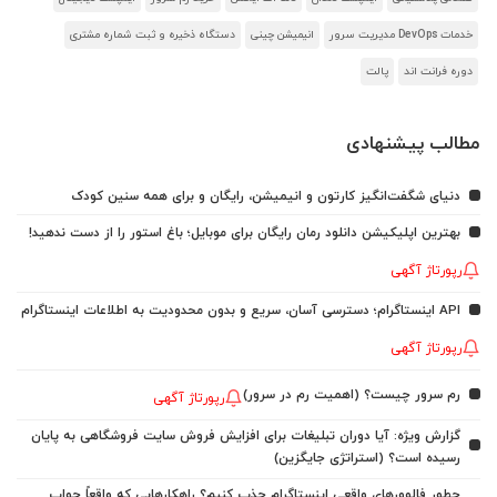
خدمات DevOps مدیریت سرور
انیمیشن چینی
دستگاه ذخیره و ثبت شماره مشتری
دوره فرانت اند
پالت
مطالب پیشنهادی
دنیای شگفت‌انگیز کارتون و انیمیشن، رایگان و برای همه سنین کودک
بهترین اپلیکیشن دانلود رمان رایگان برای موبایل؛ باغ استور را از دست ندهید!
رپورتاژ آگهی
API اینستاگرام؛ دسترسی آسان، سریع و بدون محدودیت به اطلاعات اینستاگرام
رپورتاژ آگهی
رم سرور چیست؟ (اهمیت رم در سرور)
رپورتاژ آگهی
گزارش ویژه: آیا دوران تبلیغات برای افزایش فروش سایت فروشگاهی به پایان
رسیده است؟ (استراتژی جایگزین)
چطور فالوورهای واقعی اینستاگرام جذب کنیم؟ راهکارهایی که واقعاً جواب