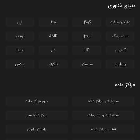
دنیای فناوری
مایکروسافت
گوگل
متا
اپل
سامسونگ
اینتل
AMD
انویدیا
آمازون
HP
دل
تسلا
هوآوی
سیسکو
تلگرام
ایکس
مراکز داده
سرمایش مراکز داده
برق مراکز داده
استاندارد و مصوبات
مرکز داده سبز
قطب مراکز داده
رایانش ابری