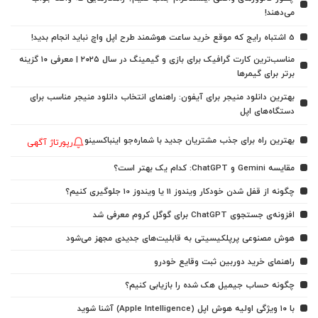
می‌دهند!
5 اشتباه رایج که موقع خرید ساعت هوشمند طرح اپل واچ نباید انجام بدید!
مناسب‌ترین کارت گرافیک برای بازی و گیمینگ در سال ۲۰۲۵ | معرفی ۱۰ گزینه
برتر برای گیمرها
بهترین دانلود منیجر برای آیفون: راهنمای انتخاب دانلود منیجر مناسب برای
دستگاه‌های اپل
بهترین راه برای جذب مشتریان جدید با شماره‌جو اینباکسینو
رپورتاژ آگهی
مقایسه Gemini و ChatGPT: کدام یک بهتر است؟
چگونه از قفل شدن خودکار ویندوز 11 یا ویندوز 10 جلوگیری کنیم؟
افزونه‌ی جستجوی ChatGPT برای گوگل کروم معرفی شد
هوش مصنوعی پرپلکیسیتی به قابلیت‌های جدیدی مجهز می‌شود
راهنمای خرید دوربین ثبت وقایع خودرو
چگونه حساب جیمیل هک شده را بازیابی کنیم؟
با ۱۰ ویژگی اولیه هوش اپل (Apple Intelligence) آشنا شوید