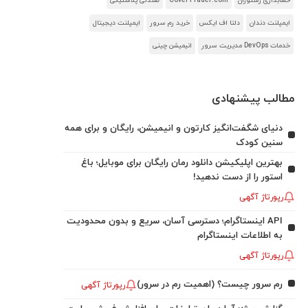
حسابداری رستوران
CoverTrader.com
صندلی پلاستیکی
ایمپلنت دندان
دلتا اف ایکس
خرید رم سرور
ایمپلنت دیجیتال
خدمات DevOps مدیریت سرور
انیمیشن چینی
مطالب پیشنهادی
دنیای شگفت‌انگیز کارتون و انیمیشن، رایگان و برای همه
سنین کودک
بهترین اپلیکیشن دانلود رمان رایگان برای موبایل؛ باغ
استور را از دست ندهید!
رپورتاژ آگهی
API اینستاگرام؛ دسترسی آسان، سریع و بدون محدودیت
به اطلاعات اینستاگرام
رپورتاژ آگهی
رم سرور چیست؟ (اهمیت رم در سرور)
رپورتاژ آگهی