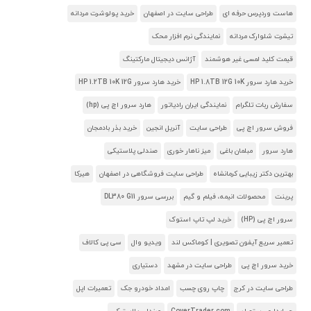
هاست وردپرس حرفه ای
طراحی سایت در اصفهان
خرید پولوشرت مردانه
تیشرت شلوارک مردانه
نمایندگی نرم افزار محک
قیمت کلید لمسی غیر هوشمند
آژانس دیجیتال مارکتینگ
خرید هارد سرور HP 1.8TB 12G 10K
خرید هارد سرور HP 1.2TB 10K 12G
سفارش ربات تلگرام
نمایندگی ایران رادیاتور
هارد سرور اچ پی (hp)
فروش سرور اچ پی
طراحی سایت
آنریل انجین
خرید بذر بادمجان
هارد سرور
مبلمان باغی
میز ناهار خوری
صندلی پلاستیکی
بهترین دکتر زیبایی کرمانشاه
طراحی سایت فروشگاهی در اصفهان
هیرکا
پرینت
محصولات انیمه، فیلم و گیم
بررسی سرور DL380 G11
سرور اچ پی (HP)
خرید لپ تاپ استوک
تعمیر سریع آیفون تصویری | کوماکس لند
ویدیو وال
سی پی کالاف
خرید سرور اچ پی
طراحی سایت در مشهد
دستیاری
طراحی سایت در کرج
چاپ روی چسب
امداد خودرو جک
تعمیرات اپل