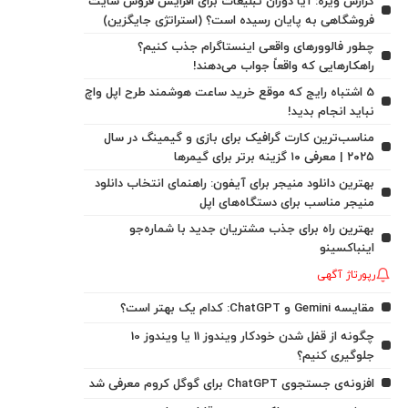
گزارش ویژه: آیا دوران تبلیغات برای افزایش فروش سایت
فروشگاهی به پایان رسیده است؟ (استراتژی جایگزین)
چطور فالوورهای واقعی اینستاگرام جذب کنیم؟
راهکارهایی که واقعاً جواب می‌دهند!
5 اشتباه رایج که موقع خرید ساعت هوشمند طرح اپل واچ
نباید انجام بدید!
مناسب‌ترین کارت گرافیک برای بازی و گیمینگ در سال
۲۰۲۵ | معرفی ۱۰ گزینه برتر برای گیمرها
بهترین دانلود منیجر برای آیفون: راهنمای انتخاب دانلود
منیجر مناسب برای دستگاه‌های اپل
بهترین راه برای جذب مشتریان جدید با شماره‌جو
اینباکسینو
رپورتاژ آگهی
مقایسه Gemini و ChatGPT: کدام یک بهتر است؟
چگونه از قفل شدن خودکار ویندوز 11 یا ویندوز 10
جلوگیری کنیم؟
افزونه‌ی جستجوی ChatGPT برای گوگل کروم معرفی شد