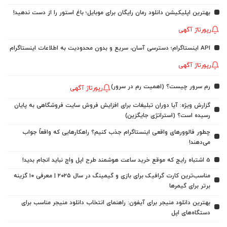
بهترین اپلیکیشن دانلود رمان رایگان برای موبایل؛ باغ استور را از دست ندهید!
رپورتاژ آگهی
API اینستاگرام؛ دسترسی آسان، سریع و بدون محدودیت به اطلاعات اینستاگرام
رپورتاژ آگهی
رم سرور چیست؟ (اهمیت رم در سرور)
رپورتاژ آگهی
گزارش ویژه: آیا دوران تبلیغات برای افزایش فروش سایت فروشگاهی به پایان
رسیده است؟ (استراتژی جایگزین)
چطور فالوورهای واقعی اینستاگرام جذب کنیم؟ راهکارهایی که واقعاً جواب
می‌دهند!
5 اشتباه رایج که موقع خرید ساعت هوشمند طرح اپل واچ نباید انجام بدید!
مناسب‌ترین کارت گرافیک برای بازی و گیمینگ در سال ۲۰۲۵ | معرفی ۱۰ گزینه
برتر برای گیمرها
بهترین دانلود منیجر برای آیفون: راهنمای انتخاب دانلود منیجر مناسب برای
دستگاه‌های اپل