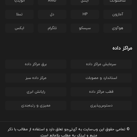
سامسونگ
اینتل
AMD
انویدیا
آمازون
HP
دل
تسلا
هوآوی
سیسکو
تلگرام
ایکس
مراکز داده
سرمایش مراکز داده
برق مراکز داده
استاندارد و مصوبات
مرکز داده سبز
قطب مراکز داده
رایانش ابری
دسترس‌پذیری
ممیزی و رتبه‌بندی
© تمامی حقوق این وب‌سایت به آی‌تی‌جو تعلق دارد و استفاده از مطالب با ذکر
منبع و لینک به مطلب بلامانع است.