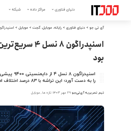
دنیای فناوری
مراکز داده
شبکه
آی تی جو
>
دنیای فناوری
>
رایانه، موبایل، گجت
>
موبایل
>
اسنپدراگون ۸ نسل ۴ سریع‌ترین تراشه گوشی‌های هوشم
اسنپدراگون ۸ ن
بود
را به دست آورد؛ این تراشه با ۸۳ درصد اختلاف امتیاز، A18 Pro را کاملاً پشت سر گذاشت.
تیم تحریریه آی‌تی‌جو
۲۹ مهر ۱۴۰۳
تازه ها
موبایل
ارسال
شده
توسط