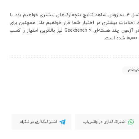
با نزدیک شدن به زمان رونمایی رسمی از اسنپدراگون ۸ نسل ۴، به زودی شاهد نتایج بنچمارک‌های بیشتری خواهیم بود. با
آزمایش بیشتر گوشی‌های پرچمدار در بنچمارک AnTuTu، اطلاعات بیشتری در اختیار شما قرار خواهیم داد. همچنین برای
علاقه‌مندان باید گفت که تراشه جدید کوالکام توانسته در آزمون چند هسته‌ای Geekbench 6 نیز بالاترین امتیاز را کسب
.
کوالکام
اشتراک‌گذاری در واتس‌اپ
اشتراک‌گذاری در تلگرام