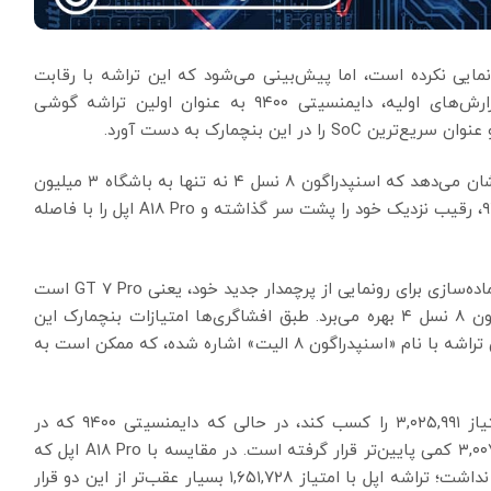
که کوالکام هنوز رسماً از اسنپدراگون ۸ نسل ۴ رونمایی نکرده است، اما پیش‌بینی می‌شود که این تراشه با رقابت
سختی از سوی دایمنسیتی ۹۴۰۰ مواجه شود. طبق گزارش‌های اولیه، دایمنسیتی ۹۴۰۰ به عنوان اولین تراشه گوشی
با این حال، این برتری چندان دوام نیاورد. گزارش جدید نشان می‌دهد که اسنپدراگون ۸ نسل ۴ نه تنها به باشگاه ۳ میلیون
امتیازی‌ها در این بنچمارک پیوسته، بلکه دایمنسیتی ۹۴۰۰، رقیب نزدیک خود را پشت سر گذاشته و A18 Pro اپل را با فاصله
برند ریلمی، که پیشتر زیرمجموعه‌ای از اوپو بود، در حال آماده‌سازی برای رونمایی از پرچمدار جدید خود، یعنی GT 7 Pro است
که یکی از اولین گوشی‌هایی خواهد بود که از اسنپدراگون ۸ نسل ۴ بهره می‌برد. طبق افشاگری‌ها امتیازات بنچمارک این
تراشه فاش شده است. جالب اینکه در این گزارش به این تراشه با نام «اسنپدراگون ۸ الیت» اشاره شده، که ممکن است به
در مورد امتیازات، گوشی ریلمی GT 7 Pro توانست امتیاز ۳,۰۲۵,۹۹۱ را کسب کند، در حالی که دایمنسیتی ۹۴۰۰ که در
گوشی ویوو X200 Pro آزمایش شده بود، با امتیاز ۳,۰۰۷,۸۵۳ کمی پایین‌تر قرار گرفته است. در مقایسه با A18 Pro اپل که
در آیفون ۱۶ پرو مکس استفاده شده، هیچ رقابتی وجود نداشت؛ تراشه اپل با امتیاز ۱,۶۵۱,۷۲۸ بسیار عقب‌تر از این دو قرار