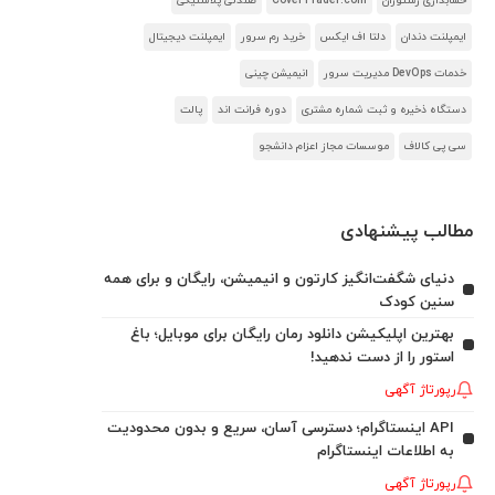
حسابداری رستوران
CoverTrader.com
صندلی پلاستیکی
ایمپلنت دندان
دلتا اف ایکس
خرید رم سرور
ایمپلنت دیجیتال
خدمات DevOps مدیریت سرور
انیمیشن چینی
دستگاه ذخیره و ثبت شماره مشتری
دوره فرانت اند
پالت
سی پی کالاف
موسسات مجاز اعزام دانشجو
مطالب پیشنهادی
دنیای شگفت‌انگیز کارتون و انیمیشن، رایگان و برای همه
سنین کودک
بهترین اپلیکیشن دانلود رمان رایگان برای موبایل؛ باغ
استور را از دست ندهید!
رپورتاژ آگهی
API اینستاگرام؛ دسترسی آسان، سریع و بدون محدودیت
به اطلاعات اینستاگرام
رپورتاژ آگهی