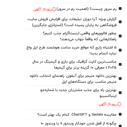
رم سرور چیست؟ (اهمیت رم در سرور)
رپورتاژ آگهی
گزارش ویژه: آیا دوران تبلیغات برای افزایش فروش سایت
فروشگاهی به پایان رسیده است؟ (استراتژی جایگزین)
چطور فالوورهای واقعی اینستاگرام جذب کنیم؟
راهکارهایی که واقعاً جواب می‌دهند!
5 اشتباه رایج که موقع خرید ساعت هوشمند طرح اپل واچ
نباید انجام بدید!
مناسب‌ترین کارت گرافیک برای بازی و گیمینگ در سال
۲۰۲۵ | معرفی ۱۰ گزینه برتر برای گیمرها
بهترین دانلود منیجر برای آیفون: راهنمای انتخاب دانلود
منیجر مناسب برای دستگاه‌های اپل
بهترین راه برای جذب مشتریان جدید با شماره‌جو
اینباکسینو
رپورتاژ آگهی
مقایسه Gemini و ChatGPT: کدام یک بهتر است؟
چگونه از قفل شدن خودکار ویندوز 11 یا ویندوز 10