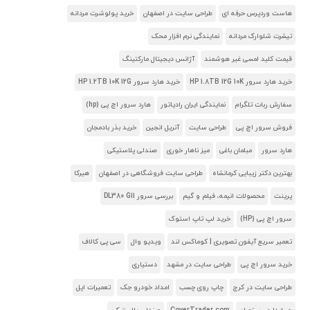
هاست وردپرس حرفه ای
طراحی سایت در اصفهان
خرید پولوشرت مردانه
تیشرت شلوارک مردانه
نمایندگی نرم افزار محک
قیمت کلید لمسی غیر هوشمند
آژانس دیجیتال مارکتینگ
خرید هارد سرور HP 1.8TB 12G 10K
خرید هارد سرور HP 1.2TB 10K 12G
سفارش ربات تلگرام
نمایندگی ایران رادیاتور
هارد سرور اچ پی (hp)
فروش سرور اچ پی
طراحی سایت
آنریل انجین
خرید بذر بادمجان
هارد سرور
مبلمان باغی
میز ناهار خوری
صندلی پلاستیکی
بهترین دکتر زیبایی کرمانشاه
طراحی سایت فروشگاهی در اصفهان
هیرکا
پرینت
محصولات انیمه، فیلم و گیم
بررسی سرور DL380 G11
سرور اچ پی (HP)
خرید لپ تاپ استوک
تعمیر سریع آیفون تصویری | کوماکس لند
ویدیو وال
سی پی کالاف
خرید سرور اچ پی
طراحی سایت در مشهد
دستیاری
طراحی سایت در کرج
چاپ روی چسب
امداد خودرو جک
تعمیرات اپل