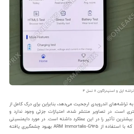
ه اپل و اسنپدراگون ۸ نسل ۴
ین است که بنچمارک AnTuTu به دلایلی به تراشه‌های اندرویدی ارجحیت می‌دهد، بنابراین برای درک کامل از
شتری است. در تصاویر منتشر شده، امتیازات جزئی وجود ندارد و
شخص نیست که کدام بخش از اسنپدراگون ۸ نسل ۴ بیشترین تأثیر را در این عملکرد داشته است. در مورد دایمنسیتی
۹۴۰۰، ۴۴ درصد از امتیاز کلی مربوط به آزمون GPU بود که با استفاده از ARM Immortalis-G925 بهبود چشمگیری یافته