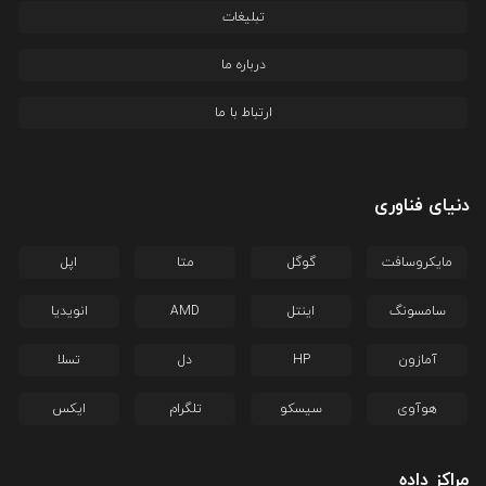
تبلیغات
درباره ما
ارتباط با ما
دنیای فناوری
مایکروسافت
گوگل
متا
اپل
سامسونگ
اینتل
AMD
انویدیا
آمازون
HP
دل
تسلا
هوآوی
سیسکو
تلگرام
ایکس
مراکز داده