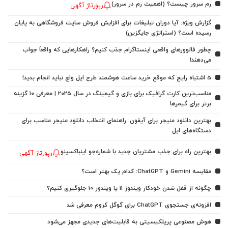
رم سرور چیست؟ (اهمیت رم در سرور)
رپورتاژ آگهی
گزارش ویژه: آیا دوران تبلیغات برای افزایش فروش سایت فروشگاهی به پایان
رسیده است؟ (استراتژی جایگزین)
چطور فالوورهای واقعی اینستاگرام جذب کنیم؟ راهکارهایی که واقعاً جواب
می‌دهند!
5 اشتباه رایج که موقع خرید ساعت هوشمند طرح اپل واچ نباید انجام بدید!
مناسب‌ترین کارت گرافیک برای بازی و گیمینگ در سال ۲۰۲۵ | معرفی ۱۰ گزینه
برتر برای گیمرها
بهترین دانلود منیجر برای آیفون: راهنمای انتخاب دانلود منیجر مناسب برای
دستگاه‌های اپل
بهترین راه برای جذب مشتریان جدید با شماره‌جو اینباکسینو
رپورتاژ آگهی
مقایسه Gemini و ChatGPT: کدام یک بهتر است؟
چگونه از قفل شدن خودکار ویندوز 11 یا ویندوز 10 جلوگیری کنیم؟
افزونه‌ی جستجوی ChatGPT برای گوگل کروم معرفی شد
هوش مصنوعی پرپلکیسیتی به قابلیت‌های جدیدی مجهز می‌شود