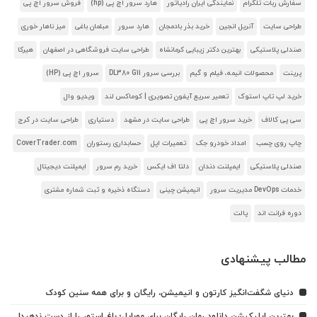
سفارش ربات تلگرام
نمایندگی ایران رادیاتور
هارد سرور اچ پی (hp)
فروش سرور اچ پی
طراحی سایت
آنریل انجین
خرید بذر بادمجان
هارد سرور
مبلمان باغی
میز ناهار خوری
صندلی پلاستیکی
بهترین دکتر زیبایی کرمانشاه
طراحی سایت فروشگاهی در اصفهان
هیرکا
پرینت
محصولات انیمه، فیلم و گیم
بررسی سرور DL380 G11
سرور اچ پی (HP)
خرید لپ تاپ استوک
تعمیر سریع آیفون تصویری | کوماکس لند
ویدیو وال
سی پی کالاف
خرید سرور اچ پی
طراحی سایت در مشهد
دستیاری
طراحی سایت در کرج
چاپ روی چسب
امداد خودرو جک
تعمیرات اپل
حسابداری رستوران
CoverTrader.com
صندلی پلاستیکی
ایمپلنت دندان
دلتا اف ایکس
خرید رم سرور
ایمپلنت دیجیتال
خدمات DevOps مدیریت سرور
انیمیشن چینی
دستگاه ذخیره و ثبت شماره مشتری
دوره فرانت اند
پالت
مطالب پیشنهادی
دنیای شگفت‌انگیز کارتون و انیمیشن، رایگان و برای همه سنین کودک
بهترین اپلیکیشن دانلود رمان رایگان برای موبایل؛ باغ استور را از دست ندهید!