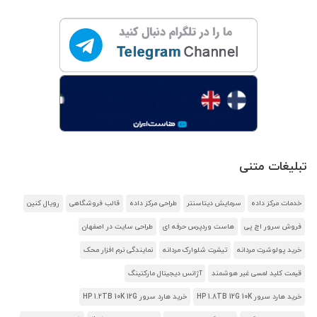
تبلیغات متنی
خدمات مرکز داده
سرمایش دیتاسنتر
طراحی مرکز داده
قالب فروشگاهی
رویال کنین
فروش سرور اچ پی
هاست وردپرس حرفه ای
طراحی سایت در اصفهان
خرید پولوشرت مردانه
تیشرت شلوارک مردانه
نمایندگی نرم افزار محک
قیمت کلید لمسی غیر هوشمند
آژانس دیجیتال مارکتینگ
خرید هارد سرور HP 1.8TB 12G 10K
خرید هارد سرور HP 1.2TB 10K 12G