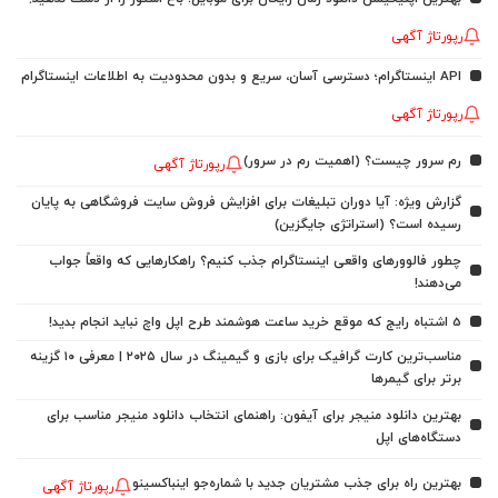
رپورتاژ آگهی
API اینستاگرام؛ دسترسی آسان، سریع و بدون محدودیت به اطلاعات اینستاگرام
رپورتاژ آگهی
رم سرور چیست؟ (اهمیت رم در سرور)
رپورتاژ آگهی
گزارش ویژه: آیا دوران تبلیغات برای افزایش فروش سایت فروشگاهی به پایان
رسیده است؟ (استراتژی جایگزین)
چطور فالوورهای واقعی اینستاگرام جذب کنیم؟ راهکارهایی که واقعاً جواب
می‌دهند!
5 اشتباه رایج که موقع خرید ساعت هوشمند طرح اپل واچ نباید انجام بدید!
مناسب‌ترین کارت گرافیک برای بازی و گیمینگ در سال ۲۰۲۵ | معرفی ۱۰ گزینه
برتر برای گیمرها
بهترین دانلود منیجر برای آیفون: راهنمای انتخاب دانلود منیجر مناسب برای
دستگاه‌های اپل
بهترین راه برای جذب مشتریان جدید با شماره‌جو اینباکسینو
رپورتاژ آگهی