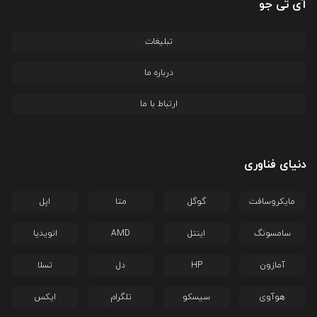
آی تی جو
تبلیغات
درباره ما
ارتباط با ما
دنیای فناوری
مایکروسافت
گوگل
متا
اپل
سامسونگ
اینتل
AMD
انویدیا
آمازون
HP
دل
تسلا
هوآوی
سیسکو
تلگرام
ایکس