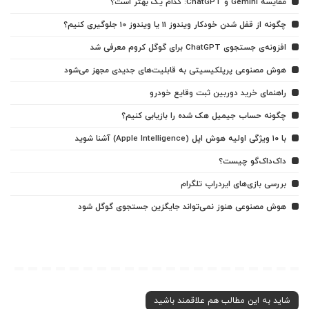
مقایسه Gemini و ChatGPT: کدام یک بهتر است؟
چگونه از قفل شدن خودکار ویندوز 11 یا ویندوز 10 جلوگیری کنیم؟
افزونه‌ی جستجوی ChatGPT برای گوگل کروم معرفی شد
هوش مصنوعی پرپلکیسیتی به قابلیت‌های جدیدی مجهز می‌شود
راهنمای خرید دوربین ثبت وقایع خودرو
چگونه حساب جیمیل هک شده را بازیابی کنیم؟
با ۱۰ ویژگی اولیه هوش اپل (Apple Intelligence) آشنا شوید
داک‌داک‌گو چیست؟
بررسی بازی‌های ایردراپ تلگرام
هوش مصنوعی هنوز نمی‌تواند جایگزین جستجوی گوگل شود
شاید به این مطالب هم علاقمند باشید