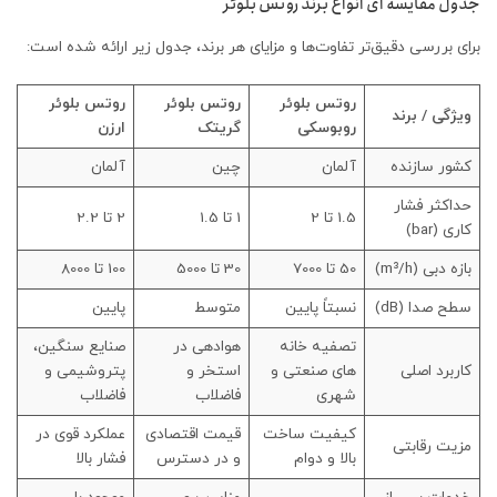
جدول مقایسه‌ ای انواع برند روتس بلوئر
برای بررسی دقیق‌تر تفاوت‌ها و مزایای هر برند، جدول زیر ارائه شده است:
روتس بلوئر
روتس بلوئر
روتس بلوئر
ویژگی / برند
روبوسکی
گریتک
ارزن
کشور سازنده
آلمان
چین
آلمان
حداکثر فشار
1.5 تا 2
1 تا 1.5
2 تا 2.2
کاری (bar)
بازه دبی (m³/h)
50 تا 7000
30 تا 5000
100 تا 8000
سطح صدا (dB)
نسبتاً پایین
متوسط
پایین
تصفیه‌ خانه‌
هوادهی در
صنایع سنگین،
کاربرد اصلی
های صنعتی و
استخر و
پتروشیمی و
شهری
فاضلاب
فاضلاب
کیفیت ساخت
قیمت اقتصادی
عملکرد قوی در
مزیت رقابتی
بالا و دوام
و در دسترس
فشار بالا