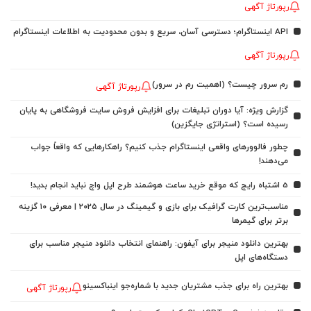
رپورتاژ آگهی
API اینستاگرام؛ دسترسی آسان، سریع و بدون محدودیت به اطلاعات اینستاگرام
رپورتاژ آگهی
رم سرور چیست؟ (اهمیت رم در سرور)
رپورتاژ آگهی
گزارش ویژه: آیا دوران تبلیغات برای افزایش فروش سایت فروشگاهی به پایان
رسیده است؟ (استراتژی جایگزین)
چطور فالوورهای واقعی اینستاگرام جذب کنیم؟ راهکارهایی که واقعاً جواب
می‌دهند!
5 اشتباه رایج که موقع خرید ساعت هوشمند طرح اپل واچ نباید انجام بدید!
مناسب‌ترین کارت گرافیک برای بازی و گیمینگ در سال ۲۰۲۵ | معرفی ۱۰ گزینه
برتر برای گیمرها
بهترین دانلود منیجر برای آیفون: راهنمای انتخاب دانلود منیجر مناسب برای
دستگاه‌های اپل
بهترین راه برای جذب مشتریان جدید با شماره‌جو اینباکسینو
رپورتاژ آگهی