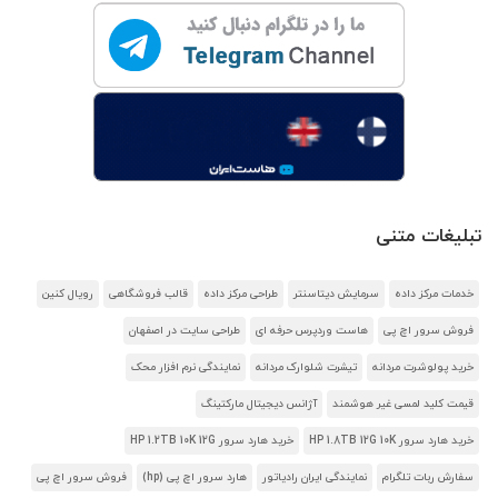
تبلیغات متنی
خدمات مرکز داده
سرمایش دیتاسنتر
طراحی مرکز داده
قالب فروشگاهی
رویال کنین
فروش سرور اچ پی
هاست وردپرس حرفه ای
طراحی سایت در اصفهان
خرید پولوشرت مردانه
تیشرت شلوارک مردانه
نمایندگی نرم افزار محک
قیمت کلید لمسی غیر هوشمند
آژانس دیجیتال مارکتینگ
خرید هارد سرور HP 1.8TB 12G 10K
خرید هارد سرور HP 1.2TB 10K 12G
سفارش ربات تلگرام
نمایندگی ایران رادیاتور
هارد سرور اچ پی (hp)
فروش سرور اچ پی