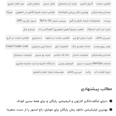
طراحی سایت
آنریل انجین
خرید بذر بادمجان
هارد سرور
مبلمان باغی
میز ناهار خوری
صندلی پلاستیکی
بهترین دکتر زیبایی کرمانشاه
طراحی سایت فروشگاهی در اصفهان
هیرکا
پرینت
محصولات انیمه، فیلم و گیم
بررسی سرور DL380 G11
سرور اچ پی (HP)
خرید لپ تاپ استوک
تعمیر سریع آیفون تصویری | کوماکس لند
ویدیو وال
سی پی کالاف
خرید سرور اچ پی
طراحی سایت در مشهد
دستیاری
طراحی سایت در کرج
چاپ روی چسب
امداد خودرو جک
تعمیرات اپل
حسابداری رستوران
CoverTrader.com
صندلی پلاستیکی
ایمپلنت دندان
دلتا اف ایکس
خرید رم سرور
ایمپلنت دیجیتال
خدمات DevOps مدیریت سرور
انیمیشن چینی
دستگاه ذخیره و ثبت شماره مشتری
دوره فرانت اند
پالت
سی پی کالاف
موسسات مجاز اعزام دانشجو
مطالب پیشنهادی
دنیای شگفت‌انگیز کارتون و انیمیشن، رایگان و برای همه سنین کودک
بهترین اپلیکیشن دانلود رمان رایگان برای موبایل؛ باغ استور را از دست ندهید!