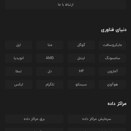
ارتباط با ما
دنیای فناوری
مایکروسافت
گوگل
متا
اپل
سامسونگ
اینتل
AMD
انویدیا
آمازون
HP
دل
تسلا
هوآوی
سیسکو
تلگرام
ایکس
مراکز داده
سرمایش مراکز داده
برق مراکز داده