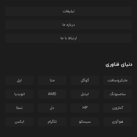
تبلیغات
درباره ما
ارتباط با ما
دنیای فناوری
مایکروسافت
گوگل
متا
اپل
سامسونگ
اینتل
AMD
انویدیا
آمازون
HP
دل
تسلا
هوآوی
سیسکو
تلگرام
ایکس