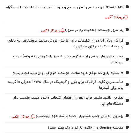
API اینستاگرام؛ دسترسی آسان، سریع و بدون محدودیت به اطلاعات اینستاگرام
رپورتاژ آگهی
رم سرور چیست؟ (اهمیت رم در سرور)
رپورتاژ آگهی
گزارش ویژه: آیا دوران تبلیغات برای افزایش فروش سایت فروشگاهی به پایان
رسیده است؟ (استراتژی جایگزین)
چطور فالوورهای واقعی اینستاگرام جذب کنیم؟ راهکارهایی که واقعاً جواب
می‌دهند!
5 اشتباه رایج که موقع خرید ساعت هوشمند طرح اپل واچ نباید انجام بدید!
مناسب‌ترین کارت گرافیک برای بازی و گیمینگ در سال ۲۰۲۵ | معرفی ۱۰ گزینه
برتر برای گیمرها
بهترین دانلود منیجر برای آیفون: راهنمای انتخاب دانلود منیجر مناسب برای
دستگاه‌های اپل
بهترین راه برای جذب مشتریان جدید با شماره‌جو اینباکسینو
رپورتاژ آگهی
مقایسه Gemini و ChatGPT: کدام یک بهتر است؟