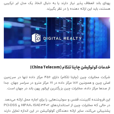
پهنای باند انعطاف پذیر نیاز دارند یا به دنبال اتخاذ یک مدل ابر ترکیبی
هستند، باید این ارائه دهنده را در نظر بگیرند.
خدمات کولوکیشن چاینا تلکام (China Telecom)
شرکت مخابرات چین (چاینا تلکام) دارای 456 مرکز داده تنها در سرزمین
اصلی چین و همچنین 187 مرکز داده در 71 مرکز مترو در سراسر جهان. جدا
از صدها مرکز داده، مخابرات چین بزرگترین اپراتور پهن باند در جهان است.
این فروشنده کابینت، قفس و سوئیت‌هایی را برای اجاره محل ارائه می‌دهد.
در حالی که مخابرات چین از استانداردهای HIPAA، ISAE-3402 و PCI-DSS
پشتیبانی می‌کند، سایر ارائه دهندگان کولوکیشن در این اندازه تمایل دارند