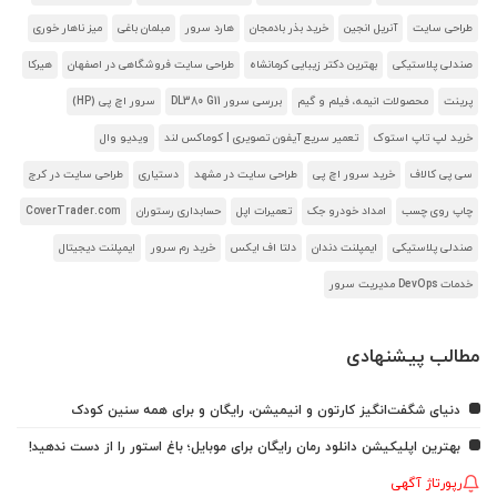
طراحی سایت
آنریل انجین
خرید بذر بادمجان
هارد سرور
مبلمان باغی
میز ناهار خوری
صندلی پلاستیکی
بهترین دکتر زیبایی کرمانشاه
طراحی سایت فروشگاهی در اصفهان
هیرکا
پرینت
محصولات انیمه، فیلم و گیم
بررسی سرور DL380 G11
سرور اچ پی (HP)
خرید لپ تاپ استوک
تعمیر سریع آیفون تصویری | کوماکس لند
ویدیو وال
سی پی کالاف
خرید سرور اچ پی
طراحی سایت در مشهد
دستیاری
طراحی سایت در کرج
چاپ روی چسب
امداد خودرو جک
تعمیرات اپل
حسابداری رستوران
CoverTrader.com
صندلی پلاستیکی
ایمپلنت دندان
دلتا اف ایکس
خرید رم سرور
ایمپلنت دیجیتال
خدمات DevOps مدیریت سرور
مطالب پیشنهادی
دنیای شگفت‌انگیز کارتون و انیمیشن، رایگان و برای همه سنین کودک
بهترین اپلیکیشن دانلود رمان رایگان برای موبایل؛ باغ استور را از دست ندهید!
رپورتاژ آگهی