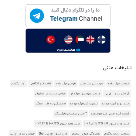
تبلیغات متنی
خدمات مرکز داده
سرمایش دیتاسنتر
طراحی مرکز داده
قالب فروشگاهی
رویال کنین
فروش سرور اچ پی
هاست وردپرس حرفه ای
طراحی سایت در اصفهان
خرید پولوشرت مردانه
تیشرت شلوارک مردانه
نمایندگی نرم افزار محک
قیمت کلید لمسی غیر هوشمند
آژانس دیجیتال مارکتینگ
خرید هارد سرور HP 1.8TB 12G 10K
خرید هارد سرور HP 1.2TB 10K 12G
سفارش ربات تلگرام
نمایندگی ایران رادیاتور
هارد سرور اچ پی (hp)
فروش سرور اچ پی