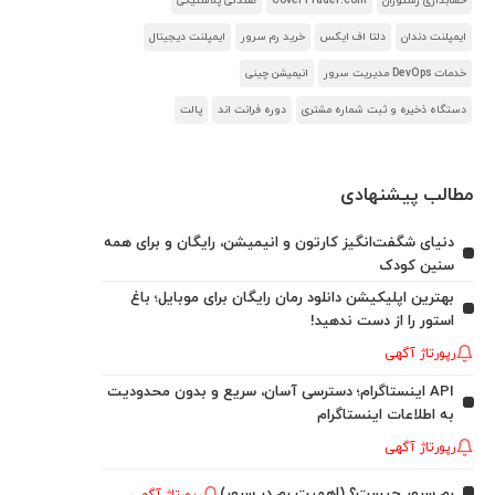
حسابداری رستوران
CoverTrader.com
صندلی پلاستیکی
ایمپلنت دندان
دلتا اف ایکس
خرید رم سرور
ایمپلنت دیجیتال
خدمات DevOps مدیریت سرور
انیمیشن چینی
دستگاه ذخیره و ثبت شماره مشتری
دوره فرانت اند
پالت
مطالب پیشنهادی
دنیای شگفت‌انگیز کارتون و انیمیشن، رایگان و برای همه
سنین کودک
بهترین اپلیکیشن دانلود رمان رایگان برای موبایل؛ باغ
استور را از دست ندهید!
رپورتاژ آگهی
API اینستاگرام؛ دسترسی آسان، سریع و بدون محدودیت
به اطلاعات اینستاگرام
رپورتاژ آگهی
رم سرور چیست؟ (اهمیت رم در سرور)