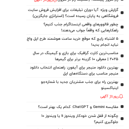
رپورتاژ آگهی
گزارش ویژه: آیا دوران تبلیغات برای افزایش فروش سایت
فروشگاهی به پایان رسیده است؟ (استراتژی جایگزین)
چطور فالوورهای واقعی اینستاگرام جذب کنیم؟
راهکارهایی که واقعاً جواب می‌دهند!
5 اشتباه رایج که موقع خرید ساعت هوشمند طرح اپل واچ
نباید انجام بدید!
مناسب‌ترین کارت گرافیک برای بازی و گیمینگ در سال
۲۰۲۵ | معرفی ۱۰ گزینه برتر برای گیمرها
بهترین دانلود منیجر برای آیفون: راهنمای انتخاب دانلود
منیجر مناسب برای دستگاه‌های اپل
بهترین راه برای جذب مشتریان جدید با شماره‌جو
اینباکسینو
رپورتاژ آگهی
مقایسه Gemini و ChatGPT: کدام یک بهتر است؟
چگونه از قفل شدن خودکار ویندوز 11 یا ویندوز 10
جلوگیری کنیم؟