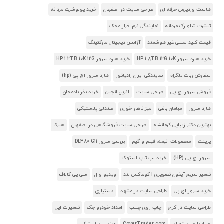
هاست وردپرس حرفه ای
طراحی سایت در اصفهان
خرید پولوشرت مردانه
تیشرت شلوارک مردانه
نمایندگی نرم افزار محک
قیمت کلید لمسی غیر هوشمند
آژانس دیجیتال مارکتینگ
خرید هارد سرور HP 1.8TB 12G 10K
خرید هارد سرور HP 1.2TB 10K 12G
سفارش ربات تلگرام
نمایندگی ایران رادیاتور
هارد سرور اچ پی (hp)
فروش سرور اچ پی
طراحی سایت
آنریل انجین
خرید بذر بادمجان
هارد سرور
مبلمان باغی
میز ناهار خوری
صندلی پلاستیکی
بهترین دکتر زیبایی کرمانشاه
طراحی سایت فروشگاهی در اصفهان
هیرکا
پرینت
محصولات انیمه، فیلم و گیم
بررسی سرور DL380 G11
سرور اچ پی (HP)
خرید لپ تاپ استوک
تعمیر سریع آیفون تصویری | کوماکس لند
ویدیو وال
سی پی کالاف
خرید سرور اچ پی
طراحی سایت در مشهد
دستیاری
طراحی سایت در کرج
چاپ روی چسب
امداد خودرو جک
تعمیرات اپل