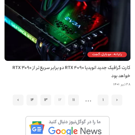
رایانه، موبایل، گجت
کارت گرافیک جدید انویدیا RTX 4090 دو برابر سریع‌تر از RTX 3090
خواهد بود
۲۸ تیر ۱۴۰۱
…
14
13
12
11
1