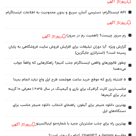
رپورتاژ آگهی
API اینستاگرام؛ دسترسی آسان، سریع و بدون محدودیت به اطلاعات اینستاگرام
رپورتاژ آگهی
رم سرور چیست؟ (اهمیت رم در سرور)
رپورتاژ آگهی
گزارش ویژه: آیا دوران تبلیغات برای افزایش فروش سایت فروشگاهی به پایان
رسیده است؟ (استراتژی جایگزین)
چطور فالوورهای واقعی اینستاگرام جذب کنیم؟ راهکارهایی که واقعاً جواب
می‌دهند!
5 اشتباه رایج که موقع خرید ساعت هوشمند طرح اپل واچ نباید انجام بدید!
مناسب‌ترین کارت گرافیک برای بازی و گیمینگ در سال ۲۰۲۵ | معرفی ۱۰ گزینه
برتر برای گیمرها
بهترین دانلود منیجر برای آیفون: راهنمای انتخاب دانلود منیجر مناسب برای
دستگاه‌های اپل
بهترین راه برای جذب مشتریان جدید با شماره‌جو اینباکسینو
رپورتاژ آگهی
مقایسه Gemini و ChatGPT: کدام یک بهتر است؟