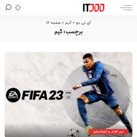
آی تی جو
>
گیم
>
صفحه 12
برچسب:
گیم
نرم افزار و اپلیکیشن