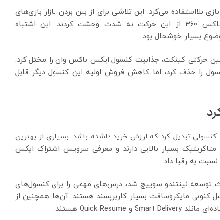
 بلااستفاده می‌کرد. این تلاشی برای از بین بردن بازار بازی‌های
دست دوم ایکس‌باکس وان بود، اما طرفداران ایکس‌باکس 360 از این حرکت به شدت وحشت کردند. این اشتباه
وضوع بسیار خوشحال بود.
ربین حرکتی کینکت، جذابیت کنسول ایکس باکس وان را مختل کرد.
نسول را حذف کرد، اما کاهش فروش اولیه این کنسول دیگر قابل
رد
نسولی تبدیل کرد که ارزش خرید داشته باشد. بسیاری از بهترین
 متاکریتیک بسیار بالایی دارند و معرفی سرویس اشتراک ایکس
سبت به رقبا داد.
ن نیز مانند شکست کنسول Wii U که باعث توسعه نینتندو سوییچ شد، درس‌های مهمی را برای کنسول‌های
 کنونی مایکروسافت بسیار کاربرپسند هستند. آن‌ها همچنین از
Quick Resu هستند.