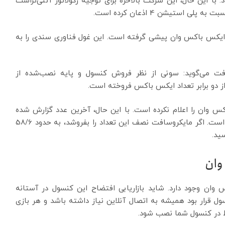
ا این حال، این شرکت بالاخره برای توجیه رگولاتور آنتی‌تراست
استیشن 4 اذعان کرده است.
 که PS4 عملاً دو به یک از ایکس باکس وان پیشی گرفته است. این غول فناوری سندی را به
رتغالی، مایکروسافت می‌گوید: سونی از نظر فروش کنسول و پایه نصب‌شده از
دو برابر تعداد ایکس باکس فروخته است.
 وان را اعلام نکرده است. با این حال، آخرین عدد گزارش شده
سونی برای فروش کنسول PS4 تقریباً 117/2 میلیون عدد است. اگر مایکروسافت نصف این تعداد را بفروشد، به حدود 58/6
ید.
وان
ان وجود دارد. شاید بازاریابی افتضاح این کنسول در آستانه
ول قرار بود همیشه به اتصال آنلاین نیاز داشته باشد و هر بازی
 در کنسول شما نصب شود.