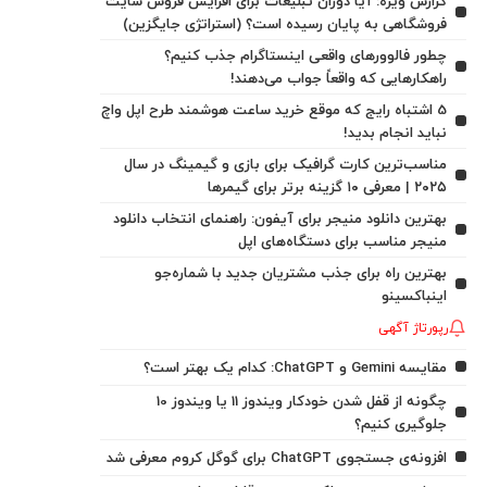
گزارش ویژه: آیا دوران تبلیغات برای افزایش فروش سایت
فروشگاهی به پایان رسیده است؟ (استراتژی جایگزین)
چطور فالوورهای واقعی اینستاگرام جذب کنیم؟
راهکارهایی که واقعاً جواب می‌دهند!
5 اشتباه رایج که موقع خرید ساعت هوشمند طرح اپل واچ
نباید انجام بدید!
مناسب‌ترین کارت گرافیک برای بازی و گیمینگ در سال
۲۰۲۵ | معرفی ۱۰ گزینه برتر برای گیمرها
بهترین دانلود منیجر برای آیفون: راهنمای انتخاب دانلود
منیجر مناسب برای دستگاه‌های اپل
بهترین راه برای جذب مشتریان جدید با شماره‌جو
اینباکسینو
رپورتاژ آگهی
مقایسه Gemini و ChatGPT: کدام یک بهتر است؟
چگونه از قفل شدن خودکار ویندوز 11 یا ویندوز 10
جلوگیری کنیم؟
افزونه‌ی جستجوی ChatGPT برای گوگل کروم معرفی شد