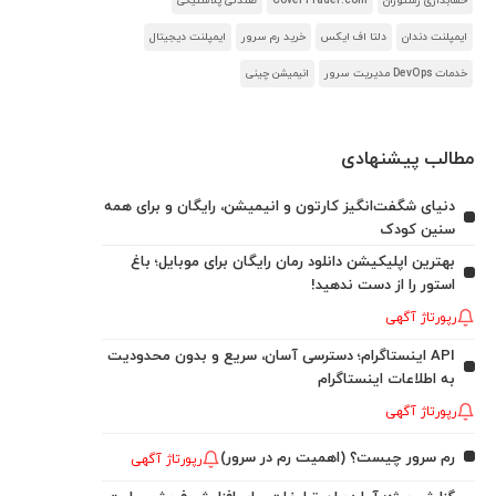
حسابداری رستوران
CoverTrader.com
صندلی پلاستیکی
ایمپلنت دندان
دلتا اف ایکس
خرید رم سرور
ایمپلنت دیجیتال
خدمات DevOps مدیریت سرور
انیمیشن چینی
مطالب پیشنهادی
دنیای شگفت‌انگیز کارتون و انیمیشن، رایگان و برای همه
سنین کودک
بهترین اپلیکیشن دانلود رمان رایگان برای موبایل؛ باغ
استور را از دست ندهید!
رپورتاژ آگهی
API اینستاگرام؛ دسترسی آسان، سریع و بدون محدودیت
به اطلاعات اینستاگرام
رپورتاژ آگهی
رم سرور چیست؟ (اهمیت رم در سرور)
رپورتاژ آگهی