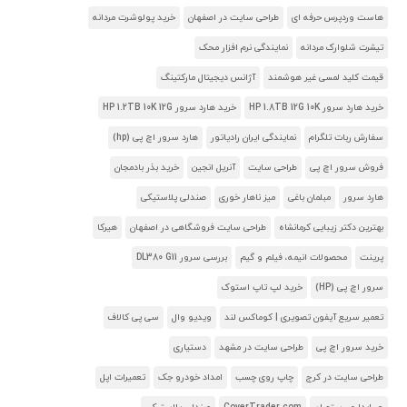
هاست وردپرس حرفه ای
طراحی سایت در اصفهان
خرید پولوشرت مردانه
تیشرت شلوارک مردانه
نمایندگی نرم افزار محک
قیمت کلید لمسی غیر هوشمند
آژانس دیجیتال مارکتینگ
خرید هارد سرور HP 1.8TB 12G 10K
خرید هارد سرور HP 1.2TB 10K 12G
سفارش ربات تلگرام
نمایندگی ایران رادیاتور
هارد سرور اچ پی (hp)
فروش سرور اچ پی
طراحی سایت
آنریل انجین
خرید بذر بادمجان
هارد سرور
مبلمان باغی
میز ناهار خوری
صندلی پلاستیکی
بهترین دکتر زیبایی کرمانشاه
طراحی سایت فروشگاهی در اصفهان
هیرکا
پرینت
محصولات انیمه، فیلم و گیم
بررسی سرور DL380 G11
سرور اچ پی (HP)
خرید لپ تاپ استوک
تعمیر سریع آیفون تصویری | کوماکس لند
ویدیو وال
سی پی کالاف
خرید سرور اچ پی
طراحی سایت در مشهد
دستیاری
طراحی سایت در کرج
چاپ روی چسب
امداد خودرو جک
تعمیرات اپل