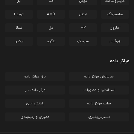
مایکروسافت
گوگل
متا
اپل
سامسونگ
اینتل
AMD
انویدیا
آمازون
HP
دل
تسلا
هوآوی
سیسکو
تلگرام
ایکس
مراکز داده
سرمایش مراکز داده
برق مراکز داده
استاندارد و مصوبات
مرکز داده سبز
قطب مراکز داده
رایانش ابری
دسترس‌پذیری
ممیزی و رتبه‌بندی