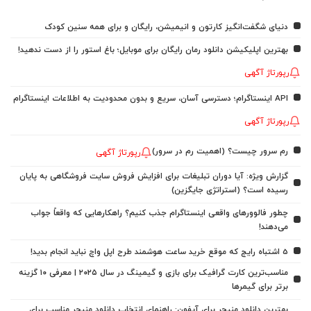
دنیای شگفت‌انگیز کارتون و انیمیشن، رایگان و برای همه سنین کودک
بهترین اپلیکیشن دانلود رمان رایگان برای موبایل؛ باغ استور را از دست ندهید!
رپورتاژ آگهی
API اینستاگرام؛ دسترسی آسان، سریع و بدون محدودیت به اطلاعات اینستاگرام
رپورتاژ آگهی
رم سرور چیست؟ (اهمیت رم در سرور)
رپورتاژ آگهی
گزارش ویژه: آیا دوران تبلیغات برای افزایش فروش سایت فروشگاهی به پایان
رسیده است؟ (استراتژی جایگزین)
چطور فالوورهای واقعی اینستاگرام جذب کنیم؟ راهکارهایی که واقعاً جواب
می‌دهند!
5 اشتباه رایج که موقع خرید ساعت هوشمند طرح اپل واچ نباید انجام بدید!
مناسب‌ترین کارت گرافیک برای بازی و گیمینگ در سال ۲۰۲۵ | معرفی ۱۰ گزینه
برتر برای گیمرها
بهترین دانلود منیجر برای آیفون: راهنمای انتخاب دانلود منیجر مناسب برای