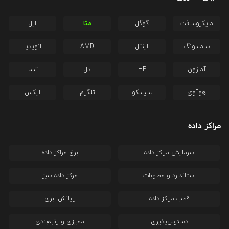
مایکروسافت
گوگل
متا
اپل
سامسونگ
اینتل
AMD
انویدیا
آمازون
HP
دل
تسلا
هوآوی
سیسکو
تلگرام
ایکس
مراکز داده
سرمایش مراکز داده
برق مراکز داده
استاندارد و مصوبات
مرکز داده سبز
قطب مراکز داده
رایانش ابری
دسترس‌پذیری
ممیزی و رتبه‌بندی