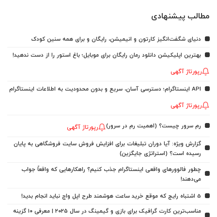
مطالب پیشنهادی
دنیای شگفت‌انگیز کارتون و انیمیشن، رایگان و برای همه سنین کودک
بهترین اپلیکیشن دانلود رمان رایگان برای موبایل؛ باغ استور را از دست ندهید!
رپورتاژ آگهی
API اینستاگرام؛ دسترسی آسان، سریع و بدون محدودیت به اطلاعات اینستاگرام
رپورتاژ آگهی
رم سرور چیست؟ (اهمیت رم در سرور)
رپورتاژ آگهی
گزارش ویژه: آیا دوران تبلیغات برای افزایش فروش سایت فروشگاهی به پایان
رسیده است؟ (استراتژی جایگزین)
چطور فالوورهای واقعی اینستاگرام جذب کنیم؟ راهکارهایی که واقعاً جواب
می‌دهند!
5 اشتباه رایج که موقع خرید ساعت هوشمند طرح اپل واچ نباید انجام بدید!
مناسب‌ترین کارت گرافیک برای بازی و گیمینگ در سال ۲۰۲۵ | معرفی ۱۰ گزینه