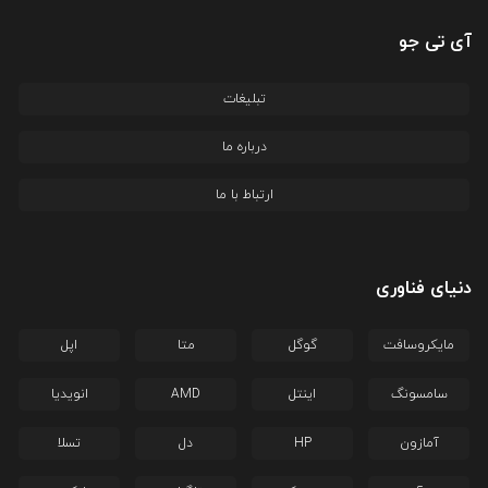
آی تی جو
تبلیغات
درباره ما
ارتباط با ما
دنیای فناوری
مایکروسافت
گوگل
متا
اپل
سامسونگ
اینتل
AMD
انویدیا
آمازون
HP
دل
تسلا