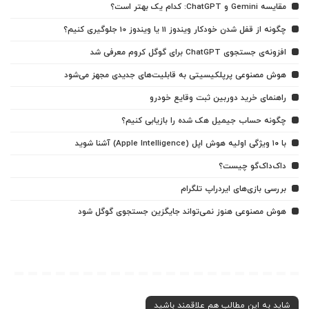
مقایسه Gemini و ChatGPT: کدام یک بهتر است؟
چگونه از قفل شدن خودکار ویندوز 11 یا ویندوز 10 جلوگیری کنیم؟
افزونه‌ی جستجوی ChatGPT برای گوگل کروم معرفی شد
هوش مصنوعی پرپلکیسیتی به قابلیت‌های جدیدی مجهز می‌شود
راهنمای خرید دوربین ثبت وقایع خودرو
چگونه حساب جیمیل هک شده را بازیابی کنیم؟
با ۱۰ ویژگی اولیه هوش اپل (Apple Intelligence) آشنا شوید
داک‌داک‌گو چیست؟
بررسی بازی‌های ایردراپ تلگرام
هوش مصنوعی هنوز نمی‌تواند جایگزین جستجوی گوگل شود
شاید به این مطالب هم علاقمند باشید