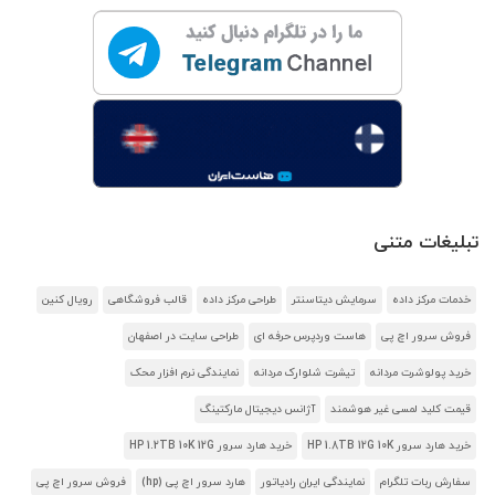
تبلیغات متنی
خدمات مرکز داده
سرمایش دیتاسنتر
طراحی مرکز داده
قالب فروشگاهی
رویال کنین
فروش سرور اچ پی
هاست وردپرس حرفه ای
طراحی سایت در اصفهان
خرید پولوشرت مردانه
تیشرت شلوارک مردانه
نمایندگی نرم افزار محک
قیمت کلید لمسی غیر هوشمند
آژانس دیجیتال مارکتینگ
خرید هارد سرور HP 1.8TB 12G 10K
خرید هارد سرور HP 1.2TB 10K 12G
سفارش ربات تلگرام
نمایندگی ایران رادیاتور
هارد سرور اچ پی (hp)
فروش سرور اچ پی