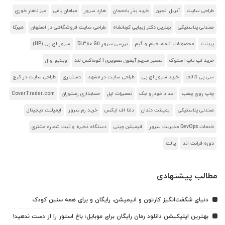
طراحی سایت
آنریل انجین
خرید بذر بادمجان
هارد سرور
مبلمان باغی
میز ناهار خوری
صندلی پلاستیکی
بهترین دکتر زیبایی کرمانشاه
طراحی سایت فروشگاهی در اصفهان
هیرکا
پرینت
محصولات انیمه، فیلم و گیم
بررسی سرور DL380 G11
سرور اچ پی (HP)
خرید لپ تاپ استوک
تعمیر سریع آیفون تصویری | کوماکس لند
ویدیو وال
سی پی کالاف
خرید سرور اچ پی
طراحی سایت در مشهد
دستیاری
طراحی سایت در کرج
چاپ روی چسب
امداد خودرو جک
تعمیرات اپل
حسابداری رستوران
CoverTrader.com
صندلی پلاستیکی
ایمپلنت دندان
دلتا اف ایکس
خرید رم سرور
ایمپلنت دیجیتال
خدمات DevOps مدیریت سرور
انیمیشن چینی
دستگاه ذخیره و ثبت شماره مشتری
دوره فرانت اند
پالت
مطالب پیشنهادی
دنیای شگفت‌انگیز کارتون و انیمیشن، رایگان و برای همه سنین کودک
بهترین اپلیکیشن دانلود رمان رایگان برای موبایل؛ باغ استور را از دست ندهید!