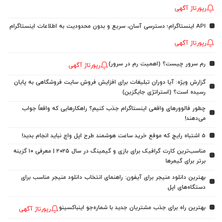
رپورتاژ آگهی
API اینستاگرام؛ دسترسی آسان، سریع و بدون محدودیت به اطلاعات اینستاگرام
رپورتاژ آگهی
رم سرور چیست؟ (اهمیت رم در سرور)
رپورتاژ آگهی
گزارش ویژه: آیا دوران تبلیغات برای افزایش فروش سایت فروشگاهی به پایان
رسیده است؟ (استراتژی جایگزین)
چطور فالوورهای واقعی اینستاگرام جذب کنیم؟ راهکارهایی که واقعاً جواب
می‌دهند!
5 اشتباه رایج که موقع خرید ساعت هوشمند طرح اپل واچ نباید انجام بدید!
مناسب‌ترین کارت گرافیک برای بازی و گیمینگ در سال ۲۰۲۵ | معرفی ۱۰ گزینه
برتر برای گیمرها
بهترین دانلود منیجر برای آیفون: راهنمای انتخاب دانلود منیجر مناسب برای
دستگاه‌های اپل
بهترین راه برای جذب مشتریان جدید با شماره‌جو اینباکسینو
رپورتاژ آگهی