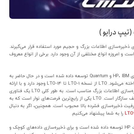
تیپ درایو )
‌حل مناسب برای ذخیره‌سازی اطلاعات بزرگ و حجیم مورد استفاده قرار می‌گیرند.
مل یافته است و امروزه انواع مختلفی از آن وجود دارد. برخی از انواع معروف
این فناوری توسط شرکت‌های HP، IBM و Quantum توسعه داده شده است و در حال حاضر به
عنوان یکی از محبوب‌ترین تکنولوژی‌های Tape Drive شناخته می‌شود. LTO از نسخه LTO-1 تا LTO-14 وجود دارد و با ارائه
ظرفیت، سرعت و پایداری بالا، برای پشتیبان‌گیری و ذخیره‌سازی اطلاعات بزرگ مناسب است. به طور کلی LTO یک فناوری
ذخیره‌سازی نوار با فرمت باز است که با محصولات مختلف سازگار است. LTO یکی از رایج‌ترین فرمت‌های نوار است که به
زی بومی بالا (تا 576 ترابایت) و ظرفیت ذخیره‌سازی فشرده بالا محبوب است. همچنین، اگر به دنبال
LTO
را به شما پیشنهاد می‌کنیم.
این فناوری توسط شرکت HP توسعه داده شده است و برای ذخیره‌سازی داده‌های کوچک و