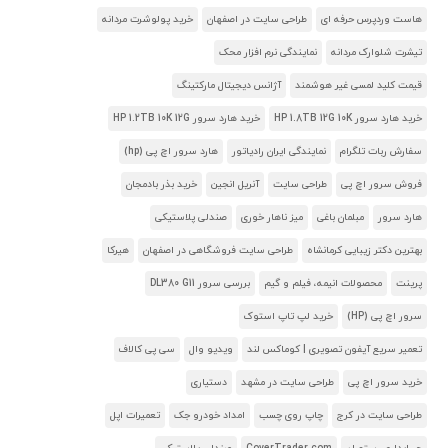
هاست وردپرس حرفه ای
طراحی سایت در اصفهان
خرید پولوشرت مردانه
تیشرت شلوارک مردانه
نمایندگی نرم افزار محک
قیمت کلید لمسی غیر هوشمند
آژانس دیجیتال مارکتینگ
خرید هارد سرور HP 1.8TB 12G 10K
خرید هارد سرور HP 1.2TB 10K 12G
سفارش ربات تلگرام
نمایندگی ایران رادیاتور
هارد سرور اچ پی (hp)
فروش سرور اچ پی
طراحی سایت
آنریل انجین
خرید بذر بادمجان
هارد سرور
مبلمان باغی
میز ناهار خوری
صندلی پلاستیکی
بهترین دکتر زیبایی کرمانشاه
طراحی سایت فروشگاهی در اصفهان
هیرکا
پرینت
محصولات انیمه، فیلم و گیم
بررسی سرور DL380 G11
سرور اچ پی (HP)
خرید لپ تاپ استوک
تعمیر سریع آیفون تصویری | کوماکس لند
ویدیو وال
سی پی کالاف
خرید سرور اچ پی
طراحی سایت در مشهد
دستیاری
طراحی سایت در کرج
چاپ روی چسب
امداد خودرو جک
تعمیرات اپل