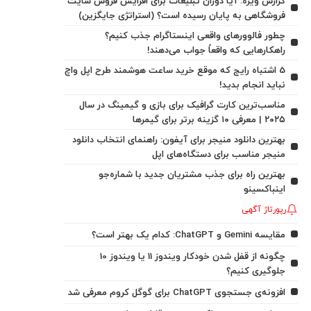
گزارش ویژه: آیا دوران تبلیغات برای افزایش فروش سایت
فروشگاهی به پایان رسیده است؟ (استراتژی جایگزین)
چطور فالوورهای واقعی اینستاگرام جذب کنیم؟
راهکارهایی که واقعاً جواب می‌دهند!
5 اشتباه رایج که موقع خرید ساعت هوشمند طرح اپل واچ
نباید انجام بدید!
مناسب‌ترین کارت گرافیک برای بازی و گیمینگ در سال
۲۰۲۵ | معرفی ۱۰ گزینه برتر برای گیمرها
بهترین دانلود منیجر برای آیفون: راهنمای انتخاب دانلود
منیجر مناسب برای دستگاه‌های اپل
بهترین راه برای جذب مشتریان جدید با شماره‌جو
اینباکسینو
رپورتاژ آگهی
مقایسه Gemini و ChatGPT: کدام یک بهتر است؟
چگونه از قفل شدن خودکار ویندوز 11 یا ویندوز 10
جلوگیری کنیم؟
افزونه‌ی جستجوی ChatGPT برای گوگل کروم معرفی شد