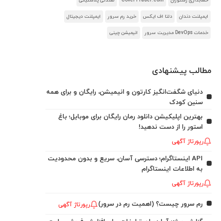
حسابداری رستوران
CoverTrader.com
صندلی پلاستیکی
ایمپلنت دندان
دلتا اف ایکس
خرید رم سرور
ایمپلنت دیجیتال
خدمات DevOps مدیریت سرور
انیمیشن چینی
مطالب پیشنهادی
دنیای شگفت‌انگیز کارتون و انیمیشن، رایگان و برای همه
سنین کودک
بهترین اپلیکیشن دانلود رمان رایگان برای موبایل؛ باغ
استور را از دست ندهید!
رپورتاژ آگهی
API اینستاگرام؛ دسترسی آسان، سریع و بدون محدودیت
به اطلاعات اینستاگرام
رپورتاژ آگهی
رم سرور چیست؟ (اهمیت رم در سرور)
رپورتاژ آگهی