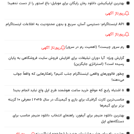
بهترین اپلیکیشن دانلود رمان رایگان برای موبایل؛ باغ استور را از دست ندهید!
رپورتاژ آگهی
API اینستاگرام؛ دسترسی آسان، سریع و بدون محدودیت به اطلاعات اینستاگرام
رپورتاژ آگهی
رم سرور چیست؟ (اهمیت رم در سرور)
رپورتاژ آگهی
گزارش ویژه: آیا دوران تبلیغات برای افزایش فروش سایت فروشگاهی به پایان
رسیده است؟ (استراتژی جایگزین)
چطور فالوورهای واقعی اینستاگرام جذب کنیم؟ راهکارهایی که واقعاً جواب
می‌دهند!
5 اشتباه رایج که موقع خرید ساعت هوشمند طرح اپل واچ نباید انجام بدید!
مناسب‌ترین کارت گرافیک برای بازی و گیمینگ در سال ۲۰۲۵ | معرفی ۱۰ گزینه
برتر برای گیمرها
بهترین دانلود منیجر برای آیفون: راهنمای انتخاب دانلود منیجر مناسب برای
دستگاه‌های اپل
بهترین راه برای جذب مشتریان جدید با شماره‌جو اینباکسینو