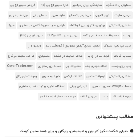
سفارش ربات تلگرام
نمایندگی ایران رادیاتور
هارد سرور اچ پی (hp)
فروش سرور اچ پی
طراحی سایت
آنریل انجین
خرید بذر بادمجان
هارد سرور
مبلمان باغی
میز ناهار خوری
صندلی پلاستیکی
بهترین دکتر زیبایی کرمانشاه
طراحی سایت فروشگاهی در اصفهان
هیرکا
پرینت
محصولات انیمه، فیلم و گیم
بررسی سرور DL380 G11
سرور اچ پی (HP)
خرید لپ تاپ استوک
تعمیر سریع آیفون تصویری | کوماکس لند
ویدیو وال
سی پی کالاف
خرید سرور اچ پی
طراحی سایت در مشهد
دستیاری
طراحی سایت در کرج
چاپ روی چسب
امداد خودرو جک
تعمیرات اپل
حسابداری رستوران
CoverTrader.com
صندلی پلاستیکی
ایمپلنت دندان
دلتا اف ایکس
خرید رم سرور
ایمپلنت دیجیتال
خدمات DevOps مدیریت سرور
انیمیشن چینی
دستگاه ذخیره و ثبت شماره مشتری
دوره فرانت اند
پالت
سی پی کالاف
موسسات مجاز اعزام دانشجو
مطالب پیشنهادی
دنیای شگفت‌انگیز کارتون و انیمیشن، رایگان و برای همه سنین کودک