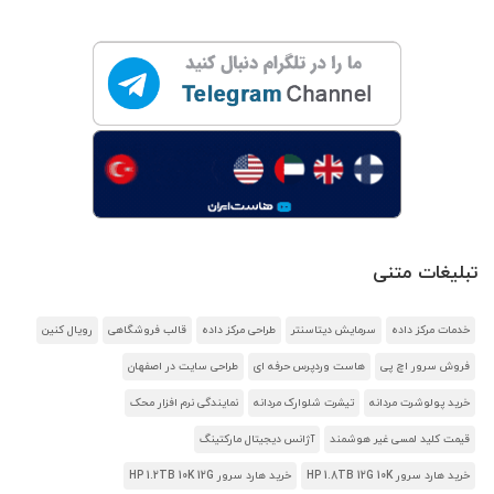
تبلیغات متنی
خدمات مرکز داده
سرمایش دیتاسنتر
طراحی مرکز داده
قالب فروشگاهی
رویال کنین
فروش سرور اچ پی
هاست وردپرس حرفه ای
طراحی سایت در اصفهان
خرید پولوشرت مردانه
تیشرت شلوارک مردانه
نمایندگی نرم افزار محک
قیمت کلید لمسی غیر هوشمند
آژانس دیجیتال مارکتینگ
خرید هارد سرور HP 1.8TB 12G 10K
خرید هارد سرور HP 1.2TB 10K 12G