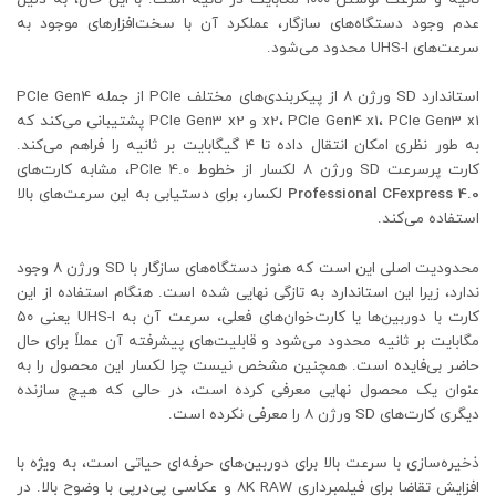
عدم وجود دستگاه‌های سازگار، عملکرد آن با سخت‌افزارهای موجود به
سرعت‌های UHS-I محدود می‌شود.
استاندارد SD ورژن ۸ از پیکربندی‌های مختلف PCIe از جمله PCIe Gen4
x2، PCIe Gen4 x1، PCIe Gen3 x1 و PCIe Gen3 x2 پشتیبانی می‌کند که
به طور نظری امکان انتقال داده تا ۴ گیگابایت بر ثانیه را فراهم می‌کند.
کارت پرسرعت SD ورژن ۸ لکسار از خطوط PCIe 4.0، مشابه کارت‌های
Professional CFexpress 4.0
لکسار، برای دستیابی به این سرعت‌های بالا
استفاده می‌کند.
محدودیت اصلی این است که هنوز دستگاه‌های سازگار با SD ورژن ۸ وجود
ندارد، زیرا این استاندارد به تازگی نهایی شده است. هنگام استفاده از این
کارت با دوربین‌ها یا کارت‌خوان‌های فعلی، سرعت آن به UHS-I یعنی ۵۰
مگابایت بر ثانیه محدود می‌شود و قابلیت‌های پیشرفته آن عملاً برای حال
حاضر بی‌فایده است. همچنین مشخص نیست چرا لکسار این محصول را به
عنوان یک محصول نهایی معرفی کرده است، در حالی که هیچ سازنده
دیگری کارت‌های SD ورژن ۸ را معرفی نکرده است.
ذخیره‌سازی با سرعت بالا برای دوربین‌های حرفه‌ای حیاتی است، به ویژه با
افزایش تقاضا برای فیلمبرداری ۸K RAW و عکاسی پی‌درپی با وضوح بالا. در